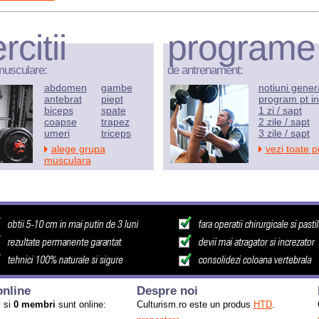
rcitii
programe
musculare:
de antrenament:
abdomen
gambe
notiuni gener
antebrat
piept
program pt in
biceps
spate
1 zi / sapt
coapse
trapez
2 zile / sapt
umeri
triceps
3 zile / sapt
alege grupa
vezi toate 
musculara
nline
Despre noi
i
si
0 membri
sunt online:
Culturism.ro este un produs
HTD
.