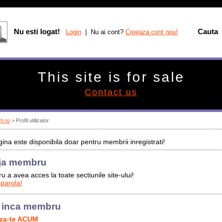
Nu esti logat!
Cauta
Login
| Nu ai cont?
Creeaza cont nou!
This site is for sale
Contact us
m.ro
> Profil utilizator
ina este disponibila doar pentru membrii inregistrati!
ja membru
u a avea acces la toate sectiunile site-ului!
 parola!
 inca membru
aza-te ACUM