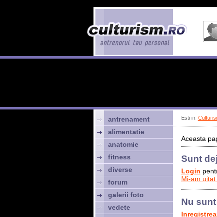
Esti in:
Culturis
antrenament
alimentatie
Aceasta pag
anatomie
fitness
Sunt de
diverse
Login
pentr
Mi-am uitat
forum
galerii foto
Nu sunt
vedete
Inregistre