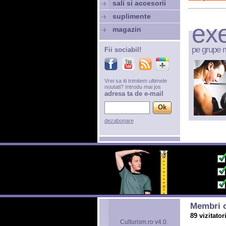
sali si accesorii
suplimente
exe
magazin
pe grupe 
Fii sociabil!
Vrei sa iti trimitem ultimele
noutati? Introdu mai jos
adresa ta de e-mail
dezabonare
Membri o
89 vizitator
Culturism.ro v4.0.