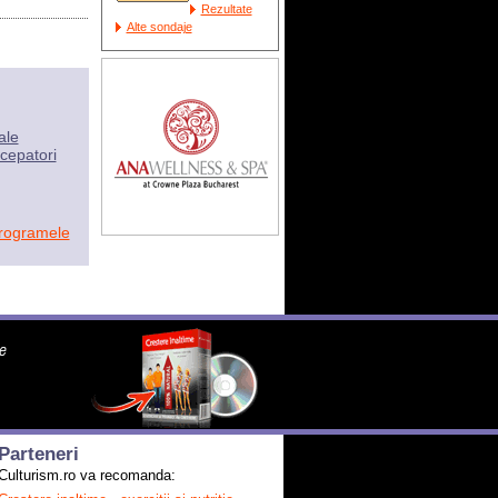
Rezultate
Alte sondaje
ale
cepatori
programele
Parteneri
Culturism.ro va recomanda: