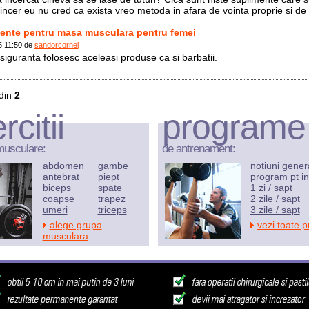
incer eu nu cred ca exista vreo metoda in afara de vointa proprie si de 
ente pentru masa musculara pentru femei
5 11:50 de
sandorcornel
siguranta folosesc aceleasi produse ca si barbatii.
din
2
rcitii
programe
musculare:
de antrenament:
abdomen
gambe
notiuni gener
antebrat
piept
program pt in
biceps
spate
1 zi / sapt
coapse
trapez
2 zile / sapt
umeri
triceps
3 zile / sapt
alege grupa
vezi toate 
musculara