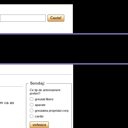
Sondaj:
Ce tip de antrenament
preferi?
greutati libere
em ca as
aparate
greutatea propriului corp
cardio