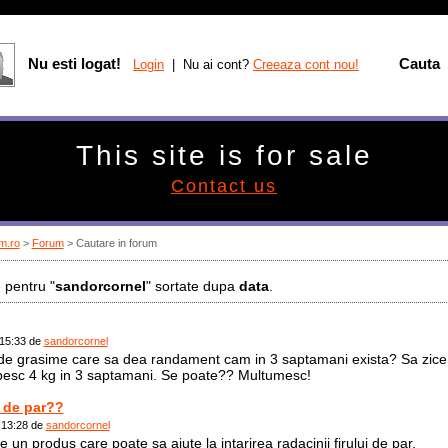
Nu esti logat!
Cauta
Login
| Nu ai cont?
Creeaza cont nou!
This site is for sale
Contact us
m.ro
>
Forum
> Cautare in forum
 pentru "
sandorcornel
" sortate dupa
data
.
 15:33 de
sandorcornel
de grasime care sa dea randament cam in 3 saptamani exista? Sa zic
besc 4 kg in 3 saptamani. Se poate?? Multumesc!
 de par??
 13:28 de
sandorcornel
te un produs care poate sa ajute la intarirea radacinii firului de par.