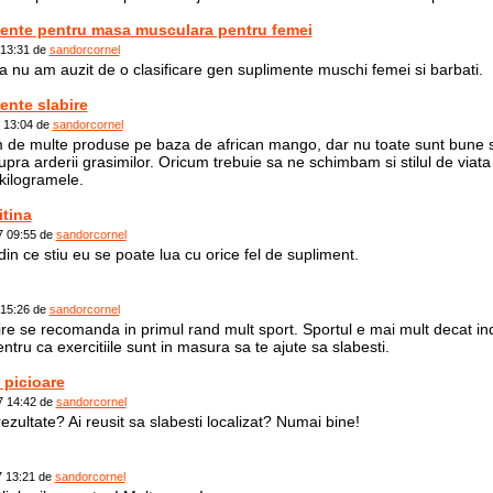
ente pentru masa musculara pentru femei
 13:31 de
sandorcornel
nu am auzit de o clasificare gen suplimente muschi femei si barbati.
ente slabire
7 13:04 de
sandorcornel
 de multe produse pe baza de african mango, dar nu toate sunt bune s
supra arderii grasimilor. Oricum trebuie sa ne schimbam si stilul de via
kilogramele.
itina
7 09:55 de
sandorcornel
din ce stiu eu se poate lua cu orice fel de supliment.
 15:26 de
sandorcornel
re se recomanda in primul rand mult sport. Sportul e mai mult decat indi
ntru ca exercitiile sunt in masura sa te ajute sa slabesti.
 picioare
7 14:42 de
sandorcornel
ezultate? Ai reusit sa slabesti localizat? Numai bine!
7 13:21 de
sandorcornel