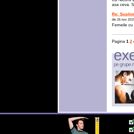
asa ceva. S
Re: Suplim
din 26 nov 201
Femeile cu 
Pagina
1
2
exe
pe grupe 