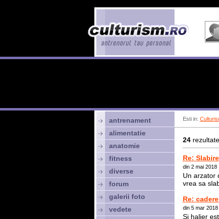
Esti in:
Culturis
antrenament
alimentatie
24
rezultate
anatomie
Re: Slabire
fitness
din 2 mai 2018
diverse
Un arzator 
vrea sa sla
forum
galerii foto
Re: cadere
din 5 mar 2018
vedete
Si halier es