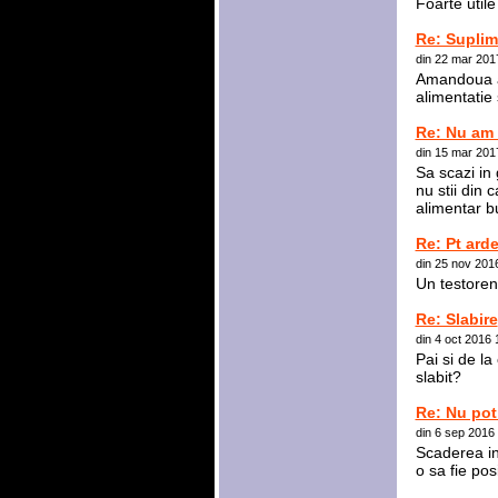
Foarte utile
Re: Suplim
din 22 mar 201
Amandoua ar 
alimentatie 
Re: Nu am 
din 15 mar 201
Sa scazi in 
nu stii din 
alimentar b
Re: Pt arde
din 25 nov 201
Un testoren
Re: Slabire
din 4 oct 2016
Pai si de l
slabit?
Re: Nu pot
din 6 sep 2016
Scaderea in 
o sa fie pos