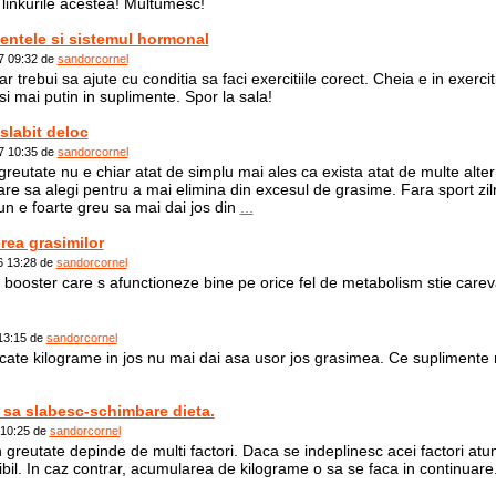
 linkurile acestea! Multumesc!
entele si sistemul hormonal
7 09:32 de
sandorcornel
trebui sa ajute cu conditia sa faci exercitiile corect. Cheia e in exerciti
si mai putin in suplimente. Spor la sala!
slabit deloc
7 10:35 de
sandorcornel
greutate nu e chiar atat de simplu mai ales ca exista atat de multe alter
care sa alegi pentru a mai elimina din excesul de grasime. Fara sport zil
un e foarte greu sa mai dai jos din
...
rea grasimilor
6 13:28 de
sandorcornel
 booster care s afunctioneze bine pe orice fel de metabolism stie care
 13:15 de
sandorcornel
a cate kilograme in jos nu mai dai asa usor jos grasimea. Ce suplimente
 sa slabesc-schimbare dieta.
 10:25 de
sandorcornel
greutate depinde de multi factori. Daca se indeplinesc acei factori atunc
ibil. In caz contrar, acumularea de kilograme o sa se faca in continuare