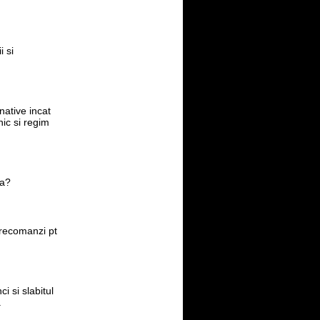
i si
native incat
nic si regim
va?
 recomanzi pt
i si slabitul
.