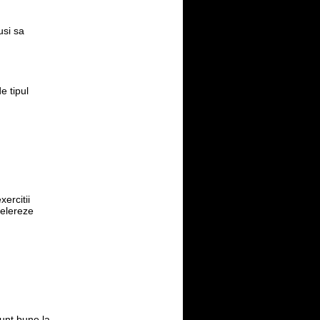
usi sa
e tipul
ercitii
celereze
sunt bune la