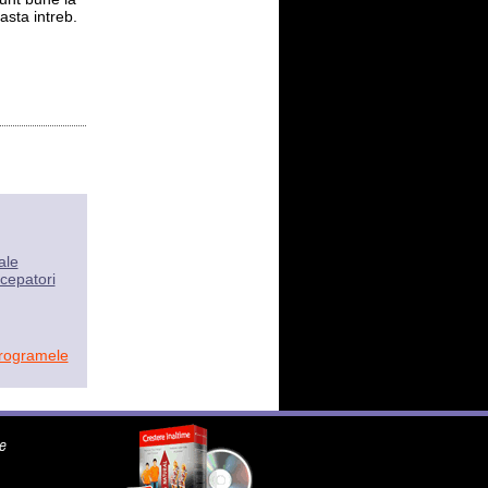
asta intreb.
ale
cepatori
programele