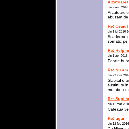
Arzatoare+
din 9 aug 2016
Arzatoarele
abuzam de 
Re: Ceaiul
din 1 iul 2016 
Scaderea in
somatic pe 
Re: Help m
din 1 apr 2016
Foarte bune 
Re: Nu am 
din 22 mar 201
Slabitul e u
sustinute in
metabolismu
Re: Suplim
din 11 mar 201
Cafeaua verd
Re: tigari
din 12 feb 201
Cu Nicorix 