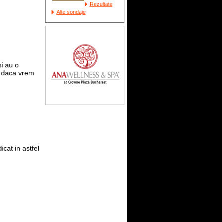
Rezultate
Alte sondaje
i au o
ta daca vrem
cat in astfel