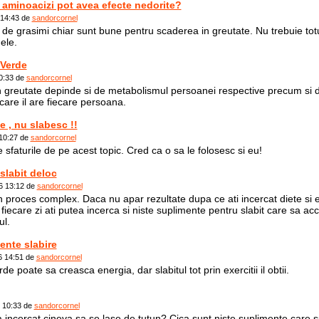
 aminoacizi pot avea efecte nedorite?
 14:43 de
sandorcornel
 de grasimi chiar sunt bune pentru scaderea in greutate. Nu trebuie tot
ele.
 Verde
10:33 de
sandorcornel
 greutate depinde si de metabolismul persoanei respective precum si d
care il are fiecare persoana.
e , nu slabesc !!
 10:27 de
sandorcornel
sfaturile de pe acest topic. Cred ca o sa le folosesc si eu!
slabit deloc
6 13:12 de
sandorcornel
n proces complex. Daca nu apar rezultate dupa ce ati incercat diete si ex
 fiecare zi ati putea incerca si niste suplimente pentru slabit care sa ac
l.
ente slabire
6 14:51 de
sandorcornel
e poate sa creasca energia, dar slabitul tot prin exercitii il obtii.
6 10:33 de
sandorcornel
a incercat cineva sa se lase de tutun? Cica sunt niste suplimente care 