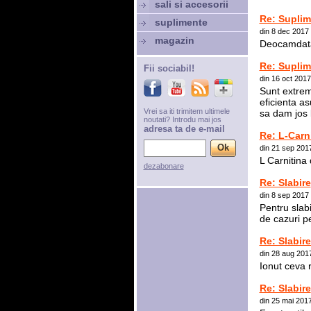
sali si accesorii
Re: Suplim
suplimente
din 8 dec 2017
magazin
Deocamdata 
Re: Suplim
Fii sociabil!
din 16 oct 201
Sunt extrem
eficienta a
Vrei sa iti trimitem ultimele
sa dam jos 
noutati? Introdu mai jos
adresa ta de e-mail
Re: L-Carn
din 21 sep 201
L Carnitina 
dezabonare
Re: Slabire
din 8 sep 2017
Pentru slabi
de cazuri pe
Re: Slabire
din 28 aug 201
Ionut ceva r
Re: Slabire
din 25 mai 201