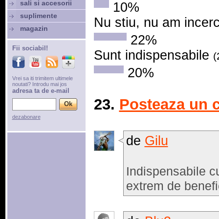
sali si accesorii
10%
suplimente
Nu stiu, nu am incer
magazin
22%
Fii sociabil!
Sunt indispensabile
(
20%
Vrei sa iti trimitem ultimele
noutati? Introdu mai jos
adresa ta de e-mail
23.
Posteaza un 
dezabonare
de
Gilu
Indispensabile cu
extrem de benefi