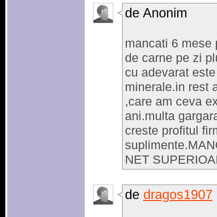
de Anonim
mancati 6 mese 
de carne pe zi pl
cu adevarat este
minerale.in rest
,care am ceva exp
ani.multa gargara
creste profitul fi
suplimente.MA
NET SUPERIOA
de
dragos1907