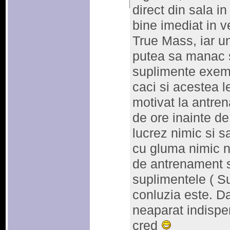
direct din sala i
bine imediat in 
True Mass, iar un
putea sa manac s
suplimente exem
caci si acestea le
motivat la antr
de ore inainte d
lucrez nimic si s
cu gluma nimic nu
de antrenament s
suplimentele ( S
conluzia este. D
neaparat indispen
cred