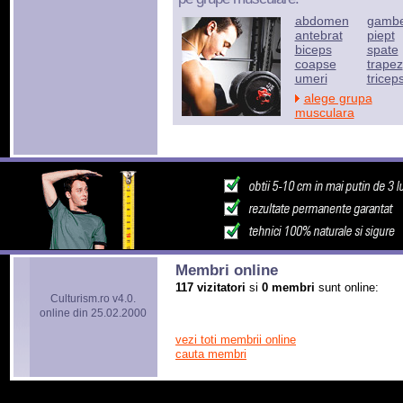
abdomen
gamb
antebrat
piept
biceps
spate
coapse
trapez
umeri
tricep
alege grupa
musculara
Membri online
117 vizitatori
si
0 membri
sunt online:
Culturism.ro v4.0.
online din 25.02.2000
vezi toti membrii online
cauta membri