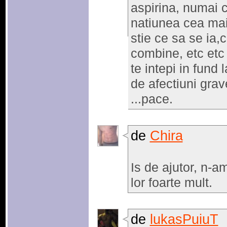
aspirina, numai c
natiunea cea mai
stie ce sa se ia,
combine, etc etc e
te intepi in fund 
de afectiuni grav
...pace.
de
Chira
Is de ajutor, n-a
lor foarte mult.
de
lukasPuiuT