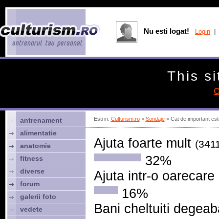
Nu esti logat!
Login
| 
This si
C
Esti in:
Culturism.ro
>
Sondaje
> Cat de important est
antrenament
alimentatie
Ajuta foarte mult
(341
anatomie
32%
fitness
diverse
Ajuta intr-o oarecar
forum
16%
galerii foto
Bani cheltuiti degea
vedete