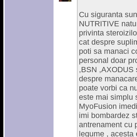
Cu siguranta s
NUTRITIVE natura
privinta steroizil
cat despre supli
poti sa manaci co
personal doar pr
,BSN ,AXODUS si
despre manacare 
poate vorbi ca nu
este mai simplu 
MyoFusion imedi
imi bombardez s
antrenament cu pi
legume , acesta e