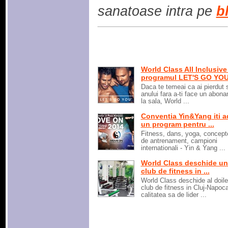
sanatoase intra pe
b
World Class All Inclusive 
programul LET'S GO YO
Daca te temeai ca ai pierdut s
anului fara a-ti face un abon
la sala, World ...
Conventia Yin&Yang iti 
un program pentru ...
Fitness, dans, yoga, concept
de antrenament, campioni
internationali - Yin & Yang ...
World Class deschide u
club de fitness in ...
World Class deschide al doil
club de fitness in Cluj-Napoca
calitatea sa de lider ...