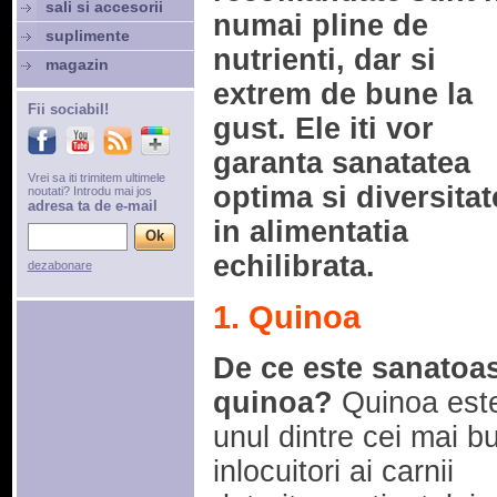
sali si accesorii
numai pline de
suplimente
nutrienti, dar si
magazin
extrem de bune la
Fii sociabil!
gust. Ele iti vor
garanta sanatatea
Vrei sa iti trimitem ultimele
optima si diversitat
noutati? Introdu mai jos
adresa ta de e-mail
in alimentatia
echilibrata.
dezabonare
1. Quinoa
De ce este sanatoa
quinoa?
Quinoa est
unul dintre cei mai b
inlocuitori ai carnii