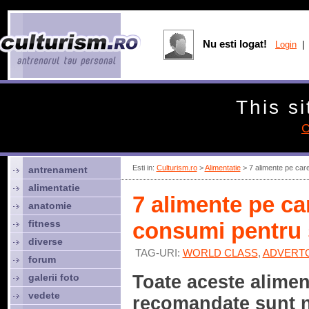
Nu esti logat!
Login
| 
This si
C
Esti in:
Culturism.ro
>
Alimentatie
> 7 alimente pe care
antrenament
alimentatie
7 alimente pe car
anatomie
fitness
consumi pentru s
diverse
TAG-URI:
WORLD CLASS
,
ADVERTO
forum
galerii foto
Toate aceste alimen
vedete
recomandate sunt 