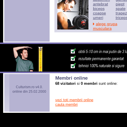
antebrat
piept
biceps
spate
coapse
trapez
umeri
tricep
alege grupa
musculara
Membri online
68 vizitatori
si
0 membri
sunt online:
Culturism.ro v4.0.
online din 25.02.2000
vezi toti membrii online
cauta membri