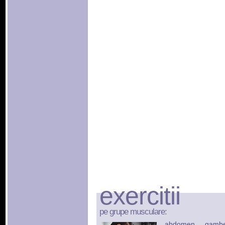
exercitii
pe grupe musculare:
abdomen
gamb