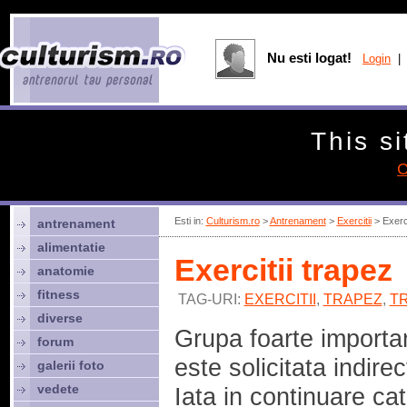
Nu esti logat!
Login
| 
This si
C
Esti in:
Culturism.ro
>
Antrenament
>
Exercitii
> Exerci
antrenament
alimentatie
Exercitii trapez
anatomie
fitness
TAG-URI:
EXERCITII
,
TRAPEZ
,
T
diverse
Grupa foarte importan
forum
este solicitata indire
galerii foto
vedete
Iata in continuare ca