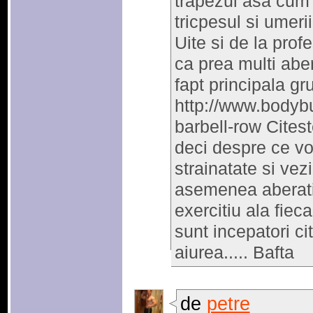
trapezul asa cum s
tricpesul si umerii
Uite si de la prof
ca prea multi abe
fapt principala gr
http://www.bodybu
barbell-row Cites
deci despre ce vor
strainatate si vez
asemenea aberatii
exercitiu ala fiec
sunt incepatori ci
aiurea..... Bafta
de
petre