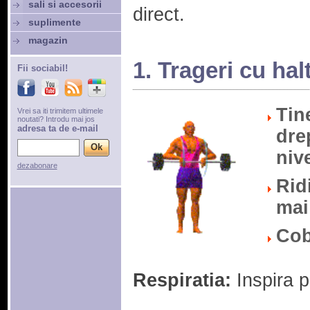
sali si accesorii
direct.
suplimente
magazin
1. Trageri cu hal
Fii sociabil!
Tin
Vrei sa iti trimitem ultimele
noutati? Introdu mai jos
adresa ta de e-mail
drep
niv
dezabonare
Rid
mai
Cob
Respiratia:
Inspira p