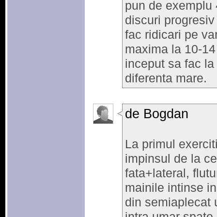
pun de exemplu 4
discuri progresiv
fac ridicari pe va
maxima la 10-14 r
inceput sa fac l
diferenta mare.
de Bogdan
La primul exercit
impinsul de la c
fata+lateral, flut
mainile intinse in
din semiaplecat 
intra umar spate, 