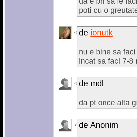
da e bn sa le fac
poti cu o greuta
de
ionutk
nu e bine sa faci 
incat sa faci 7-8 
de mdl
da pt orice alta 
de Anonim