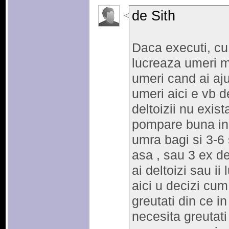
de Sith
Daca executi, cu 
lucreaza umeri mai
umeri cand ai aju
umeri aici e vb de
deltoizii nu exis
pompare buna in z
umra bagi si 3-6 
asa , sau 3 ex de
ai deltoizi sau ii
aici u decizi cum 
greutati din ce i
necesita greutati