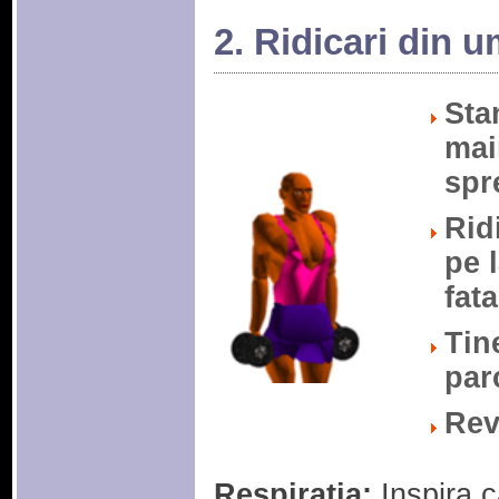
2. Ridicari din 
Sta
mai
spre
Rid
pe 
fat
Tin
par
Revi
Respiratia:
Inspira ca