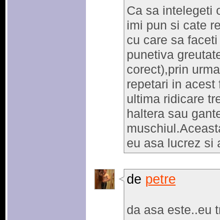
Ca sa intelegeti 
imi pun si cate r
cu care sa facet
punetiva greutat
corect),prin urmar
repetari in acest
ultima ridicare t
haltera sau gant
muschiul.Aceasta
eu asa lucrez si 
de
petre
da asa este..eu t