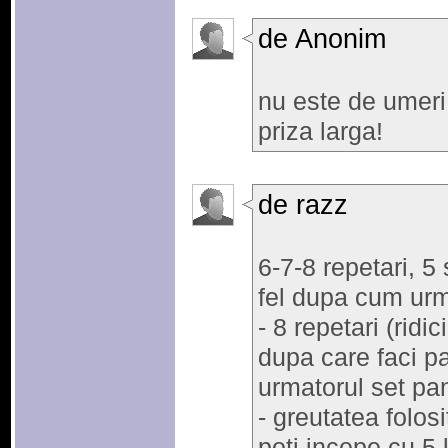
de Anonim
nu este de umeri 
priza larga!
de razz
6-7-8 repetari, 5 
fel dupa cum ur
- 8 repetari (ridic
dupa care faci pa
urmatorul set pan
- greutatea folos
poti incepe cu 5 