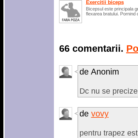
Exercitii biceps
Bicepsul este principala 
flexarea bratului. Pornind d
66 comentarii.
Po
de Anonim
Dc nu se precize
de
vovy
pentru trapez est