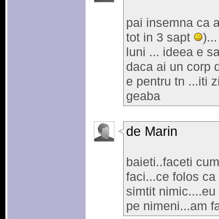
pai insemna ca a
tot in 3 sapt
)..
luni ... ideea e s
daca ai un corp 
e pentru tn ...iti
geaba
de Marin
baieti..faceti cum
faci...ce folos c
simtit nimic....e
pe nimeni...am f