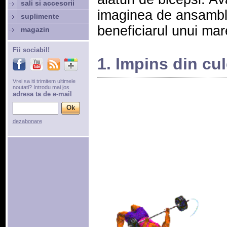
sali si accesorii
imaginea de ansamblu
suplimente
beneficiarul unui mar
magazin
Fii sociabil!
1. Impins din cul
Vrei sa iti trimitem ultimele
noutati? Introdu mai jos
adresa ta de e-mail
dezabonare