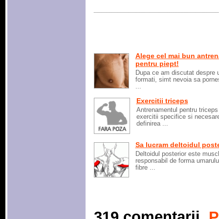
Alege cel mai bun antre
pentru piept!
Dupa ce am discutat despre u
formati, simt nevoia sa pornes
...
Exercitii triceps
Antrenamentul pentru triceps
exercitii specifice si necesar
definirea ...
Sa lucram deltoidul poste
Deltoidul posterior este musc
responsabil de forma umarului
fibre ...
319 comentarii.
P