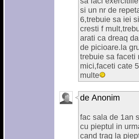
sa faci exercitii
si un nr de repet
6,trebuie sa iei s
cresti f mult,treb
arati ca dreaq da
de picioare.la gr
trebuie sa faceti
mici,faceti cate 
multe
de Anonim
fac sala de 1an 
cu pieptul in urm
cand trag la piep