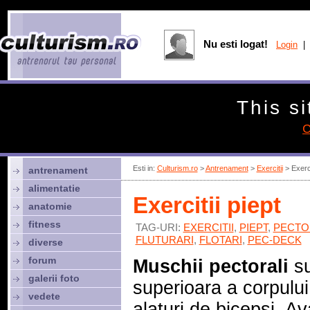
Nu esti logat!
Login
| 
This si
C
Esti in:
Culturism.ro
>
Antrenament
>
Exercitii
> Exerci
antrenament
alimentatie
Exercitii piept
anatomie
fitness
TAG-URI:
EXERCITII
,
PIEPT
,
PECTO
FLUTURARI
,
FLOTARI
,
PEC-DECK
diverse
forum
Muschii pectorali
su
galerii foto
superioara a corpului 
vedete
alaturi de bicepsi. Av