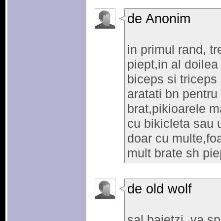
de Anonim
in primul rand, t
piept,in al doile
biceps si triceps
aratati bn pentru
brat,pikioarele 
cu bikicleta sau u
doar cu multe,foa
mult brate sh pie
de old wolf
sal baietzi, va s