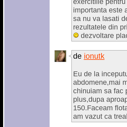
exercitiile pentru
importanta este a
sa nu va lasati d
rezultatele din pr
dezvoltare pla
de
ionutk
Eu de la inceput
abdomene,mai mu
chinuiam sa fac 
plus,dupa aproa
150.Faceam flotar
am vazut ca trea