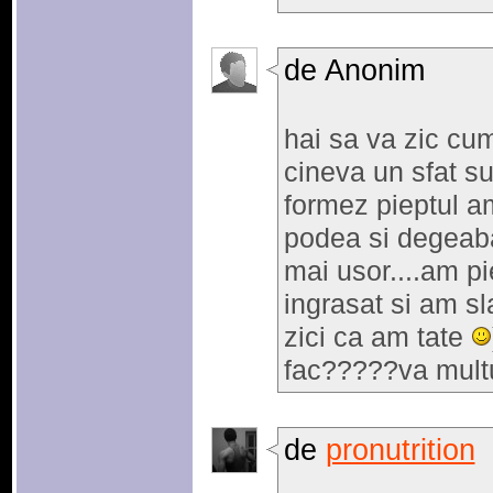
de Anonim
hai sa va zic cu
cineva un sfat su
formez pieptul am
podea si degeaba
mai usor....am 
ingrasat si am s
zici ca am tate
fac?????va mul
de
pronutrition