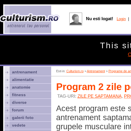
Nu esti logat!
Login
| 
This si
C
Esti in:
Culturism.ro
>
Antrenament
>
Programe de an
antrenament
alimentatie
Program 2 zile 
anatomie
fitness
TAG-URI:
ZILE PE SAPTAMANA
,
PR
diverse
Acest program este s
forum
antrenament saptama
galerii foto
grupele musculare int
vedete