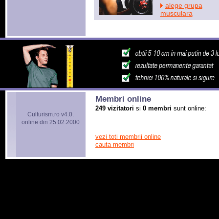
alege grupa
musculara
Membri online
249 vizitatori
si
0 membri
sunt online:
Culturism.ro v4.0.
online din 25.02.2000
vezi toti membrii online
cauta membri