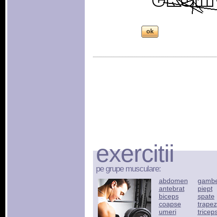
exercitii
pe grupe musculare:
abdomen
gamb
antebrat
piept
biceps
spate
coapse
trapez
umeri
tricep