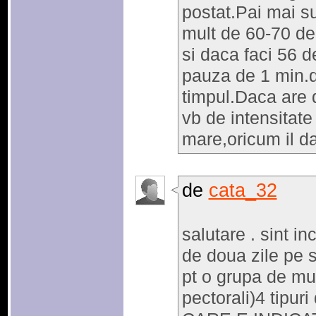
postat.Pai mai s
mult de 60-70 de
si daca faci 56 d
pauza de 1 min.d
timpul.Daca are d
vb de intensitate
mare,oricum il da
de
cata_32
salutare . sint i
de doua zile pe 
pt o grupa de mu
pectorali)4 tipuri