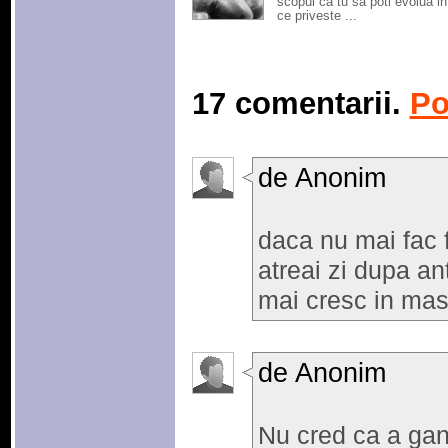
scopul ca tu sa poti evolua i
ce priveste ...
17 comentarii.
Po
de Anonim
daca nu mai fac 
atreai zi dupa a
mai cresc in ma
de Anonim
Nu cred ca a gand