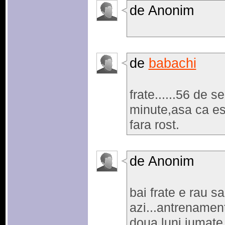
de Anonim
de
babachi
frate......56 de s
minute,asa ca es
fara rost.
de Anonim
bai frate e rau sa
azi...antrenament
doua luni jumate 