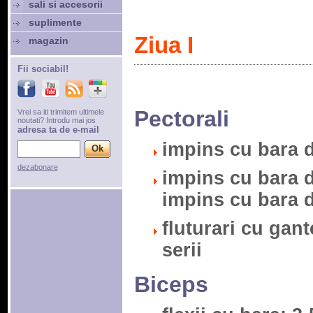
sali si accesorii
suplimente
Ziua I
magazin
Fii sociabil!
Pectorali
Vrei sa iti trimitem ultimele
noutati? Introdu mai jos
adresa ta de e-mail
impins cu bara di
dezabonare
impins cu bara di
impins cu bara di
fluturari cu gant
serii
Biceps