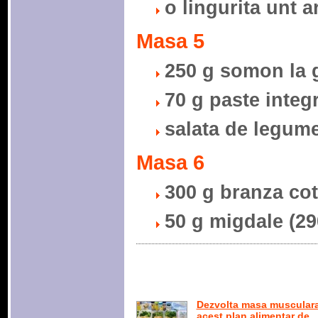
o lingurita unt a
Masa 5
250 g somon la g
70 g paste integr
salata de legum
Masa 6
300 g branza cot
50 g migdale (29
Dezvolta masa muscular
acest plan alimentar de ..