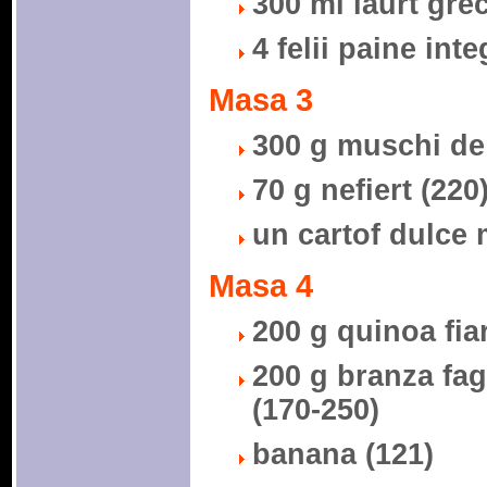
300 ml iaurt gre
4 felii paine inte
Masa 3
300 g muschi de 
70 g nefiert (220
un cartof dulce
Masa 4
200 g quinoa fiar
200 g branza fa
(170-250)
banana (121)