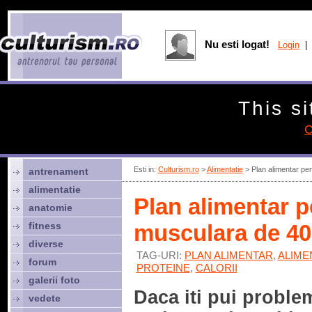
Nu esti logat!
Login
| 
This si
C
Esti in:
Culturism.ro
>
Alimentatie
> Plan alimentar pen
antrenament
alimentatie
Plan alimentar p
anatomie
fitness
musculara de 400
diverse
TAG-URI:
PLAN ALIMENTAR
,
ALIME
forum
PROTEINE
,
CALORII
galerii foto
Daca iti pui proble
vedete