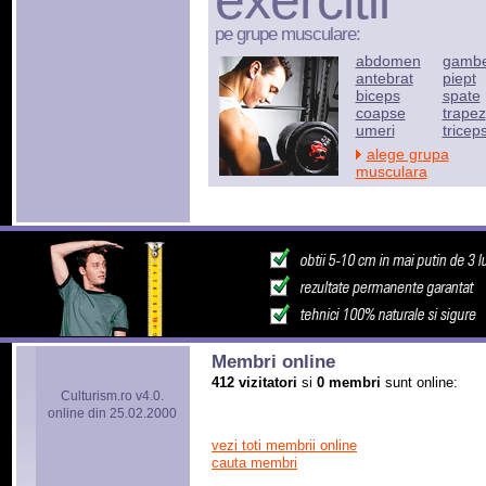
exercitii
pe grupe musculare:
abdomen
gamb
antebrat
piept
biceps
spate
coapse
trapez
umeri
tricep
alege grupa
musculara
Membri online
412 vizitatori
si
0 membri
sunt online:
Culturism.ro v4.0.
online din 25.02.2000
vezi toti membrii online
cauta membri