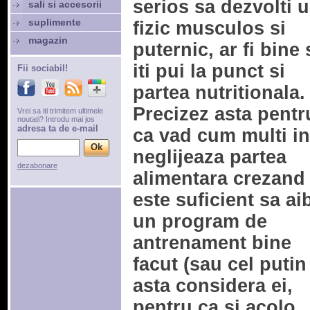
serios sa dezvolti 
sali si accesorii
suplimente
fizic musculos si
magazin
puternic, ar fi bine 
iti pui la punct si
Fii sociabil!
partea nutritionala.
Precizez asta pentr
Vrei sa iti trimitem ultimele
noutati? Introdu mai jos
adresa ta de e-mail
ca vad cum multi i
neglijeaza partea
dezabonare
alimentara crezand
este suficient sa ai
un program de
antrenament bine
facut (sau cel putin
asta considera ei,
pentru ca si acolo