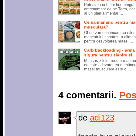
Poti avea cel mai bun progra
antrenament de pe Terra, dac
ai un plan alimentar ...
Ce sa mananc pentru ma
musculara?
Observ in continuare ca dile
mancatului sanatos, a aliment
pentru dezvoltarea masei ...
Carb backloading - arma
sigura pentru slabire si ..
Mi-a zis zilele trecute o antr
ca este adevarat ca mentiner
masei musculare este o ...
4 comentarii.
Pos
de
adi123