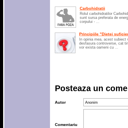
Carbohidratii
Rolul carbohidratilor Carbohidr
sunt sursa preferata de energ
corpului - ...
Principiile "Dietei sufici
In opinia mea, acest subiect 
desfasura controverse, cat t
vor exista oameni cu ...
Posteaza un come
Autor
Comentariu