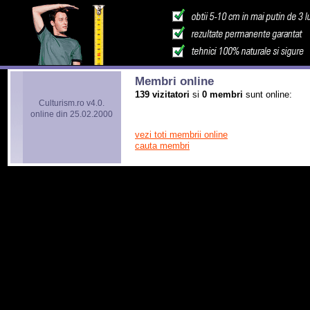
Membri online
139 vizitatori
si
0 membri
sunt online:
Culturism.ro v4.0.
online din 25.02.2000
vezi toti membrii online
cauta membri