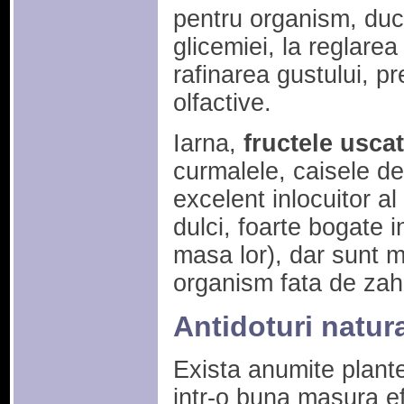
pentru organism, duc
glicemiei, la reglarea
rafinarea gustului, pr
olfactive.
Iarna,
fructele usca
curmalele, caisele de
excelent inlocuitor al
dulci, foarte bogate 
masa lor), dar sunt m
organism fata de zaha
Antidoturi natur
Exista anumite plant
intr-o buna masura ef