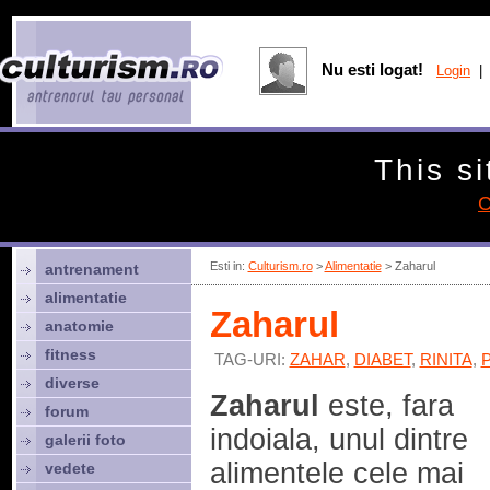
Nu esti logat!
Login
| 
This si
C
Esti in:
Culturism.ro
>
Alimentatie
> Zaharul
antrenament
alimentatie
Zaharul
anatomie
fitness
TAG-URI:
ZAHAR
,
DIABET
,
RINITA
,
diverse
Zaharul
este, fara
forum
indoiala, unul dintre
galerii foto
alimentele cele mai
vedete