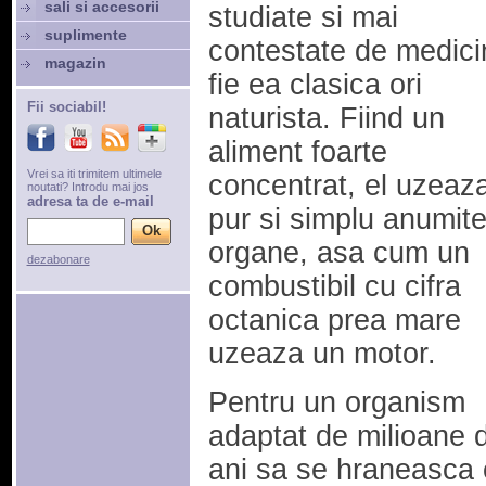
sali si accesorii
studiate si mai
suplimente
contestate de medici
magazin
fie ea clasica ori
Fii sociabil!
naturista. Fiind un
aliment foarte
Vrei sa iti trimitem ultimele
concentrat, el uzeaz
noutati? Introdu mai jos
adresa ta de e-mail
pur si simplu anumit
organe, asa cum un
dezabonare
combustibil cu cifra
octanica prea mare
uzeaza un motor.
Pentru un organism
adaptat de milioane 
ani sa se hraneasca 