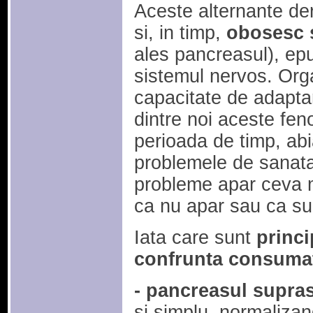
Aceste alternante de
si, in timp,
obosesc 
ales pancreasul), epu
sistemul nervos. Or
capacitate de adaptar
dintre noi aceste fe
perioada de timp, abi
problemele de sanata
probleme apar ceva m
ca nu apar sau ca su
Iata care sunt
princi
confrunta consumat
- pancreasul supras
si simplu, normalizan