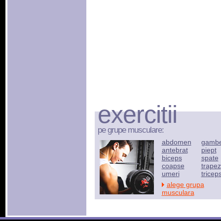
exercitii
pe grupe musculare:
abdomen
gamb
antebrat
piept
biceps
spate
coapse
trapez
umeri
tricep
alege grupa
musculara