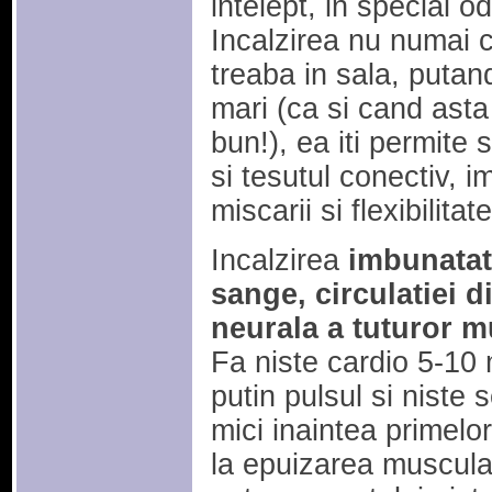
intelept, in special o
Incalzirea nu numai c
treaba in sala, putand
mari (ca si cand asta 
bun!), ea iti permite 
si tesutul conectiv, 
miscarii si flexibilitat
Incalzirea
imbunatate
sange, circulatiei d
neurala a tuturor 
Fa niste cardio 5-10 
putin pulsul si niste s
mici inaintea primelor
la epuizarea muscular