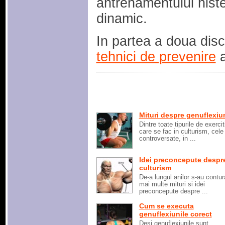
antrenamentului niste 
dinamic.
In partea a doua dis
tehnici de prevenire
a
Mituri despre genuflexiu
Dintre toate tipurile de exerciti
care se fac in culturism, cele
controversate, in ...
Idei preconcepute despr
culturism
De-a lungul anilor s-au contura
mai multe mituri si idei
preconcepute despre ...
Cum se executa
genuflexiunile corect
Desi genuflexiunile sunt