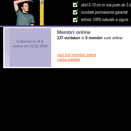
Membri online
137 vizitatori
si
0 membri
sunt online:
Culturism.ro v4.0.
online din 25.02.2000
vezi toti membrii online
cauta membri