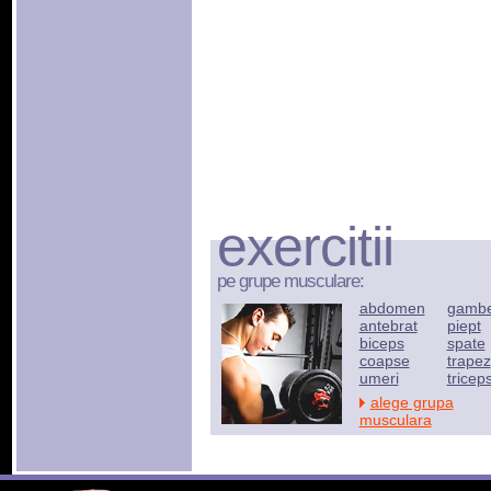
exercitii
pe grupe musculare:
abdomen
gamb
antebrat
piept
biceps
spate
coapse
trapez
umeri
tricep
alege grupa
musculara