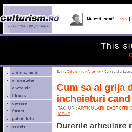
Nu esti logat!
Login
| 
This si
C
Esti in:
Culturism.ro
>
Anatomie
> Cum sa ai grija de ar
antrenament
alimentatie
Cum sa ai grija de
anatomie
fitness
incheieturi cand 
diverse
TAG-URI:
ARTICULATII
,
EXERCITII
forum
MASA
galerii foto
Durerile articulare i
vedete