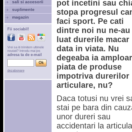
pot incetini sau chi
sali si accesorii
suplimente
stopa progresul ca
magazin
faci sport. Pe cati
dintre noi nu ne-au
Fii sociabil!
luat durerile macar
data in viata. Nu
Vrei sa iti trimitem ultimele
noutati? Introdu mai jos
adresa ta de e-mail
degeaba ia amploa
piata de produse
dezabonare
impotriva durerilor
articulare, nu?
Daca totusi nu vrei s
stai pe bara din cauz
unor dureri sau
accidentari la articulat