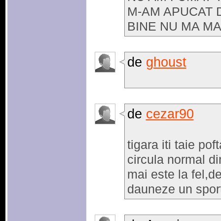
M-AM APUCAT D
BINE NU MA M
de
ghoust
de
cezar90
tigara iti taie p
circula normal d
mai este la fel,d
dauneze un spor