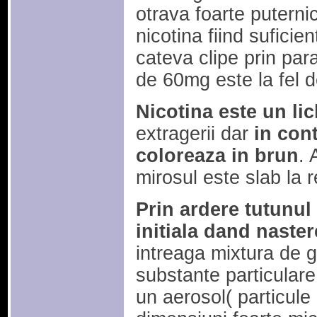
otrava foarte putern
nicotina fiind suficie
cateva clipe prin para
de 60mg este la fel d
Nicotina este un lic
extragerii dar
in con
coloreaza in brun
. 
mirosul este slab la r
Prin ardere tutunul
initiala dand naster
intreaga mixtura de g
substante particulare
un aerosol( particule 