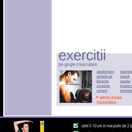
exercitii
pe grupe musculare:
abdomen
gamb
antebrat
piept
biceps
spate
coapse
trapez
umeri
tricep
alege grupa
musculara