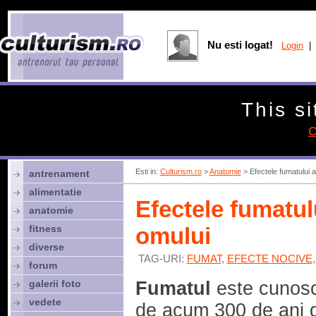
Nu esti logat!
Login
| 
This si
C
Esti in:
Culturism.ro
>
Anatomie
> Efectele fumatului a
antrenament
alimentatie
Efectele fumatul
anatomie
fitness
omului
diverse
TAG-URI:
FUMAT
,
EFECTE NOCIVE
forum
galerii foto
Fumatul
este cunos
vedete
de acum 300 de ani 