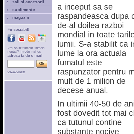
sali si accesorii
a inceput sa se
suplimente
raspandeasca dupa c
magazin
de-al doilea razboi
Fii sociabil!
mondial in toate taril
lumii. S-a stabilit ca i
Vrei sa iti trimitem ultimele
lume la ora actuala
noutati? Introdu mai jos
adresa ta de e-mail
fumatul este
raspunzator pentru m
dezabonare
mult de 1 milion de
decese anual.
In ultimii 40-50 de an
fost dovedit tot mai c
ca tutunul contine
substante nocive