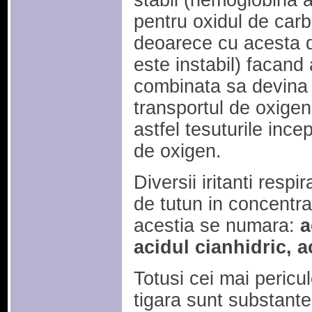
stabil (hemoglobina a
pentru oxidul de car
deoarece cu acesta d
este instabil) facand
combinata sa devina i
transportul de oxige
astfel tesuturile ince
de oxigen.
Diversii iritanti resp
de tutun in concentrat
acestia se numara:
a
acidul cianhidric, 
Totusi cei mai pericul
tigara sunt substante