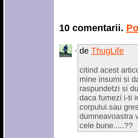
10 comentarii.
Po
de
ThugLife
citind acest artic
mine insumi si d
raspundetzi si d
daca fumezi i-ti 
corpului.sau gre
dumneavoastra v
cele bune.....??