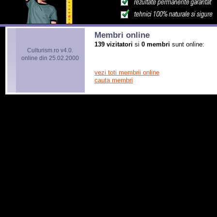
Membri online
139 vizitatori
si
0 membri
sunt online:
Culturism.ro v4.0.
online din 25.02.2000
vezi toti membrii online
cauta membri