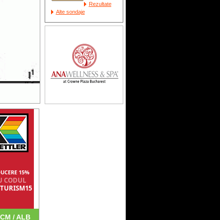
Rezultate
Alte sondaje
UCERE 15%
U CODUL
TURISM15
CM / ALB