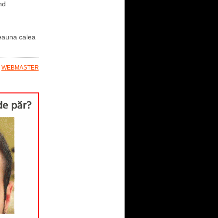
nd
deauna calea
E
WEBMASTER