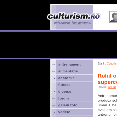
Esti in:
Culturis
antrenament
alimentatie
Rolul o
anatomie
superc
fitness
TAG-URI:
ODIHNA
diverse
Antrenament
forum
produca sch
galerii foto
uman. Este 
evaluam si s
vedete
antrenament