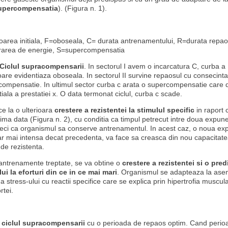
upercompensatia
). (Figura n. 1).
oarea initiala, F=oboseala, C= durata antrenamentului, R=durata repao
area de energie, S=supercompensatia
Ciclul supracompensarii
. In sectorul I avem o incarcatura C, curba a
are evidentiaza oboseala. In sectorul II survine repaosul cu consecinta 
 compensatie. In ultimul sector curba c arata o supercompensatie care
tiala a prestatiei x. O data termonat ciclul, curba c scade.
e la o ulterioara
crestere a rezistentei la stimulul specific
in raport 
ima data (Figura n. 2), cu conditia ca timpul petrecut intre doua expuner
deci ca organismul sa conserve antrenamentul. In acest caz, o noua ex
ar mai intensa decat precedenta, va face sa creasca din nou capacitat
de rezistenta.
n antrenamente treptate, se va obtine o
crestere a rezistentei si o pre
i la eforturi din ce in ce mai mari
. Organismul se adapteaza la as
 stress-ului cu reactii specifice care se explica prin hipertrofia muscula
rtei.
:
ciclul supracompensarii
cu o perioada de repaos optim. Cand perio