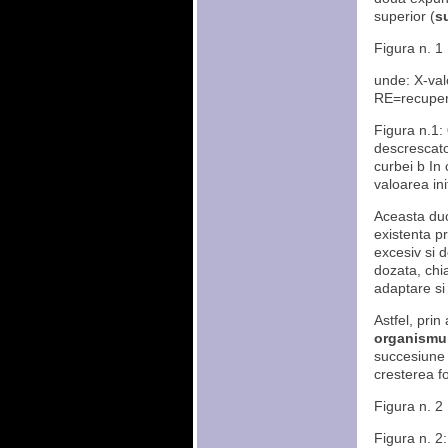
superior (
s
Figura n. 1
unde: X-val
RE=recuper
Figura n.1:
descrescato
curbei b In
valoarea ini
Aceasta duc
existenta pr
excesiv si 
dozata, chi
adaptare si 
Astfel, pri
organismulu
succesiune a
cresterea fo
Figura n. 2
Figura n. 2