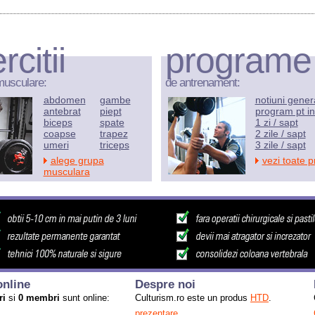
rcitii
programe
musculare:
de antrenament:
abdomen
gambe
notiuni gener
antebrat
piept
program pt in
biceps
spate
1 zi / sapt
coapse
trapez
2 zile / sapt
umeri
triceps
3 zile / sapt
alege grupa
vezi toate 
musculara
nline
Despre noi
ri
si
0 membri
sunt online:
Culturism.ro este un produs
HTD
.
prezentare