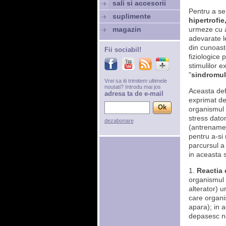
sali si accesorii
Pentru a se 
suplimente
hipertrofie
magazin
urmeze cu at
adevarate l
din cunoast
Fii sociabil!
fiziologice
stimulilor 
"
sindromul 
Vrei sa iti trimitem ultimele
noutati? Introdu mai jos
Aceasta defi
adresa ta de e-mail
exprimat d
organismul 
stress dator
dezabonare
(antrenament
pentru a-si 
parcursul a 
in aceasta 
1.
Reactia 
organismul 
alterator) 
care organi
apara); in a
depasesc n