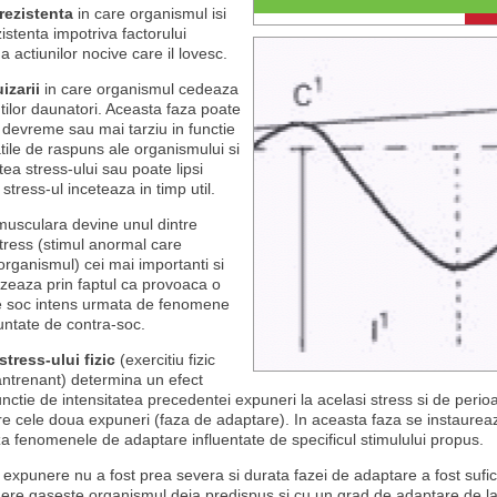
rezistenta
in care organismul isi
stenta impotriva factorului
a actiunilor nocive care il lovesc.
izarii
in care organismul cedeaza
tilor daunatori. Aceasta faza poate
devreme sau mai tarziu in functie
atile de raspuns ale organismului si
tea stress-ului sau poate lipsi
stress-ul inceteaza in timp util.
 musculara devine unul dintre
stress (stimul anormal care
rganismul) cei mai importanti si
izeaza prin faptul ca provoaca o
e soc intens urmata de fenomene
untate de contra-soc.
tress-ului fizic
(exercitiu fizic
antrenant) determina un efect
functie de intensitatea precedentei expuneri la acelasi stress si de peri
re cele doua expuneri (faza de adaptare). In aceasta faza se instaureaz
a fenomenele de adaptare influentate de specificul stimulului propus.
expunere nu a fost prea severa si durata fazei de adaptare a fost sufic
re gaseste organismul deja predispus si cu un grad de adaptare de la