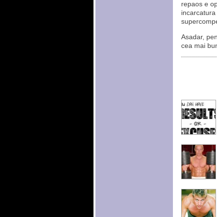
repaos e opt
incarcatura
supercompe
Asadar, pen
cea mai bu