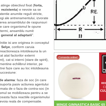
atinge obiectivul fixat (
forta,
, rezistenta
) e nevoie sa se
entie anumite reguli stricte,
egi ale antrenamentului, izvorate
erea ansamblului de raspunsuri
 pe care organismul le opune
extermi, ansamblu numit
general al adaptarii
".
nitie isi are originea in conceptul
e
Selye
, conform caruia
reactioneaza intotdeauna la un
at atat factorilor externi
Comanda online!
), cat si interni (stare de spirit),
mentine echilibrul interior, pe
trei faze care au loc intotdeauna
succesiune:
de alarma
: faza de soc (in care
RED
suporta pasiv actiunea agentului
C
urmata de o faza de contra-soc (in
CUL
smul se mobilizeaza pentru a se
ceasta faza reactiile organismului
evoia reala de compensatie.
MINGE GIMNASTICA BASIC 65 