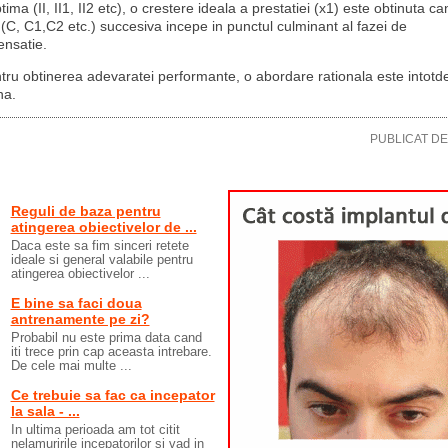
ima (II, II1, II2 etc), o crestere ideala a prestatiei (x1) este obtinuta ca
 (C, C1,C2 etc.) succesiva incepe in punctul culminant al fazei de
nsatie.
tru obtinerea adevaratei performante, o abordare rationala este intot
na.
PUBLICAT D
Reguli de baza pentru
atingerea obiectivelor de ...
Daca este sa fim sinceri retete
ideale si general valabile pentru
atingerea obiectivelor ...
E bine sa faci doua
antrenamente pe zi?
Probabil nu este prima data cand
iti trece prin cap aceasta intrebare.
De cele mai multe ...
Ce trebuie sa fac ca incepator
la sala - ...
In ultima perioada am tot citit
nelamuririle incepatorilor si vad in