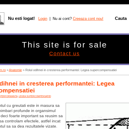
Nu esti logat!
Cauta
Login
| Nu ai cont?
Creeaza cont nou!
This site is for sale
Contact us
m.ro
>
Anatomie
> Rolul odihnei in cresterea performantei: Legea supercompensatiei
dihnei in cresterea performantei: Legea
ompensatiei
,
PERFORMANTA
,
LEGEA SUPERCOMPENSATIEI
ul cu greutati este in masura sa
imbari profunde in organsimul
deci foarte important sa reusim sa
a controlam efectele, astfel incat
ul sa sa dea rezultatele vizate.