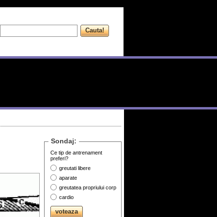
Sondaj:
Ce tip de antrenament
preferi?
greutati libere
aparate
greutatea propriului corp
cardio