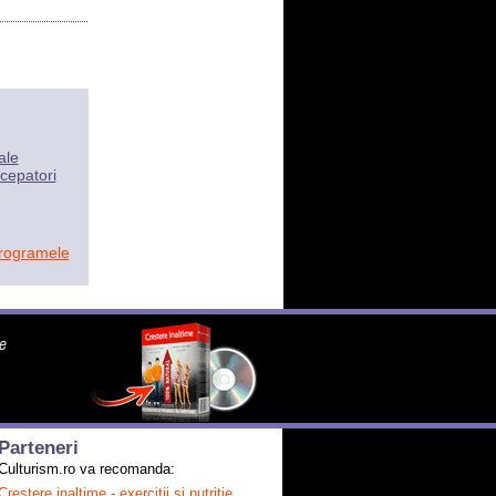
ale
cepatori
programele
Parteneri
Culturism.ro va recomanda:
Crestere inaltime - exercitii si nutritie