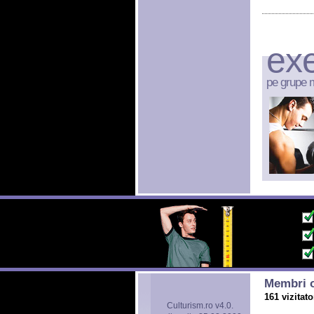
exe
pe grupe 
Membri o
161 vizitato
Culturism.ro v4.0.