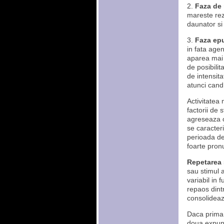
2.
Faza de 
mareste rezi
daunator si 
3.
Faza epu
in fata agen
aparea mai 
de posibilit
de intensita
atunci cand 
Activitatea
factorii de 
agreseaza o
se caracter
perioada d
foarte pron
Repetarea s
sau stimul 
variabil in 
repaos dint
consolideaz
Daca prima 
doua expune