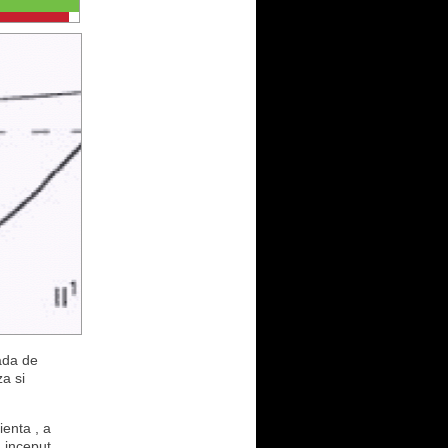
oada de
a si
ienta , a
 inceput