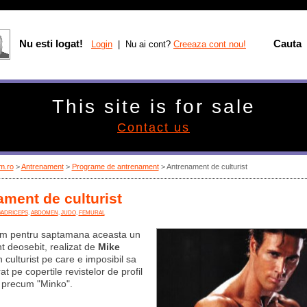
Nu esti logat!
Cauta
Login
| Nu ai cont?
Creeaza cont nou!
This site is for sale
Contact us
m.ro
>
Antrenament
>
Programe de antrenament
> Antrenament de culturist
ment de culturist
VADRICEPS
,
ABDOMEN
,
JUDO
,
FEMURAL
m pentru saptamana aceasta un
 deosebit, realizat de
Mike
n culturist pe care e imposibil sa
rat pe copertile revistelor de profil
e precum "Minko".