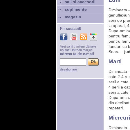
sali si accesorii
suplimente
Dimineata 
genuflexiuni
magazin
serii de pre
la aparat, 4
Fii sociabil!
Dupa-amia
pentru femur
pentru femur
fandari cu b
Vrei sa iti trimitem ultimele
noutati? Introdu mai jos
Seara –
ju
adresa ta de e-mail
Marti
dezabonare
Dimineata 
cate 2-4 rep
serii a cate
4 serii a ca
serii a cate
Dupa-amia
din declinat
repetari.
Miercuri
Dimineata 