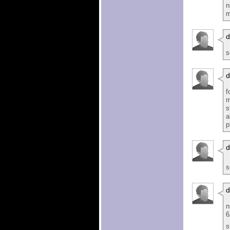
n
m
d
s
d
f
m
s
a
p
d
s
d
n
6
s