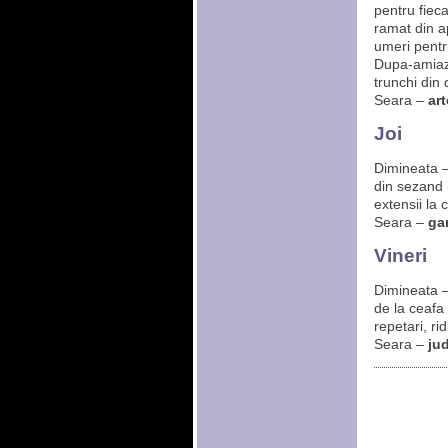
pentru fieca
ramat din ap
umeri pentr
Dupa-amia
trunchi din 
Seara –
art
Joi
Dimineata 
din sezand i
extensii la 
Seara –
ga
Vineri
Dimineata 
de la ceafa 
repetari, ri
Seara –
ju