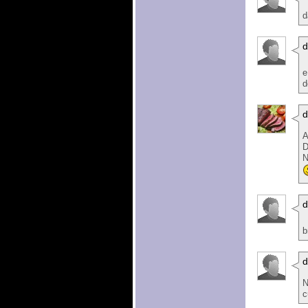
d
d
e
d
A
D
N
d
b
d
N
c