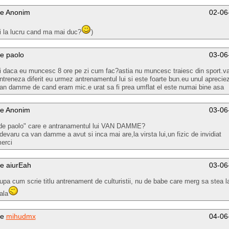
e Anonim
02-06
i la lucru cand ma mai duc?
)
e paolo
03-06
i daca eu muncesc 8 ore pe zi cum fac?astia nu muncesc traiesc din sport.
ntreneza diferit eu urmez antrenamentul lui si este foarte bun.eu unul apreciez 
an damme de cand eram mic.e urat sa fi prea umflat el este numai bine asa
e Anonim
03-06
de paolo" care e antranamentul lui VAN DAMME?
devaru ca van damme a avut si inca mai are,la virsta lui,un fizic de invidiat
erci
e aiurEah
03-06
upa cum scrie titlu antrenament de culturistii, nu de babe care merg sa stea l
ala
de
mihudmx
04-06