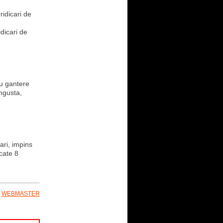
ridicari de
idicari de
cu gantere
ingusta,
ari, impins
 cate 8
E
WEBMASTER