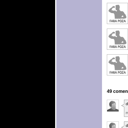
49 coment
d
m
d