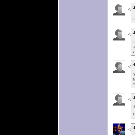
d
s
d
s
a
v
d
"
a
m
d
d
s