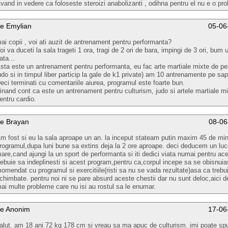
vand in vedere ca foloseste steroizi anabolizanti , odihna pentru el nu e o pr
e Emylian
05-06
ai copii , voi ati auzit de antrenament pentru performanta?
oi va duceti la sala trageti 1 ora, tragi de 2 ori de bara, impingi de 3 ori, bum uf
ata...
sta este un antrenament pentru performanta, eu fac arte martiale mixte de pe
udo si in timpul liber particip la gale de k1 private) am 10 antrenamente pe sa
eci terminati cu comentariile aiurea, programul este foarte bun.
inand cont ca este un antrenament pentru culturism, judo si artele martiale mi
entru cardio.
e Brayan
08-06
m fost si eu la sala aproape un an. la inceput stateam putin maxim 45 de min
rogramul,dupa luni bune sa extins deja la 2 ore aproape. deci deducem un luc
are,cand ajungi la un sport de performanta si iti dedici viata numai pentru ace
rebuie sa indeplinesti si acest program,pentru ca,corpul incepe sa se obisnuia
omendat cu programul si exercitiile(risti sa nu se vada rezultate)asa ca treb
chimbate. pentru noi ni se pare absurd aceste chestii dar nu sunt deloc,aici 
ai multe probleme care nu isi au rostul sa le enumar.
e Anonim
17-06
alut. am 18 ani 72 kg 178 cm si vreau sa ma apuc de culturism. imi poate sp