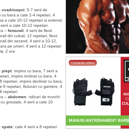
–
cvadricepsi
: 5-7 serii de
 cu bara a cate 2-4 repetari, 4
sa a cate 10-12 repetari si extensii
 serii a cate 10-12 repetari.
za –
femurali
: 4 serii de flexii
ali din culcat, 12 repetari, flexii
ali din sezand, 4 serii a 10-12,
ara pe umeri, 4 serii a 12 repetari
do
, 2 ore
Comanda online!
–
piept
: impins cu bara, 7 serii a
etari, impins inclinat cu bara, 4
 8 repetari, impins declinat cu bara,
te 8 repetari, fluturari cu gantere, 4
 8 repetari.
RED
za –
abdomen
: ridicari de trunchi
C
 cu greutate, 4 serii a cate 10
CUL
MANUSI ANTRENAMENT BARB
–
spate
: cate 4 serii a 8 repetari