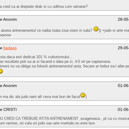
a cred ca ai dreptate drak si cu odihna cum ramane?
e Anonim
28-05
 aiurea antrenamentul ce naiba toata ziua stam in sala?
)) +judo si arte ma
oamne
de
badass
29-05
sta daca esti dedicat 101 % culturismului...
ar rezultate poti sa ai si facand o data pe zi, 4-5 ori pe saptamana.
imeni nu va obliga sa folositi antrenamentul asta, fiecare ar trebui sa-l aibe p
e Anonim
01-06
n ma dic ala judo nam alt ceva mai bun de facut
)
e CRISTI
01-06
U CRED CA TREBUIE ATITA ANTRENAMENT ,exagereaza , pt ca cu munca 
um ramine, ori sala ori judo sau arte martiale,nu este bun