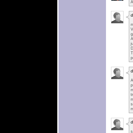
A
d
m
V
g
A
j
D
T
p
d
A
p
m
t
m
s
m
d
s