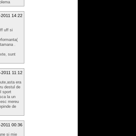
oblema
-2011 14:22
f uff si
rformanta(
ptamana .
xte, sunt
-2011 11:12
ute,asta era
ru destul de
l sport
sca la un
uiesc mereu
depinde de
-2011 00:36
une si mie