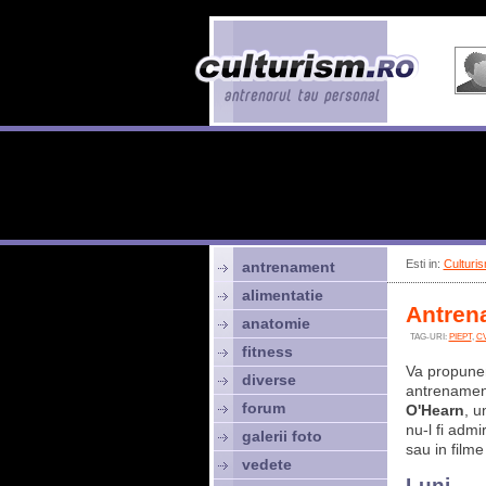
Esti in:
Culturis
antrenament
alimentatie
Antrena
anatomie
TAG-URI:
PIEPT
,
C
fitness
Va propune
diverse
antrenament
forum
O'Hearn
, u
nu-l fi admi
galerii foto
sau in film
vedete
Luni