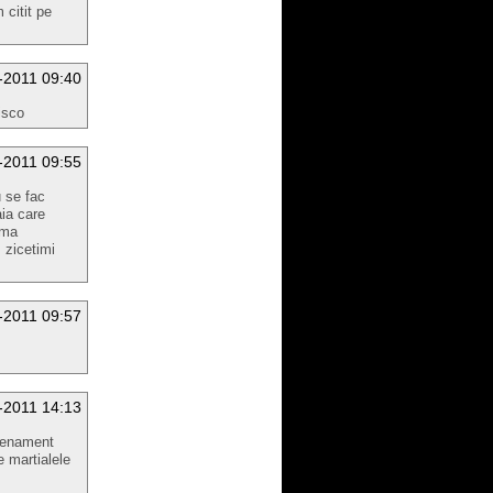
 citit pe
-2011 09:40
isco
-2011 09:55
u se fac
aia care
 ma
 zicetimi
-2011 09:57
-2011 14:13
trenament
e martialele