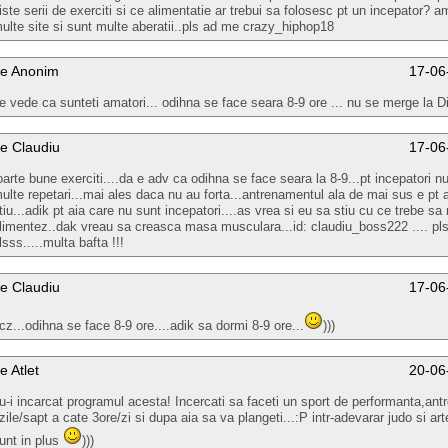
iste serii de exerciti si ce alimentatie ar trebui sa folosesc pt un incepator? am
ulte site si sunt multe aberatii..pls ad me crazy_hiphop18
e Anonim
17-06
e vede ca sunteti amatori... odihna se face seara 8-9 ore ... nu se merge la D
e Claudiu
17-06
oarte bune exerciti....da e adv ca odihna se face seara la 8-9...pt incepatori n
ulte repetari...mai ales daca nu au forta...antrenamentul ala de mai sus e pt 
tiu...adik pt aia care nu sunt incepatori....as vrea si eu sa stiu cu ce trebe sa
limentez..dak vreau sa creasca masa musculara...id: claudiu_boss222 .... pls
lsss.....multa bafta !!!
e Claudiu
17-06
cz...odihna se face 8-9 ore....adik sa dormi 8-9 ore...
)))
e Atlet
20-06
u-i incarcat programul acesta! Incercati sa faceti un sport de performanta,an
zile/sapt a cate 3ore/zi si dupa aia sa va plangeti...:P intr-adevarar judo si art
unt in plus
)))