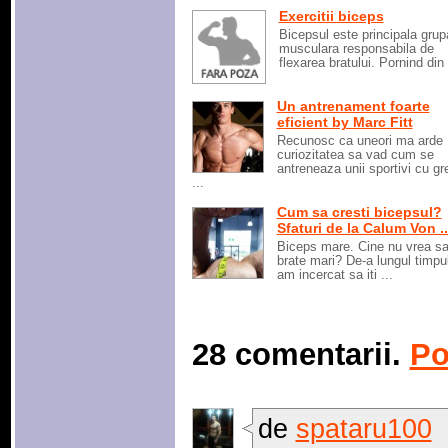
Exercitii biceps
Bicepsul este principala grup
musculara responsabila de
flexarea bratului. Pornind din 
Un antrenament foarte
eficient by Marc Fitt
Recunosc ca uneori ma arde
curiozitatea sa vad cum se
antreneaza unii sportivi cu gr
...
Cum sa cresti bicepsul?
Sfaturi de la Calum Von ..
Biceps mare. Cine nu vrea sa
brate mari? De-a lungul timpu
am incercat sa iti ...
28 comentarii.
Po
de
spataru100