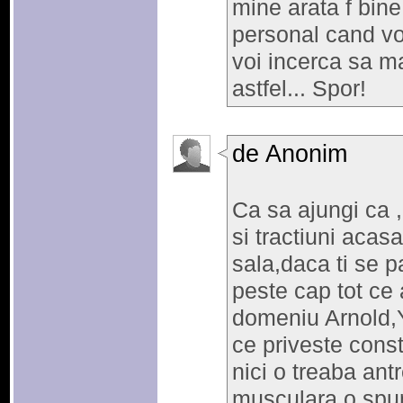
mine arata f bine
personal cand voi
voi incerca sa ma
astfel... Spor!
de Anonim
Ca sa ajungi ca ,,
si tractiuni acas
sala,daca ti se p
peste cap tot ce 
domeniu Arnold,
ce priveste cons
nici o treaba an
musculara o spun