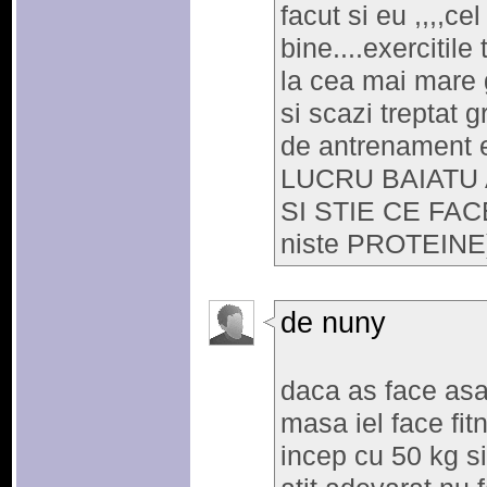
facut si eu ,,,,ce
bine....exercitile
la cea mai mare g
si scazi treptat 
de antrenament 
LUCRU BAIATU
SI STIE CE FACE..
niste PROTEINE)d
de nuny
daca as face asa
masa iel face fit
incep cu 50 kg s