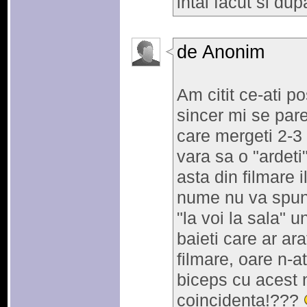
intai facut si dup
de Anonim
Am citit ce-ati po
sincer mi se pare
care mergeti 2-3 
vara sa o "ardeti"
asta din filmare 
nume nu va spun
"la voi la sala" 
baieti care ar ar
filmare, oare n-a
biceps cu acest 
coincidenta!???