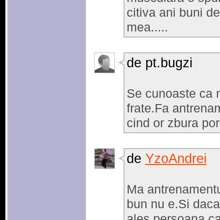
citiva ani buni d
mea.....
de pt.bugzi
Se cunoaste ca n-
frate.Fa antrenam
cind or zbura porc
de
YzoAndrei
Ma antrenamentu l
bun nu e.Si daca 
ales persoana ca