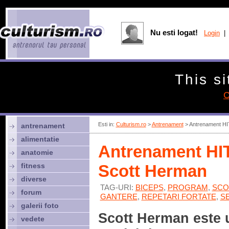
Nu esti logat!
Login
| 
This si
C
Esti in:
Culturism.ro
>
Antrenament
> Antrenament HI
antrenament
alimentatie
Antrenament HIT
anatomie
fitness
Scott Herman
diverse
TAG-URI:
BICEPS
,
PROGRAM
,
SCO
forum
GANTERE
,
REPETARI FORTATE
,
SE
galerii foto
Scott Herman este 
vedete