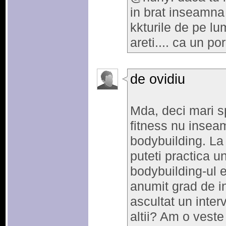
in brat inseamna 
kkturile de pe l
areti.... ca un po
de ovidiu
Mda, deci mari sp
fitness nu insea
bodybuilding. La
puteti practica u
bodybuilding-ul 
anumit grad de in
ascultat un inter
altii? Am o veste