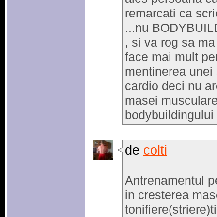
remarcati ca scr
...nu BODYBUILDI
, si va rog sa m
face mai mult pent
mentinerea unei s
cardio deci nu ar
masei musculare 
bodybuildingului 
de
colti
Antrenamentul pe 
in cresterea mas
tonifiere(striere