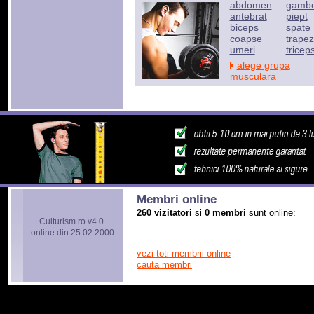
abdomen
gamb
antebrat
piept
biceps
spate
coapse
trapez
umeri
tricep
alege grupa
musculara
Membri online
260 vizitatori
si
0 membri
sunt online:
Culturism.ro v4.0.
online din 25.02.2000
vezi toti membrii online
cauta membri