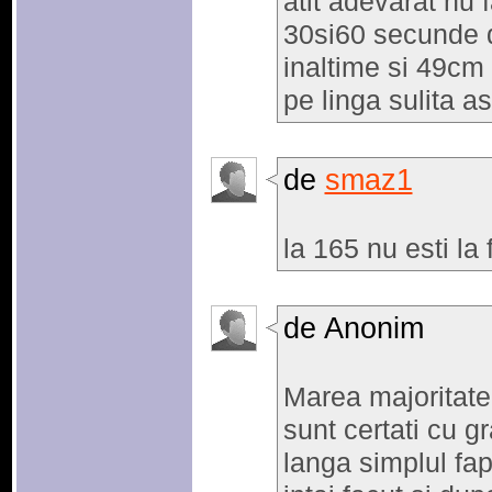
atit adevarat nu 
30si60 secunde 
inaltime si 49cm 
pe linga sulita as
de
smaz1
la 165 nu esti la
de Anonim
Marea majoritate 
sunt certati cu g
langa simplul fap