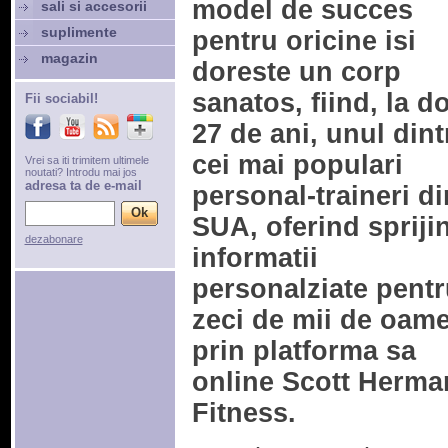
model de succes
sali si accesorii
suplimente
pentru oricine isi
magazin
doreste un corp
sanatos, fiind, la d
Fii sociabil!
27 de ani, unul dint
cei mai populari
Vrei sa iti trimitem ultimele
noutati? Introdu mai jos
adresa ta de e-mail
personal-traineri di
SUA, oferind sprijin
dezabonare
informatii
personalziate pentr
zeci de mii de oam
prin platforma sa
online Scott Herma
Fitness.