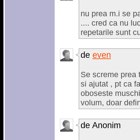
nu prea m.i se p
.... cred ca nu l
repetarile sunt cu
de
even
Se screme prea ta
si ajutat , pt ca
oboseste muschii 
volum, doar defin
de Anonim