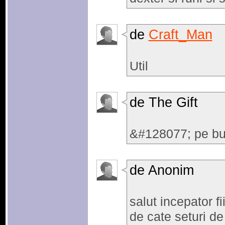
de
Craft_Man
Util
de The Gift
&#128077; pe bu
de Anonim
salut incepator f
de cate seturi de 