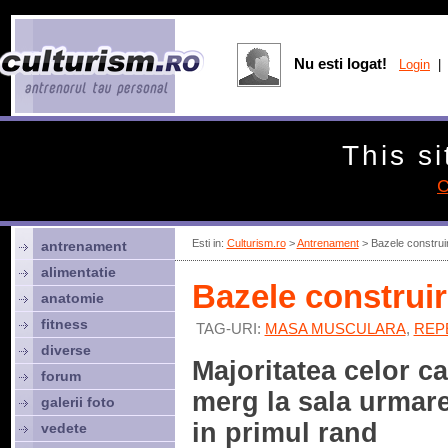
Nu esti logat!
Login
| 
This si
C
Esti in:
Culturism.ro
>
Antrenament
> Bazele construi
antrenament
alimentatie
Bazele construi
anatomie
fitness
TAG-URI:
MASA MUSCULARA
,
REP
diverse
Majoritatea celor ca
forum
merg la sala urmar
galerii foto
in primul rand
vedete