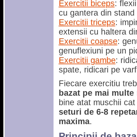
Exercitii biceps
: flex
cu gantera din stand
Exercitii triceps
: impi
extensii cu haltera di
Exercitii coapse
: gen
genuflexiuni pe un pi
Exercitii gambe
: ridi
spate, ridicari pe varf
Fiecare exercitiu tre
bazat pe mai multe 
bine atat muschii cat s
seturi de 6-8 repeta
maxima
.
Principii de baz