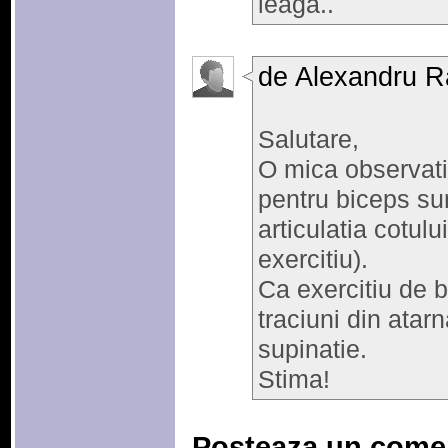
leaga..
de Alexandru R
Salutare,
O mica observatie
pentru biceps sun
articulatia cotulu
exercitiu).
Ca exercitiu de 
traciuni din atar
supinatie.
Stima!
Posteaza un come