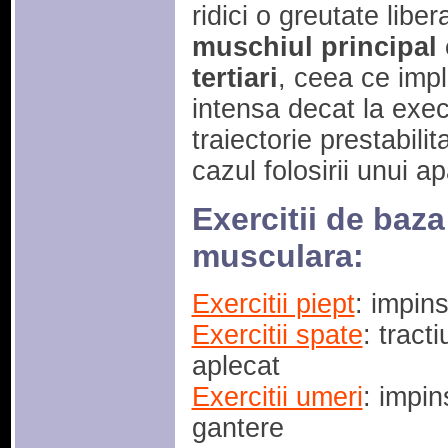
ridici o greutate libe
muschiul principal 
tertiari
, ceea ce impl
intensa decat la execu
traiectorie prestabili
cazul folosirii unui a
Exercitii de baz
musculara:
Exercitii piept
: impins
Exercitii spate
: tract
aplecat
Exercitii umeri
: impin
gantere