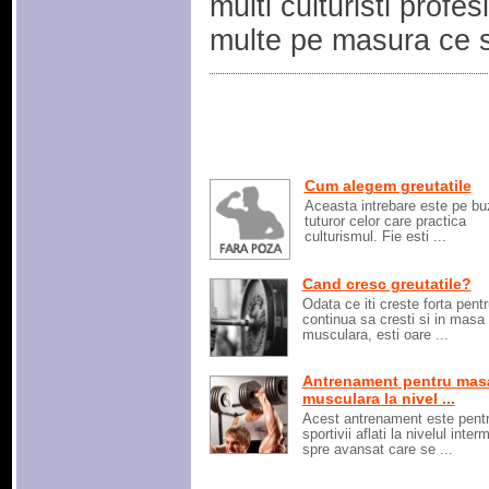
multi culturisti profe
multe pe masura ce s
Cum alegem greutatile
Aceasta intrebare este pe bu
tuturor celor care practica
culturismul. Fie esti ...
Cand cresc greutatile?
Odata ce iti creste forta pentr
continua sa cresti si in masa
musculara, esti oare ...
Antrenament pentru mas
musculara la nivel ...
Acest antrenament este pent
sportivii aflati la nivelul inter
spre avansat care se ...