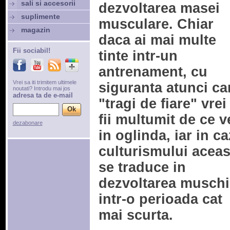
sali si accesorii
dezvoltarea masei
suplimente
musculare. Chiar
magazin
daca ai mai multe
Fii sociabil!
tinte intr-un
antrenament, cu
Vrei sa iti trimitem ultimele
siguranta atunci c
noutati? Introdu mai jos
adresa ta de e-mail
"tragi de fiare" vrei
fii multumit de ce v
dezabonare
in oglinda, iar in ca
culturismului aceas
se traduce in
dezvoltarea muschi
intr-o perioada cat
mai scurta.