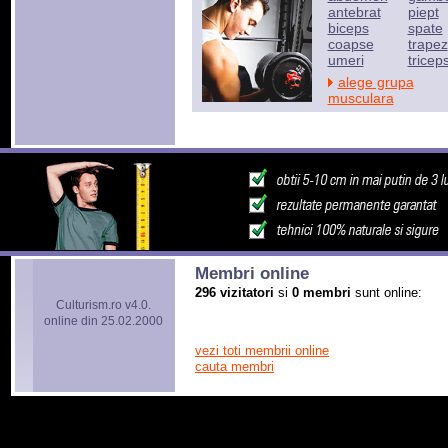
antebrat
piept
biceps
spate
coapse
trapez
umeri
tricep
alege grupa
musculara
Membri online
296 vizitatori
si
0 membri
sunt online:
Culturism.ro v4.0.
online din 25.02.2000
vezi toti membrii online
cauta membri