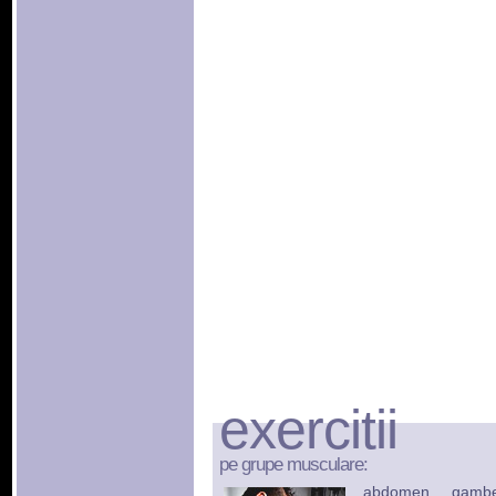
exercitii
pe grupe musculare:
abdomen
gamb