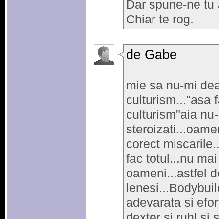
Dar spune-ne tu 
Chiar te rog.
de Gabe
mie sa nu-mi de
culturism..."asa f
culturism"aia nu-s
steroizati...oame
corect miscarile.
fac totul...nu ma
oameni...astfel de
lenesi...Bodybui
adevarata si efor
dexter si ruhl si 