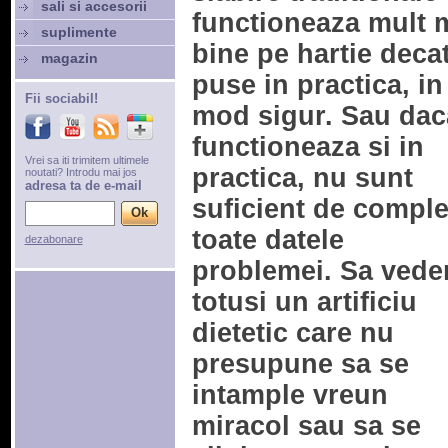
sali si accesorii
functioneaza mult 
suplimente
bine pe hartie deca
magazin
puse in practica, in
Fii sociabil!
mod sigur. Sau dac
functioneaza si in
Vrei sa iti trimitem ultimele
practica, nu sunt
noutati? Introdu mai jos
adresa ta de e-mail
suficient de comple
toate datele
dezabonare
problemei. Sa ved
totusi un artificiu
dietetic care nu
presupune sa se
intample vreun
miracol sau sa se