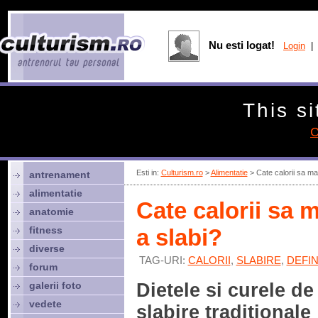
Nu esti logat!
Login
| 
This si
C
Esti in:
Culturism.ro
>
Alimentatie
> Cate calorii sa man
antrenament
alimentatie
Cate calorii sa m
anatomie
fitness
a slabi?
diverse
TAG-URI:
CALORII
,
SLABIRE
,
DEFIN
forum
galerii foto
Dietele si curele de
vedete
slabire traditionale