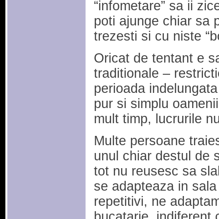
“infometare” sa ii zic
poti ajunge chiar sa p
trezesti si cu niste “
Oricat de tentant e 
traditionale – restrict
perioada indelungata 
pur si simplu oamenii 
mult timp, lucrurile n
Multe persoane traie
unul chiar destul de 
tot nu reusesc sa sla
se adapteaza in sala 
repetitivi, ne adaptam 
bucatarie, indiferent