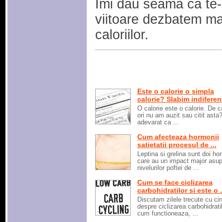
Imi dau seama ca te-a
viitoare dezbatem mai
caloriilor.
Este o calorie o simpla
calorie? Slabim indiferent
O calorie este o calorie. De c
ori nu am auzit sau citit asta?
adevarat ca ...
Cum afecteaza hormonii
satietatii procesul de ...
Leptina si grelina sunt doi ho
care au un impact major asup
nivelurilor poftei de ...
Cum se face ciclizarea
carbohidratilor si este o .
Discutam zilele trecute cu ci
despre ciclizarea carbohidratil
cum functioneaza, ...