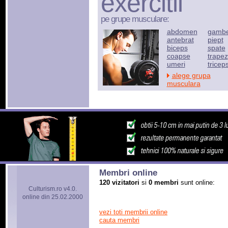
exercitii
pe grupe musculare:
abdomen
gamb
antebrat
piept
biceps
spate
coapse
trapez
umeri
tricep
alege grupa
musculara
Membri online
120 vizitatori
si
0 membri
sunt online:
Culturism.ro v4.0.
online din 25.02.2000
vezi toti membrii online
cauta membri