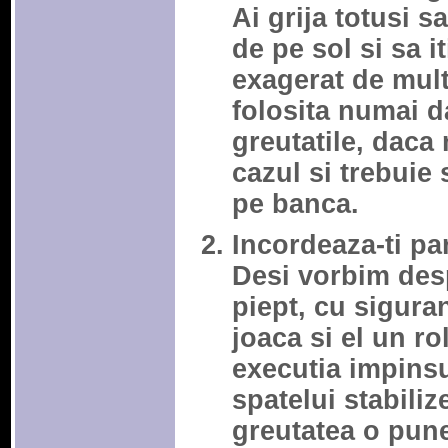
Ai grija totusi sa
de pe sol si sa it
exagerat de mult
folosita numai da
greutatile, daca 
cazul si trebuie 
pe banca.
Incordeaza-ti pa
Desi vorbim desp
piept, cu sigura
joaca si el un r
executia impinsu
spatelui stabiliz
greutatea o pune