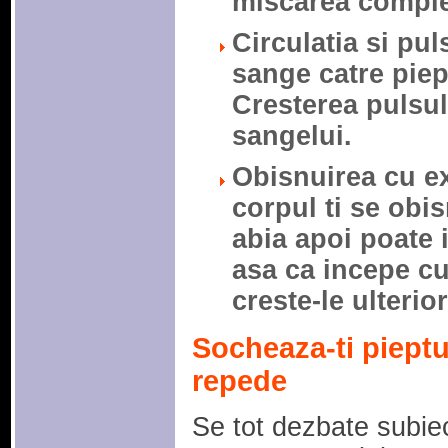
miscarea comple
Circulatia si pul
sange catre piep
Cresterea pulsu
sangelui.
Obisnuirea cu ex
corpul ti se obi
abia apoi poate 
asa ca incepe cu
creste-le ulterior
Socheaza-ti pieptu
repede
Se tot dezbate subiec