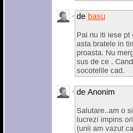
de
basu
Pai nu iti iese pt
asta bratele in t
proasta. Nu merg
sus de ce . Cand
socotelile cad.
de Anonim
Salutare..am o si
lucrezi impins ori
(unii am vazut c