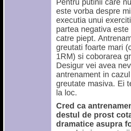
Pentru putinii care n
este vorba despre mi
executia unui exercit
partea negativa este 
catre piept. Antrenam
greutati foarte mari 
1RM) si coborarea gre
Desigur vei avea nevo
antrenament in cazul 
greutate masiva. Ei t
la loc.
Cred ca antrenamen
destul de prost cota
dramatice asupra f