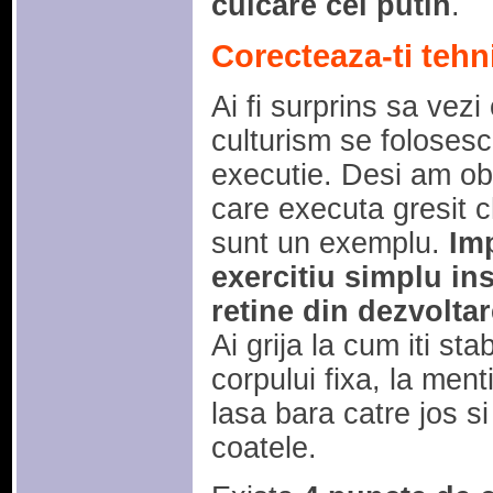
culcare cel putin
.
Corecteaza-ti tehn
Ai fi surprins sa vezi
culturism se folosesc
executie. Desi am obs
care executa gresit ch
sunt un exemplu.
Imp
exercitiu simplu ins
retine din dezvoltar
Ai grija la cum iti sta
corpului fixa, la ment
lasa bara catre jos s
coatele.