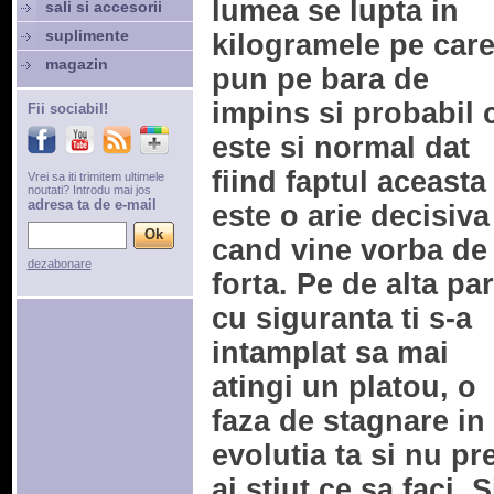
lumea se lupta in
sali si accesorii
suplimente
kilogramele pe care
magazin
pun pe bara de
impins si probabil 
Fii sociabil!
este si normal dat
fiind faptul aceasta
Vrei sa iti trimitem ultimele
noutati? Introdu mai jos
adresa ta de e-mail
este o arie decisiva
cand vine vorba de
dezabonare
forta. Pe de alta par
cu siguranta ti s-a
intamplat sa mai
atingi un platou, o
faza de stagnare in
evolutia ta si nu pr
ai stiut ce sa faci. S