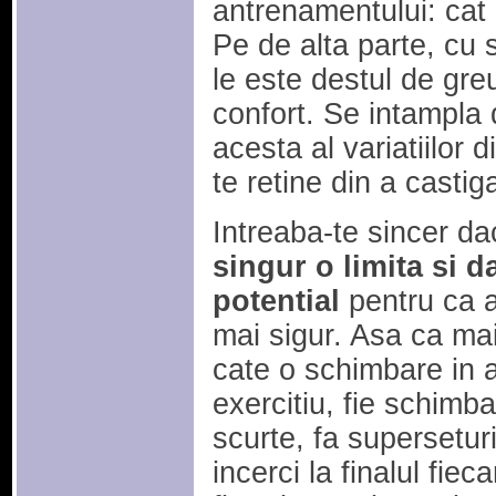
antrenamentului: cat
Pe de alta parte, cu 
le este destul de gre
confort. Se intampla d
acesta al variatiilor
te retine din a castig
Intreaba-te sincer d
singur o limita si d
potential
pentru ca ai
mai sigur. Asa ca ma
cate o schimbare in a
exercitiu, fie schimb
scurte, fa superseturi
incerci la finalul fie