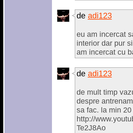
de
adi123
eu am incercat sa
interior dar pur 
am incercat cu b
de
adi123
de mult timp va
despre antrename
sa fac. la min 20 
http://www.yout
Te2J8Ao