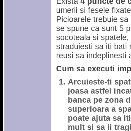
Exista
4 puncte de 
umerii si fesele fixa
Picioarele trebuie sa 
se spune ca sunt 5 p
socoteala si spatele,
straduiesti sa iti bat
reusi sa indeplinesti 
Cum sa executi impi
Arcuieste-ti spa
joasa astfel inca
banca pe zona di
superioara a spa
poate ajuta sa i
mult si sa ii trag