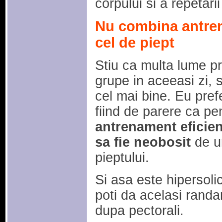
corpului si a repetar
Nu combina antren
cel de piept
Stiu ca multa lume p
grupe in aceeasi zi, 
cel mai bine. Eu pref
fiind de parere ca pe
antrenament eficient
sa fie neobosit
de un
pieptului.
Si asa este hipersoli
poti da acelasi randa
dupa pectorali.