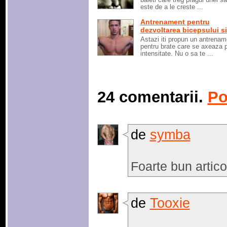
este de a le creste ...
Antrenament pentru
dezvoltarea bicepsului si 
Astazi iti propun un antrenam
pentru brate care se axeaza 
intensitate. Nu o sa te ...
24 comentarii.
Po
de
symba
Foarte bun artico
de
Tooxie