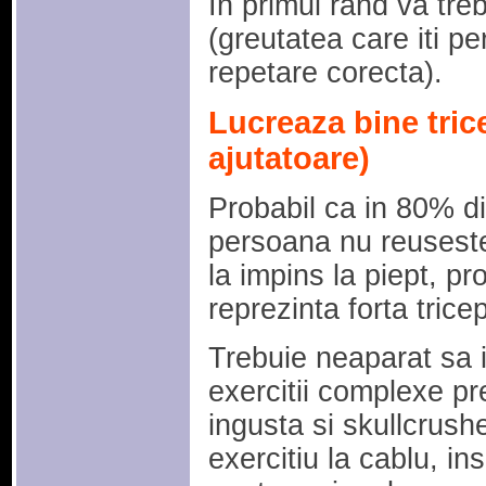
In primul rand va tre
(greutatea care iti pe
repetare corecta).
Lucreaza bine tric
ajutatoare)
Probabil ca in 80% di
persoana nu reuseste 
la impins la piept, pr
reprezinta forta tricep
Trebuie neaparat sa it
exercitii complexe p
ingusta si skullcrushe
exercitiu la cablu, ins