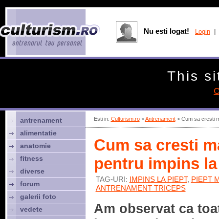
Nu esti logat!
Login
| 
This si
C
Esti in:
Culturism.ro
>
Antrenament
> Cum sa cresti ma
antrenament
alimentatie
Cum sa cresti m
anatomie
fitness
pentru impins la
diverse
TAG-URI:
IMPINS LA PIEPT
,
PIEPT 
forum
ANTRENAMENT TRICEPS
galerii foto
Am observat ca toa
vedete