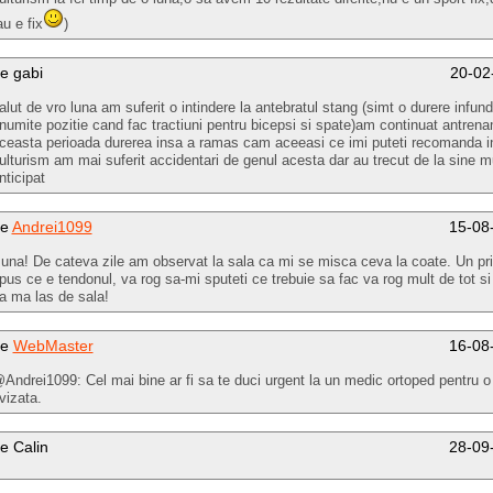
au e fix
)
e gabi
20-02
alut de vro luna am suferit o intindere la antebratul stang (simt o durere infund
numite pozitie cand fac tractiuni pentru bicepsi si spate)am continuat antrena
ceasta perioada durerea insa a ramas cam aceeasi ce imi puteti recomanda in
ulturism am mai suferit accidentari de genul acesta dar au trecut de la sine 
nticipat
de
Andrei1099
15-08
una! De cateva zile am observat la sala ca mi se misca ceva la coate. Un pr
pus ce e tendonul, va rog sa-mi sputeti ce trebuie sa fac va rog mult de tot si
a ma las de sala!
de
WebMaster
16-08
Andrei1099: Cel mai bine ar fi sa te duci urgent la un medic ortoped pentru o
vizata.
e Calin
28-09