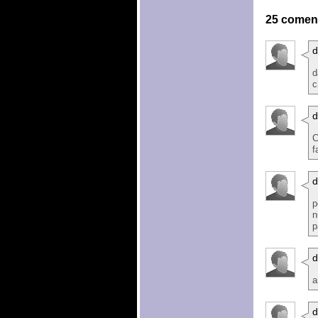
25 coment
d
d
c
d
C
f
d
p
n
p
d
a
d