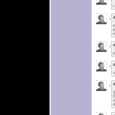
c
p
p
m
p
d
s
d
D
m
d