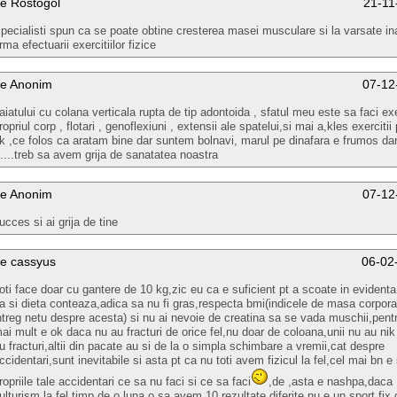
e Rostogol
21-11
pecialisti spun ca se poate obtine cresterea masei musculare si la varsate ina
rma efectuarii exercitiilor fizice
e Anonim
07-12
aiatului cu colana verticala rupta de tip adontoida , sfatul meu este sa faci exe
ropriul corp , flotari , genoflexiuni , extensii ale spatelui,si mai a,kles exerciti
k ,ce folos ca aratam bine dar suntem bolnavi, marul pe dinafara e frumos dar 
.....treb sa avem grija de sanatatea noastra
e Anonim
07-12
ucces si ai grija de tine
e cassyus
06-02
oti face doar cu gantere de 10 kg,zic eu ca e suficient pt a scoate in evident
a si dieta conteaza,adica sa nu fi gras,respecta bmi(indicele de masa corporal
ntreg netu despre acesta) si nu ai nevoie de creatina sa se vada muschii,pentr
ai mult e ok daca nu au fracturi de orice fel,nu doar de coloana,unii nu au nik
u fracturi,altii din pacate au si de la o simpla schimbare a vremii,cat despre
ccidentari,sunt inevitabile si asta pt ca nu toti avem fizicul la fel,cel mai bn e 
ropriile tale accidentari ce sa nu faci si ce sa faci
,de ,asta e nashpa,daca 
ulturism la fel timp de o luna,o sa avem 10 rezultate diferite,nu e un sport fix,