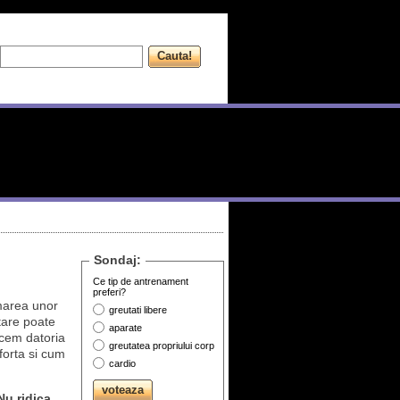
Sondaj:
Ce tip de antrenament
preferi?
marea unor
greutati libere
ntare poate
aparate
acem datoria
greutatea propriului corp
forta si cum
cardio
Nu ridica