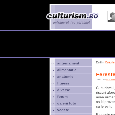
Esti in:
Culturis
antrenament
alimentatie
Fereste
anatomie
TAG-URI:
ACCIDEN
fitness
Culturismul
diverse
riscuri afer
forum
avea urmari
sa iti preze
galerii foto
sa le eviti.
vedete
E nevoie sa