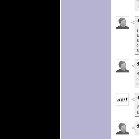
t
d
s
a
a
c
a
B
s
s
@
a
d