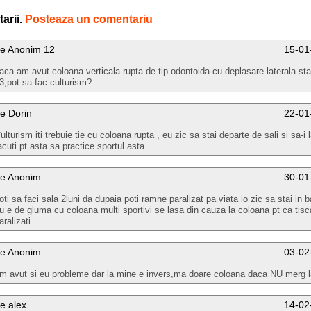
arii.
Posteaza un comentariu
e Anonim 12
15-01
aca am avut coloana verticala rupta de tip odontoida cu deplasare laterala sta
3,pot sa fac culturism?
e Dorin
22-01
ulturism iti trebuie tie cu coloana rupta , eu zic sa stai departe de sali si sa-i l
acuti pt asta sa practice sportul asta.
e Anonim
30-01
oti sa faci sala 2luni da dupaia poti ramne paralizat pa viata io zic sa stai in 
u e de gluma cu coloana multi sportivi se lasa din cauza la coloana pt ca tis
aralizati
e Anonim
03-02
m avut si eu probleme dar la mine e invers,ma doare coloana daca NU merg l
e alex
14-02