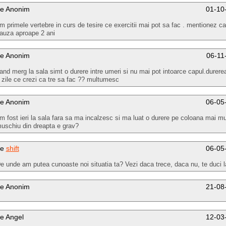
e Anonim
01-10
m primele vertebre in curs de tesire ce exercitii mai pot sa fac . mentionez c
auza aproape 2 ani
e Anonim
06-11
and merg la sala simt o durere intre umeri si nu mai pot intoarce capul.durerea 
 zile ce crezi ca tre sa fac ?? multumesc
e Anonim
06-05
m fost ieri la sala fara sa ma incalzesc si ma luat o durere pe coloana mai mu
uschiu din dreapta e grav?
de
shift
06-05
e unde am putea cunoaste noi situatia ta? Vezi daca trece, daca nu, te duci l
e Anonim
21-08
e Angel
12-03