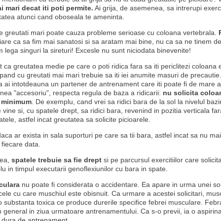
i mari decat iti poti permite.
Ai grija, de asemenea, sa intrerupi exerci
tatea atunci cand oboseala te ameninta.
e greutati mari poate cauza probleme serioase cu coloana vertebrala.
iare ca sa fim mai sanatosi si sa aratam mai bine, nu ca sa ne tinem de 
lega singuri la sireturi! Excesle nu sunt niciodata binevenite!
t ca greutatea medie pe care o poti ridica fara sa iti periclitezi coloana
epand cu greutati mai mari trebuie sa iti iei anumite masuri de precautie
a ai intotdeauna un partener de antrenament care iti poate fi de mare aju
ea "accesoriu", respecta regula de baza a ridicarii:
nu solicita coloa
la minimum
. De exemplu, cand vrei sa ridici bara de la sol la nivelul bazi
e vine si, cu spatele drept, sa ridici bara, revenind in pozitia verticala fa
atele, astfel incat greutatea sa solicite picioarele.
daca ar exista in sala suporturi pe care sa tii bara, astfel incat sa nu mai 
 fiecare data.
ea,
spatele trebuie sa fie drept
si pe parcursul exercitiilor care solici
 in timpul executarii genoflexiunilor cu bara in spate.
culara
nu poate fi considerata o accidentare. Ea apare in urma unei soli
cele cu care muschiul este obisnuit. Ca urmare a acestei solicitari, mus
 o substanta toxica ce produce durerile specifice febrei musculare. Febr
n general in ziua urmatoare antrenamentului. Ca s-o previi, ia o aspirin
 dura de antrenament.