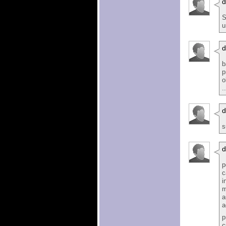
d
S
u
d
b
p
o
.
d
s
d
p
c
i
m
a
a
p
c