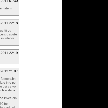
-2011 01:30
intate in
-2011 22:18
rcitii cu
i pentru spate
in interior
-2011 22:19
-2012 21:07
a formele,bn
a,e info pe
u cei ce vor
 chiar daca
sa inveti din
10 fac
doar adn-ul