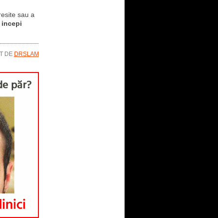
resite sau a
a
incepi
T DE
DRSLAM