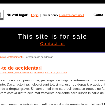
Nu esti logat!
Cauta
Login
| Nu ai cont?
Creeaza cont nou!
This site is for sale
Contact us
m.ro
>
Antrenament
> Fereste-te de accidentari
-te de accidentari
TARI
,
GREUTATI
,
FEBRA MUSCULARA
,
INTINDERI
,
ACID LACTIC
,
INCALZIRE
, ca orice sport, presupune, pe langa ore lungi de antrenament, si asu
ente. Daca factorii psihologici sunt totusi mai usor de depasit, o accide
 de-a dreptul grave. Si, cum e mai bine sa previi decat sa tratezi, ne f
ntam cateva dintre cele mai frecvente accidente care survin in salile de 
 mentionam ca terbuie sa ai grija sa nu iti cada greutatile pe picioare?