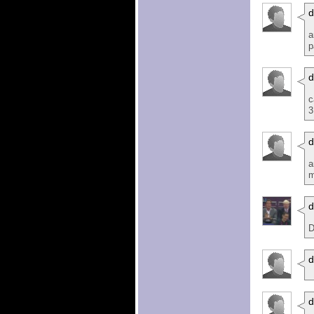
d
a
p
d
c
3
d
a
m
D
d
d