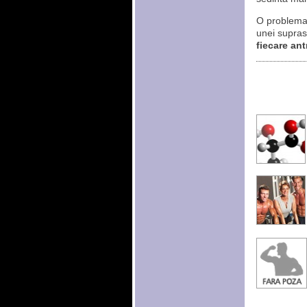
O problema
unei supraso
fiecare ant