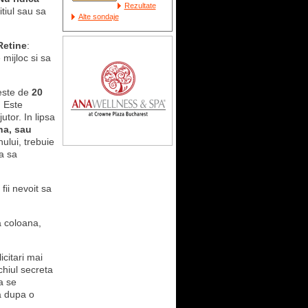
Rezultate
tiul sau sa
Alte sondaje
Retine
:
mijloc si sa
 este de
20
. Este
tor. In lipsa
na, sau
nului, trebuie
ra sa
fii nevoit sa
ta coloana,
citari mai
chiul secreta
a se
a dupa o