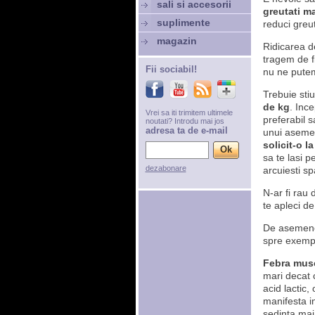
sali si accesorii
greutati ma
suplimente
reduci greu
magazin
Ridicarea d
tragem de f
Fii sociabil!
nu ne putem 
Trebuie stiu
de kg
. Inc
Vrei sa iti trimitem ultimele
preferabil s
noutati? Introdu mai jos
adresa ta de e-mail
unui asemen
solicit-o 
sa te lasi p
dezabonare
arcuiesti sp
N-ar fi rau 
te apleci de
De asemen
spre exemplu
Febra mus
mari decat 
acid lactic,
manifesta i
sedinta mai