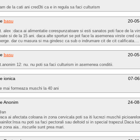
am de la cati ani cred3ti ca e in regula sa faci culturism
de
basu
20-05
t. alex :daca ai alimentatie corespunzatoare si esti sanatos poti face de la vir
oate si de la 15 ani. daca alte sporturi se pot face la asemenea virste cred ca
erge. dar cu masura si ma gindesc ca sub o indrumare cit de cit calificata....
de
basu
20-05
t.anonim 12: nu. nu poti sa faci culturism in asemenea conditii.
e ionica
07-06
e mai formeaza muschi la 40 ani
e Anonim
24-08
@an
aca ai afectata coloana in zona cervicala poti sa iti lucrezi muschii picioarelor
ainilor.Insa nu poti sa faci pectorali sau deltoid si in special trapezul.Daca lu
e zona aia...riscurile sunt prea mari.