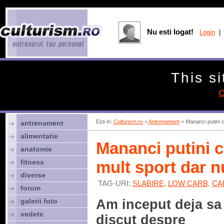
Nu esti logat!
Login
| 
This si
C
Esti in:
Culturism.ro
>
Antrenament
> Mananci putini ca
antrenament
alimentatie
Mananci putini ca
anatomie
fitness
mult sport dar n
diverse
TAG-URI:
SLABIRE
,
LOW CARB
,
CA
forum
galerii foto
Am inceput deja sa
vedete
discut despre