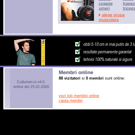
coapse
trapez
umeri
tricep
alege grupa
musculara
Membri online
88 vizitatori
si
0 membri
sunt online:
Culturism.ro v4.0.
online din 25.02.2000
vezi toti membrii online
cauta membri