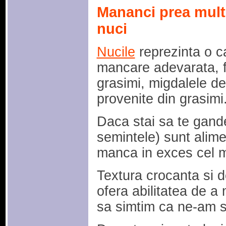
Mananci prea mult
nuci
Nucile
reprezinta o c
mancare adevarata, fa
grasimi, migdalele d
provenite din grasimi
Daca stai sa te gande
semintele) sunt alim
manca in exces cel m
Textura crocanta si d
ofera abilitatea de a 
sa simtim ca ne-am s