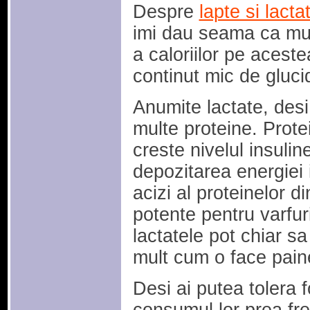
Despre
lapte si lacta
imi dau seama ca mul
a caloriilor pe acest
continut mic de gluc
Anumite lactate, desi
multe proteine. Protei
creste nivelul insuli
depozitarea energiei 
acizi al proteinelor di
potente pentru varfur
lactatele pot chiar s
mult cum o face pain
Desi ai putea tolera f