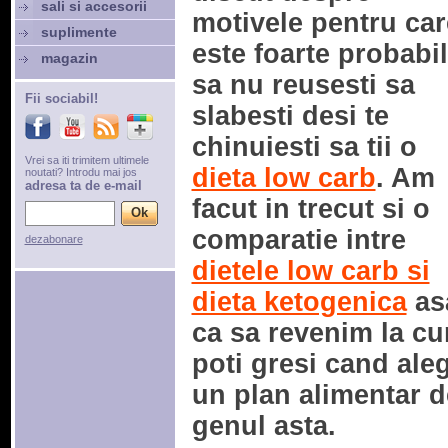
sali si accesorii
motivele pentru car
suplimente
este foarte probabil
magazin
sa nu reusesti sa
Fii sociabil!
slabesti desi te
chinuiesti sa tii o
Vrei sa iti trimitem ultimele
dieta low carb
. Am
noutati? Introdu mai jos
adresa ta de e-mail
facut in trecut si o
comparatie intre
dezabonare
dietele low carb si
dieta ketogenica
as
ca sa revenim la c
poti gresi cand aleg
un plan alimentar d
genul asta.