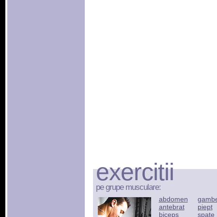
exercitii
pe grupe musculare:
abdomen
gamb
antebrat
piept
biceps
spate