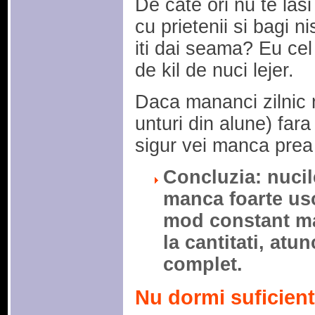
De cate ori nu te las
cu prietenii si bagi n
iti dai seama? Eu ce
de kil de nuci lejer.
Daca mananci zilnic n
unturi din alune) fara
sigur vei manca prea 
Concluzia: nucile
manca foarte uso
mod constant man
la cantitati, atun
complet.
Nu dormi suficient