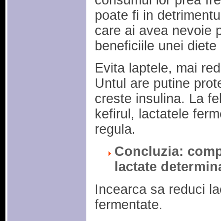
consumul lor prea fre
poate fi in detriment
care ai avea nevoie 
beneficiile unei diete
Evita laptele, mai re
Untul are putine prote
creste insulina. La f
kefirul, lactatele fer
regula.
Concluzia: compo
lactate determina
Incearca sa reduci la
fermentate.