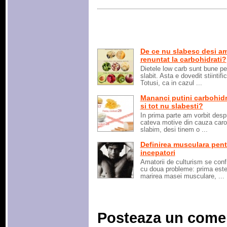
De ce nu slabesc desi a
renuntat la carbohidrati?
Dietele low carb sunt bune pe
slabit. Asta e dovedit stiintific
Totusi, ca in cazul ...
Mananci putini carbohidr
si tot nu slabesti?
In prima parte am vorbit desp
cateva motive din cauza caro
slabim, desi tinem o ...
Definirea musculara pent
incepatori
Amatorii de culturism se conf
cu doua probleme: prima est
marirea masei musculare, ...
Posteaza un come