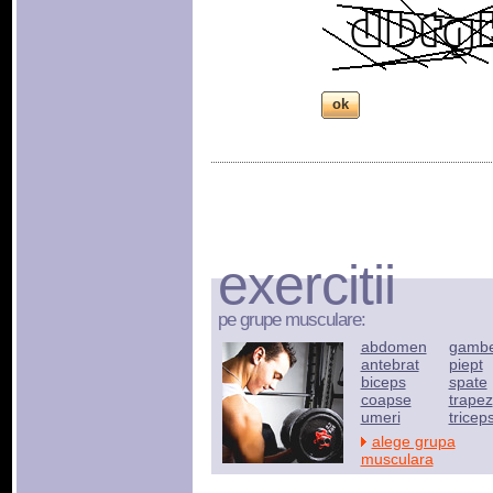
exercitii
pe grupe musculare:
abdomen
gamb
antebrat
piept
biceps
spate
coapse
trapez
umeri
tricep
alege grupa
musculara