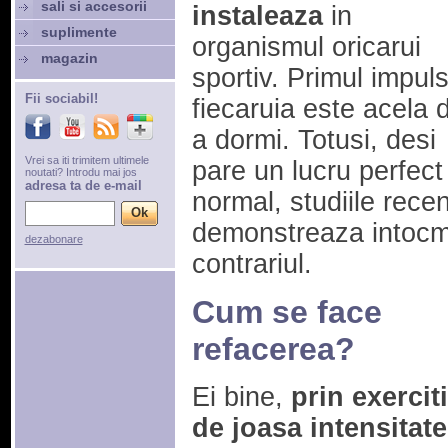
sali si accesorii
instaleaza
in
suplimente
organismul oricarui
magazin
sportiv. Primul impuls
Fii sociabil!
fiecaruia este acela 
a dormi. Totusi, desi
Vrei sa iti trimitem ultimele
pare un lucru perfect
noutati? Introdu mai jos
adresa ta de e-mail
normal, studiile rece
demonstreaza intocm
dezabonare
contrariul.
Cum se face
refacerea?
Ei bine,
prin exerciti
de joasa intensitate