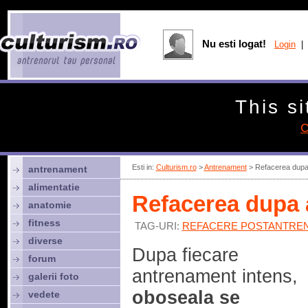
Nu esti logat!
Login
| 
This si
C
Esti in:
Culturism.ro
>
Antrenament
> Refacerea dupa
antrenament
alimentatie
Refacerea dupa
anatomie
fitness
TAG-URI:
REFACERE POSTANTRE
diverse
Dupa fiecare
forum
antrenament intens,
galerii foto
oboseala se
vedete