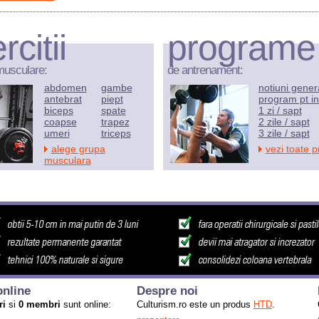
rcitii
programe
musculare:
de antrenament:
abdomen
gambe
notiuni gener
antebrat
piept
program pt in
biceps
spate
1 zi / sapt
coapse
trapez
2 zile / sapt
umeri
triceps
3 zile / sapt
alege grupa
vezi toate 
musculara
nline
Despre noi
ri
si
0 membri
sunt online:
Culturism.ro este un produs
HTD
.