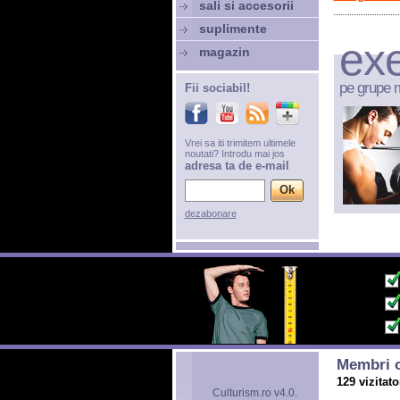
sali si accesorii
suplimente
exe
magazin
pe grupe 
Fii sociabil!
Vrei sa iti trimitem ultimele
noutati? Introdu mai jos
adresa ta de e-mail
dezabonare
Membri o
129 vizitato
Culturism.ro v4.0.