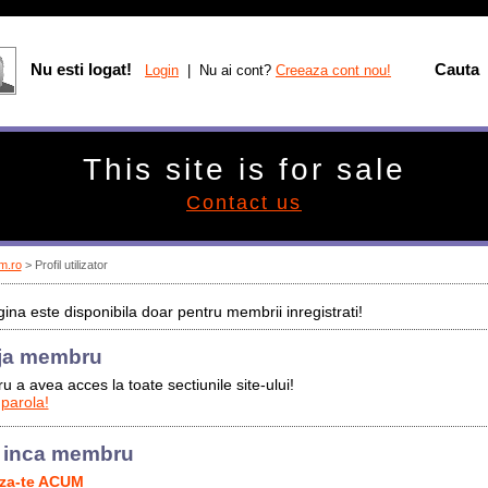
Nu esti logat!
Cauta
Login
| Nu ai cont?
Creeaza cont nou!
This site is for sale
Contact us
m.ro
> Profil utilizator
ina este disponibila doar pentru membrii inregistrati!
ja membru
u a avea acces la toate sectiunile site-ului!
 parola!
 inca membru
aza-te ACUM