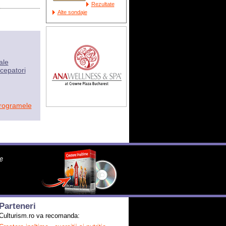
Rezultate
Alte sondaje
ale
cepatori
programele
Parteneri
Culturism.ro va recomanda: