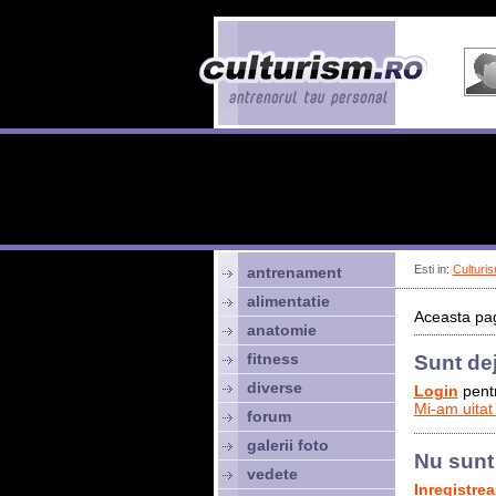
Esti in:
Culturis
antrenament
alimentatie
Aceasta pag
anatomie
fitness
Sunt de
diverse
Login
pentr
Mi-am uitat
forum
galerii foto
Nu sunt
vedete
Inregistre