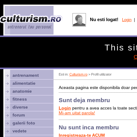
Nu esti logat!
Login
| 
This si
C
Esti in:
Culturism.ro
> Profil utilizator
antrenament
alimentatie
Aceasta pagina este disponibila doar pen
anatomie
fitness
Sunt deja membru
diverse
Login
pentru a avea acces la toate sectiu
Mi-am uitat parola!
forum
galerii foto
Nu sunt inca membru
vedete
Inregistreaza-te ACUM