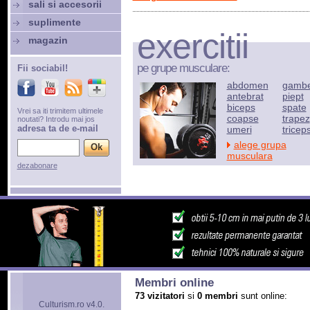
sali si accesorii
suplimente
exercitii
magazin
pe grupe musculare:
Fii sociabil!
abdomen
gamb
antebrat
piept
biceps
spate
Vrei sa iti trimitem ultimele
coapse
trapez
noutati? Introdu mai jos
adresa ta de e-mail
umeri
tricep
alege grupa
musculara
dezabonare
Membri online
73 vizitatori
si
0 membri
sunt online:
Culturism.ro v4.0.