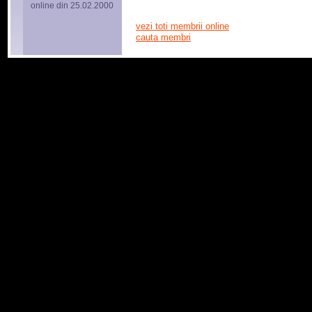
online din 25.02.2000
vezi toti membrii online
cauta membri