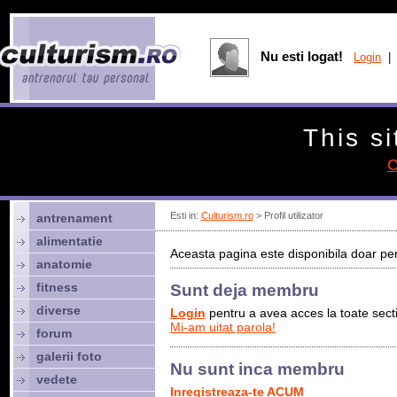
Nu esti logat!
Login
| 
This si
C
Esti in:
Culturism.ro
> Profil utilizator
antrenament
alimentatie
Aceasta pagina este disponibila doar pen
anatomie
fitness
Sunt deja membru
diverse
Login
pentru a avea acces la toate sectiu
Mi-am uitat parola!
forum
galerii foto
Nu sunt inca membru
vedete
Inregistreaza-te ACUM