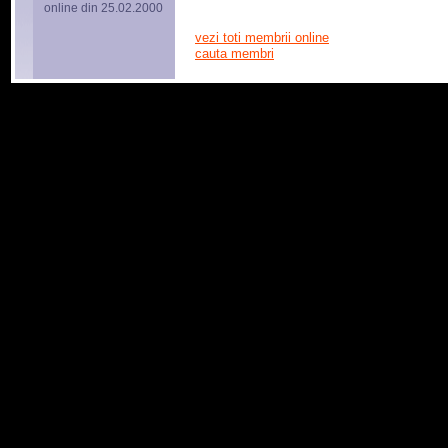
online din 25.02.2000
vezi toti membrii online
cauta membri