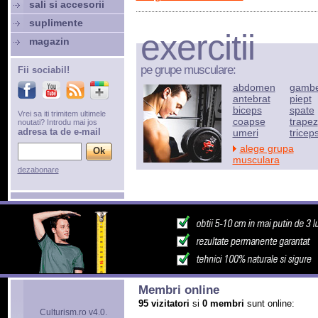
sali si accesorii
suplimente
exercitii
magazin
pe grupe musculare:
Fii sociabil!
abdomen
gamb
antebrat
piept
biceps
spate
Vrei sa iti trimitem ultimele
coapse
trapez
noutati? Introdu mai jos
adresa ta de e-mail
umeri
tricep
alege grupa
musculara
dezabonare
Membri online
95 vizitatori
si
0 membri
sunt online:
Culturism.ro v4.0.