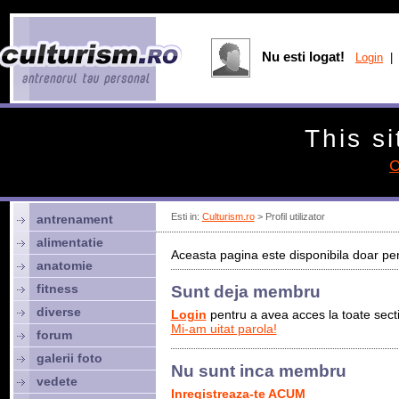
Nu esti logat!
Login
| 
This si
C
Esti in:
Culturism.ro
> Profil utilizator
antrenament
alimentatie
Aceasta pagina este disponibila doar pen
anatomie
fitness
Sunt deja membru
diverse
Login
pentru a avea acces la toate sectiu
Mi-am uitat parola!
forum
galerii foto
Nu sunt inca membru
vedete
Inregistreaza-te ACUM