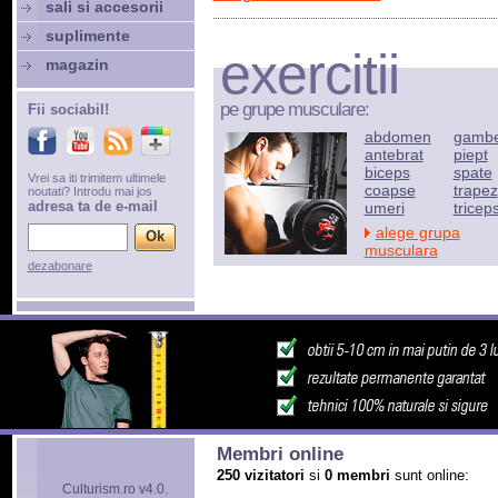
sali si accesorii
suplimente
exercitii
magazin
pe grupe musculare:
Fii sociabil!
abdomen
gamb
antebrat
piept
biceps
spate
Vrei sa iti trimitem ultimele
coapse
trapez
noutati? Introdu mai jos
adresa ta de e-mail
umeri
tricep
alege grupa
musculara
dezabonare
Membri online
250 vizitatori
si
0 membri
sunt online:
Culturism.ro v4.0.