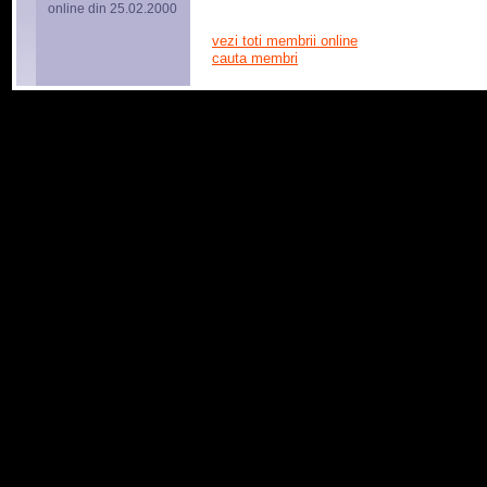
online din 25.02.2000
vezi toti membrii online
cauta membri