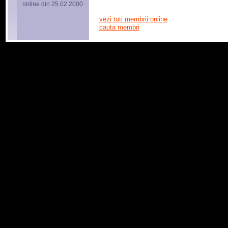
online din 25.02.2000
vezi toti membrii online
cauta membri