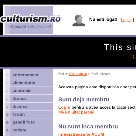
Nu esti logat!
Login
| 
This si
C
Esti in:
Culturism.ro
> Profil utilizator
antrenament
alimentatie
Aceasta pagina este disponibila doar pen
anatomie
fitness
Sunt deja membru
diverse
Login
pentru a avea acces la toate sectiu
Mi-am uitat parola!
forum
galerii foto
Nu sunt inca membru
vedete
Inregistreaza-te ACUM