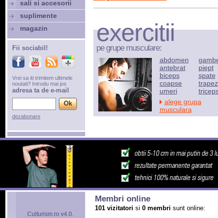
sali si accesorii
suplimente
exercitii
magazin
pe grupe musculare:
Fii sociabil!
abdomen
gamb
antebrat
piept
biceps
spate
Vrei sa iti trimitem ultimele
coapse
trapez
noutati? Introdu mai jos
adresa ta de e-mail
umeri
tricep
alege grupa
musculara
dezabonare
Membri online
101 vizitatori
si
0 membri
sunt online:
Culturism.ro v4.0.