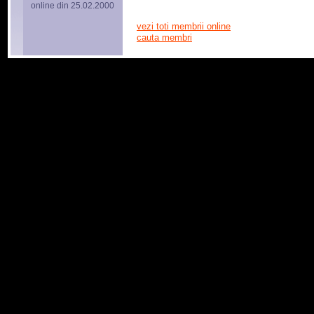
online din 25.02.2000
vezi toti membrii online
cauta membri