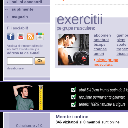
sali si accesorii
suplimente
exercitii
magazin
pe grupe musculare:
Fii sociabil!
abdomen
gamb
antebrat
piept
biceps
spate
Vrei sa iti trimitem ultimele
coapse
trapez
noutati? Introdu mai jos
adresa ta de e-mail
umeri
tricep
alege grupa
musculara
dezabonare
Membri online
346 vizitatori
si
0 membri
sunt online:
Culturism.ro v4.0.