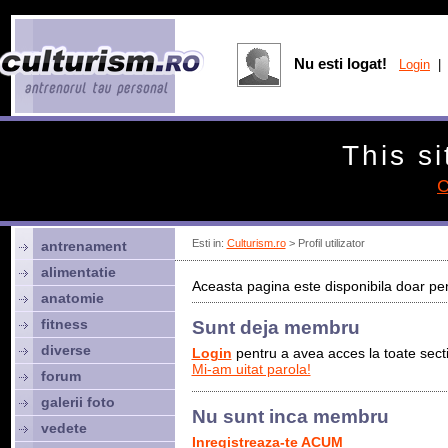
Nu esti logat!
Login
| 
This si
C
Esti in:
Culturism.ro
> Profil utilizator
antrenament
alimentatie
Aceasta pagina este disponibila doar pen
anatomie
fitness
Sunt deja membru
diverse
Login
pentru a avea acces la toate sectiu
Mi-am uitat parola!
forum
galerii foto
Nu sunt inca membru
vedete
Inregistreaza-te ACUM