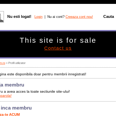
Nu esti logat!
Cauta
Login
| Nu ai cont?
Creeaza cont nou!
This site is for sale
Contact us
m.ro
> Profil utilizator
ina este disponibila doar pentru membrii inregistrati!
ja membru
u a avea acces la toate sectiunile site-ului!
 parola!
 inca membru
aza-te ACUM