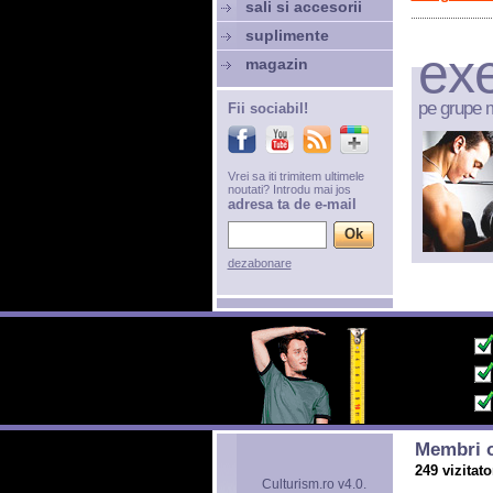
sali si accesorii
suplimente
exe
magazin
pe grupe 
Fii sociabil!
Vrei sa iti trimitem ultimele
noutati? Introdu mai jos
adresa ta de e-mail
dezabonare
Membri o
249 vizitato
Culturism.ro v4.0.