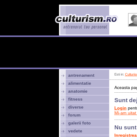
Esti in:
Culturis
antrenament
alimentatie
Aceasta pag
anatomie
fitness
Sunt de
diverse
Login
pentr
Mi-am uitat
forum
galerii foto
Nu sunt
vedete
Inregistre