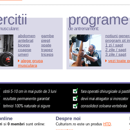
rcitii
programe
musculare:
de antrenament:
abdomen
gambe
notiuni gener
antebrat
piept
program pt in
biceps
spate
1 zi / sapt
coapse
trapez
2 zile / sapt
umeri
triceps
3 zile / sapt
alege grupa
vezi toate 
musculara
nline
Despre noi
ri
si
0 membri
sunt online:
Culturism.ro este un produs
HTD
.