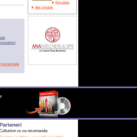
Rezultate
Alte sondaje
ale
cepatori
programele
Parteneri
Culturism.ro va recomanda: