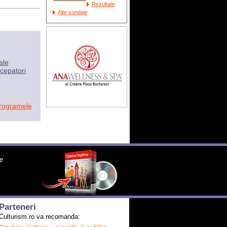
Rezultate
Alte sondaje
ale
cepatori
programele
Parteneri
Culturism.ro va recomanda: