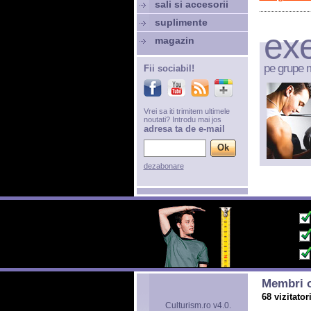
sali si accesorii
suplimente
exe
magazin
pe grupe 
Fii sociabil!
Vrei sa iti trimitem ultimele
noutati? Introdu mai jos
adresa ta de e-mail
dezabonare
Membri o
68 vizitator
Culturism.ro v4.0.