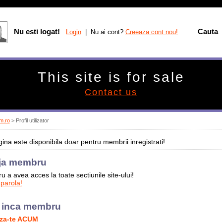
Nu esti logat!
Cauta
Login
| Nu ai cont?
Creeaza cont nou!
This site is for sale
Contact us
m.ro
> Profil utilizator
ina este disponibila doar pentru membrii inregistrati!
ja membru
u a avea acces la toate sectiunile site-ului!
 parola!
 inca membru
aza-te ACUM