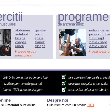
rcitii
programe
musculare:
de antrenament:
abdomen
gambe
notiuni gener
antebrat
piept
program pt in
biceps
spate
1 zi / sapt
coapse
trapez
2 zile / sapt
umeri
triceps
3 zile / sapt
alege grupa
vezi toate 
musculara
nline
Despre noi
i
si
0 membri
sunt online:
Culturism.ro este un produs
HTD
.