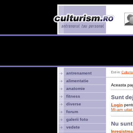
Esti in:
Culturis
antrenament
alimentatie
Aceasta pag
anatomie
fitness
Sunt de
diverse
Login
pentr
Mi-am uitat
forum
galerii foto
Nu sunt
vedete
Inregistre