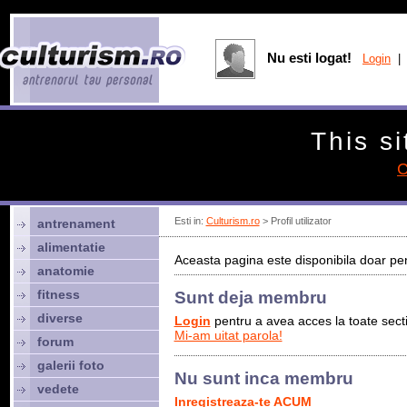
Nu esti logat!
Login
| 
This si
C
Esti in:
Culturism.ro
> Profil utilizator
antrenament
alimentatie
Aceasta pagina este disponibila doar pen
anatomie
fitness
Sunt deja membru
diverse
Login
pentru a avea acces la toate sectiu
Mi-am uitat parola!
forum
galerii foto
Nu sunt inca membru
vedete
Inregistreaza-te ACUM