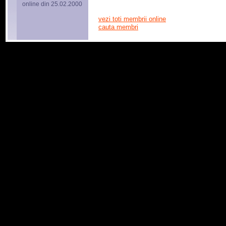
online din 25.02.2000
vezi toti membrii online
cauta membri