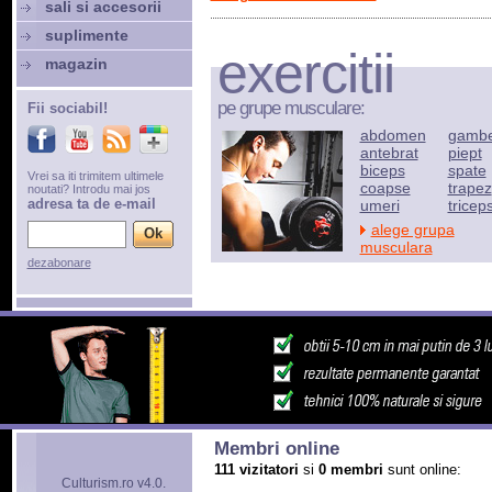
sali si accesorii
suplimente
exercitii
magazin
pe grupe musculare:
Fii sociabil!
abdomen
gamb
antebrat
piept
biceps
spate
Vrei sa iti trimitem ultimele
coapse
trapez
noutati? Introdu mai jos
adresa ta de e-mail
umeri
tricep
alege grupa
musculara
dezabonare
Membri online
111 vizitatori
si
0 membri
sunt online:
Culturism.ro v4.0.