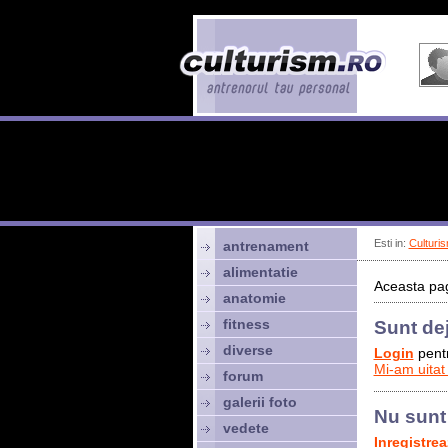
Esti in:
Culturis
antrenament
alimentatie
Aceasta pag
anatomie
fitness
Sunt de
diverse
Login
pentr
Mi-am uitat
forum
galerii foto
Nu sunt
vedete
Inregistre