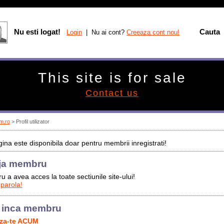
Nu esti logat!
Cauta
Login
| Nu ai cont?
Creeaza cont nou!
This site is for sale
Contact us
m.ro
> Profil utilizator
ina este disponibila doar pentru membrii inregistrati!
ja membru
u a avea acces la toate sectiunile site-ului!
 parola!
 inca membru
aza-te ACUM