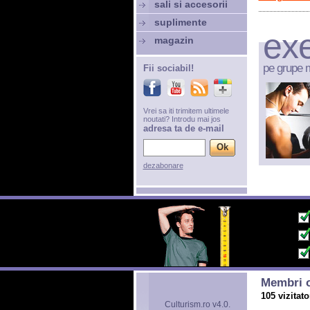
sali si accesorii
suplimente
exe
magazin
pe grupe 
Fii sociabil!
Vrei sa iti trimitem ultimele
noutati? Introdu mai jos
adresa ta de e-mail
dezabonare
Membri o
105 vizitato
Culturism.ro v4.0.