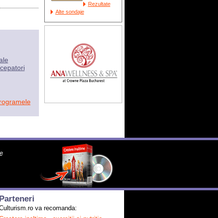
Rezultate
Alte sondaje
ale
cepatori
programele
Parteneri
Culturism.ro va recomanda: