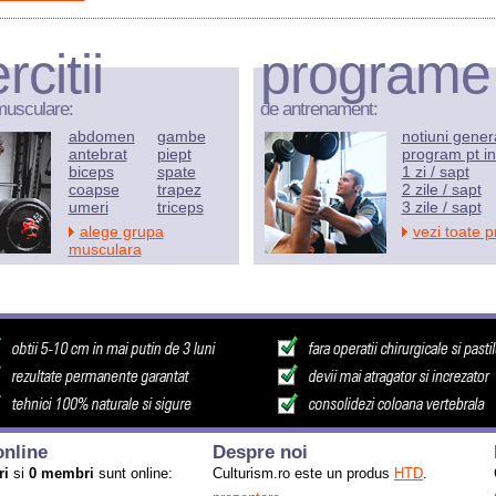
rcitii
programe
musculare:
de antrenament:
abdomen
gambe
notiuni gener
antebrat
piept
program pt in
biceps
spate
1 zi / sapt
coapse
trapez
2 zile / sapt
umeri
triceps
3 zile / sapt
alege grupa
vezi toate 
musculara
nline
Despre noi
ri
si
0 membri
sunt online:
Culturism.ro este un produs
HTD
.