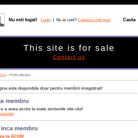
Nu esti logat!
Cauta
Login
| Nu ai cont?
Creeaza cont nou!
This site is for sale
Contact us
m.ro
> Profil utilizator
ina este disponibila doar pentru membrii inregistrati!
ja membru
u a avea acces la toate sectiunile site-ului!
 parola!
 inca membru
aza-te ACUM