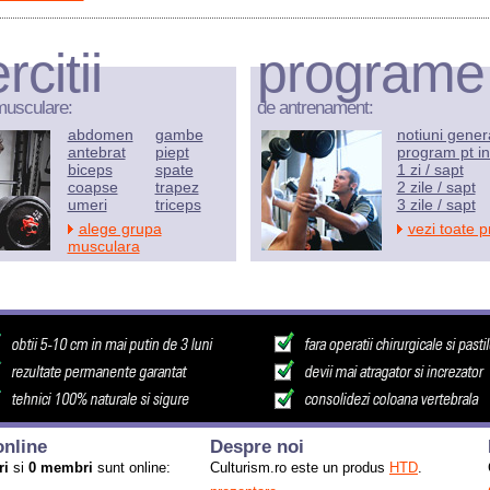
rcitii
programe
musculare:
de antrenament:
abdomen
gambe
notiuni gener
antebrat
piept
program pt in
biceps
spate
1 zi / sapt
coapse
trapez
2 zile / sapt
umeri
triceps
3 zile / sapt
alege grupa
vezi toate 
musculara
nline
Despre noi
ri
si
0 membri
sunt online:
Culturism.ro este un produs
HTD
.