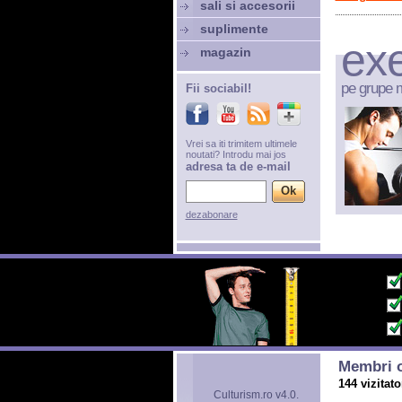
sali si accesorii
suplimente
exe
magazin
pe grupe 
Fii sociabil!
Vrei sa iti trimitem ultimele
noutati? Introdu mai jos
adresa ta de e-mail
dezabonare
Membri o
144 vizitato
Culturism.ro v4.0.