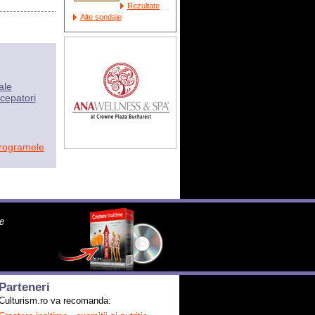
Rezultate
Alte sondaje
ale
cepatori
programele
Parteneri
Culturism.ro va recomanda: