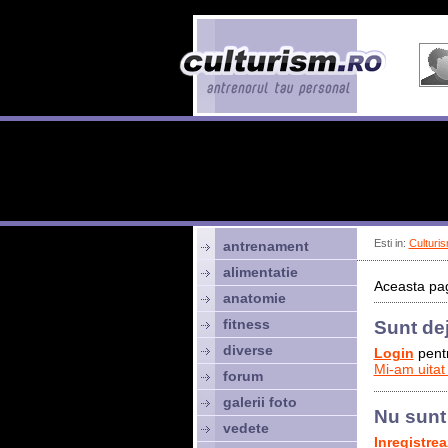
Esti in:
Culturis
antrenament
alimentatie
Aceasta pag
anatomie
fitness
Sunt de
diverse
Login
pentr
Mi-am uitat
forum
galerii foto
Nu sunt
vedete
Inregistre