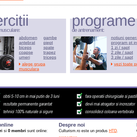
rcitii
programe
musculare:
de antrenament:
abdomen
gambe
notiuni gener
antebrat
piept
program pt in
biceps
spate
1 zi / sapt
coapse
trapez
2 zile / sapt
umeri
triceps
3 zile / sapt
alege grupa
vezi toate 
musculara
nline
Despre noi
ri
si
0 membri
sunt online:
Culturism.ro este un produs
HTD
.