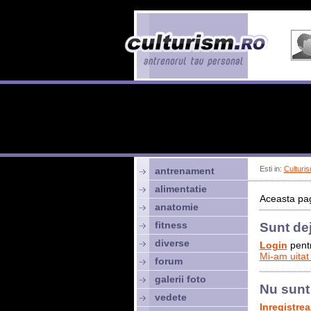
Esti in:
Culturis
antrenament
alimentatie
Aceasta pag
anatomie
fitness
Sunt de
diverse
Login
pentr
Mi-am uitat
forum
galerii foto
Nu sunt
vedete
Inregistre