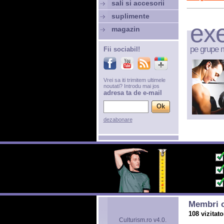
sali si accesorii
suplimente
exe
magazin
pe grupe 
Fii sociabil!
Vrei sa iti trimitem ultimele
noutati? Introdu mai jos
adresa ta de e-mail
dezabonare
Membri o
108 vizitato
Culturism.ro v4.0.