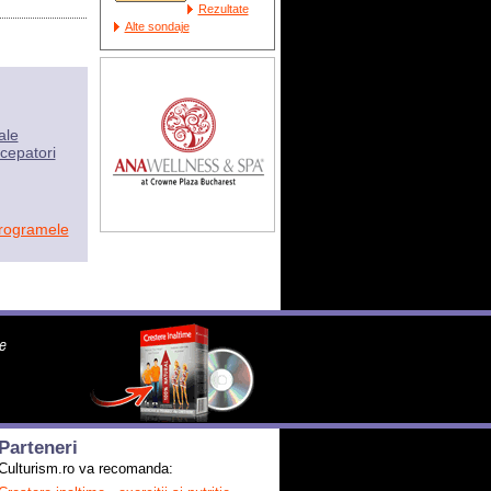
Rezultate
Alte sondaje
ale
cepatori
programele
Parteneri
Culturism.ro va recomanda: