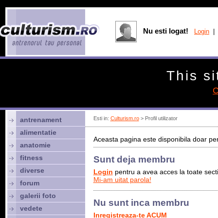
Nu esti logat!
Login
| 
This si
C
Esti in:
Culturism.ro
> Profil utilizator
antrenament
alimentatie
Aceasta pagina este disponibila doar pen
anatomie
fitness
Sunt deja membru
diverse
Login
pentru a avea acces la toate sectiu
Mi-am uitat parola!
forum
galerii foto
Nu sunt inca membru
vedete
Inregistreaza-te ACUM