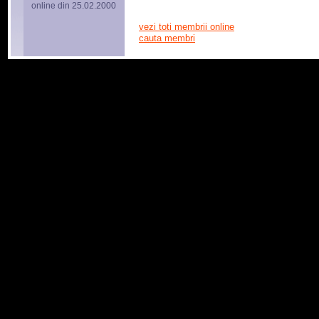
online din 25.02.2000
vezi toti membrii online
cauta membri