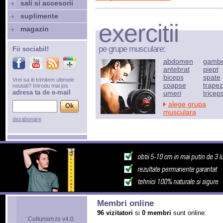
sali si accesorii
suplimente
exercitii
magazin
pe grupe musculare:
Fii sociabil!
abdomen
gamb
antebrat
piept
biceps
spate
Vrei sa iti trimitem ultimele
coapse
trapez
noutati? Introdu mai jos
adresa ta de e-mail
umeri
tricep
alege grupa
musculara
dezabonare
Membri online
96 vizitatori
si
0 membri
sunt online:
Culturism.ro v4.0.