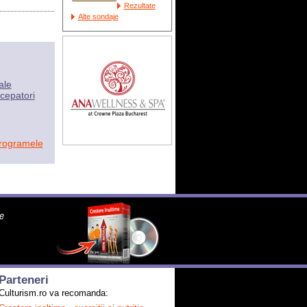
Rezultate
Alte sondaje
ale
cepatori
programele
Parteneri
Culturism.ro va recomanda: