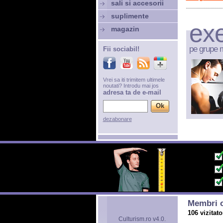
sali si accesorii
suplimente
exe
magazin
pe grupe 
Fii sociabil!
Vrei sa iti trimitem ultimele
noutati? Introdu mai jos
adresa ta de e-mail
dezabonare
Membri o
106 vizitato
Culturism.ro v4.0.