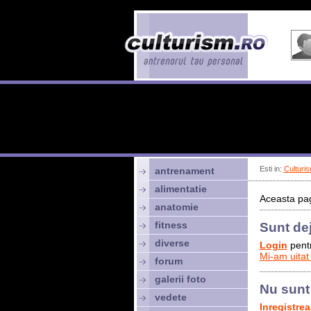
Esti in:
Culturis
antrenament
alimentatie
Aceasta pag
anatomie
fitness
Sunt de
diverse
Login
pentr
Mi-am uitat
forum
galerii foto
Nu sunt
vedete
Inregistre