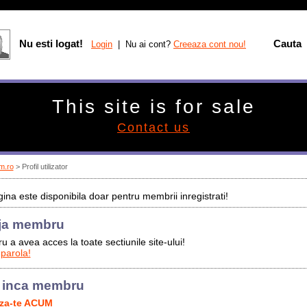
Nu esti logat!
Cauta
Login
| Nu ai cont?
Creeaza cont nou!
This site is for sale
Contact us
m.ro
> Profil utilizator
ina este disponibila doar pentru membrii inregistrati!
ja membru
u a avea acces la toate sectiunile site-ului!
 parola!
 inca membru
aza-te ACUM