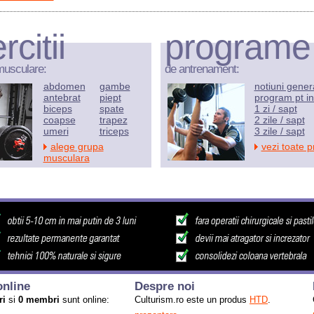
rcitii
programe
musculare:
de antrenament:
abdomen
gambe
notiuni gener
antebrat
piept
program pt in
biceps
spate
1 zi / sapt
coapse
trapez
2 zile / sapt
umeri
triceps
3 zile / sapt
alege grupa
vezi toate 
musculara
nline
Despre noi
ri
si
0 membri
sunt online:
Culturism.ro este un produs
HTD
.