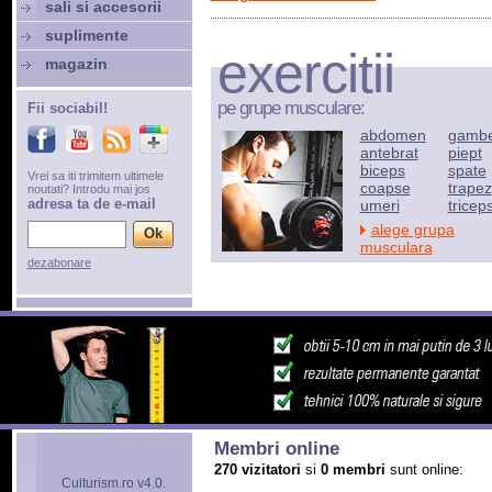
sali si accesorii
suplimente
exercitii
magazin
pe grupe musculare:
Fii sociabil!
abdomen
gamb
antebrat
piept
biceps
spate
Vrei sa iti trimitem ultimele
coapse
trapez
noutati? Introdu mai jos
adresa ta de e-mail
umeri
tricep
alege grupa
musculara
dezabonare
Membri online
270 vizitatori
si
0 membri
sunt online:
Culturism.ro v4.0.