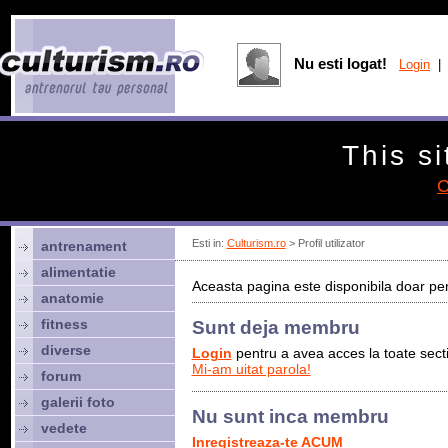
Nu esti logat!
Login
| 
This si
C
Esti in:
Culturism.ro
> Profil utilizator
antrenament
alimentatie
Aceasta pagina este disponibila doar pen
anatomie
fitness
Sunt deja membru
diverse
Login
pentru a avea acces la toate sectiu
Mi-am uitat parola!
forum
galerii foto
Nu sunt inca membru
vedete
Inregistreaza-te ACUM