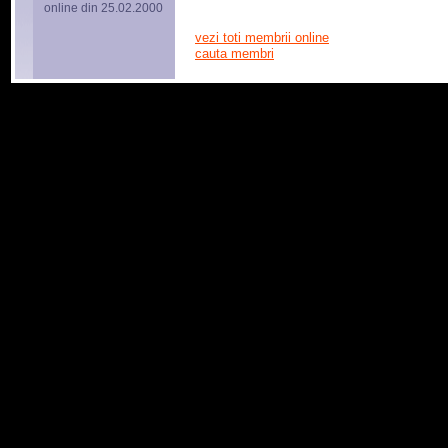
online din 25.02.2000
vezi toti membrii online
cauta membri