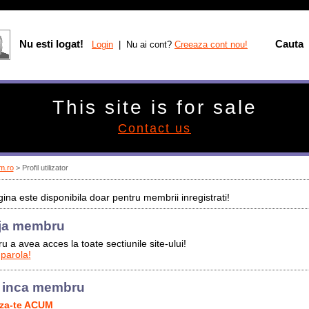
Nu esti logat!
Cauta
Login
| Nu ai cont?
Creeaza cont nou!
This site is for sale
Contact us
m.ro
> Profil utilizator
ina este disponibila doar pentru membrii inregistrati!
ja membru
u a avea acces la toate sectiunile site-ului!
 parola!
 inca membru
aza-te ACUM