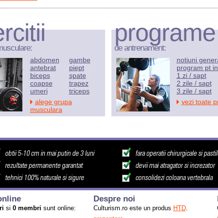
rcitii
programe
musculare:
de antrenament:
abdomen
gambe
notiuni gener
antebrat
piept
program pt in
biceps
spate
1 zi / sapt
coapse
trapez
2 zile / sapt
umeri
triceps
3 zile / sapt
alege grupa
vezi toate 
musculara
nline
Despre noi
ri
si
0 membri
sunt online:
Culturism.ro este un produs
HTD
.