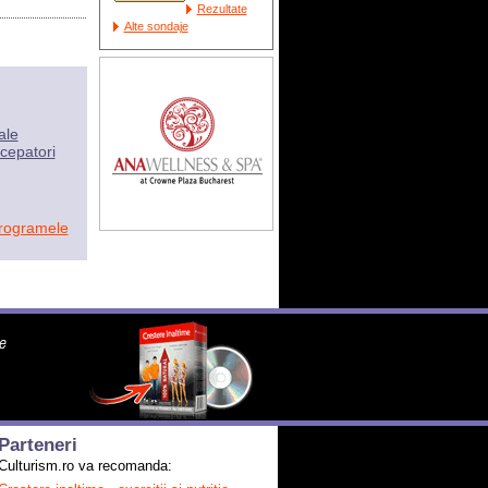
Rezultate
Alte sondaje
ale
cepatori
programele
Parteneri
Culturism.ro va recomanda: