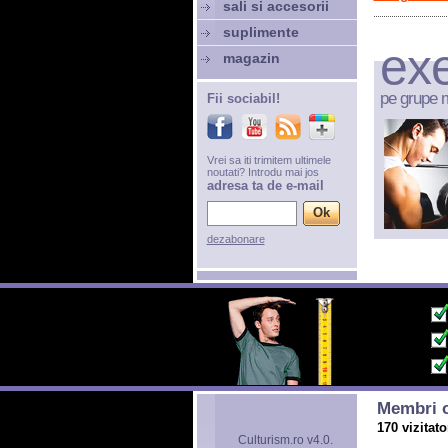
sali si accesorii
suplimente
exe
magazin
pe grupe 
Fii sociabil!
Vrei sa iti trimitem ultimele
noutati? Introdu mai jos
adresa ta de e-mail
dezabonare
Membri o
170 vizitato
Culturism.ro v4.0.