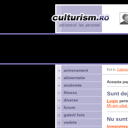
Esti in:
Culturis
antrenament
alimentatie
Aceasta pag
anatomie
fitness
Sunt de
diverse
Login
pentr
Mi-am uitat
forum
galerii foto
Nu sunt
vedete
Inregistre