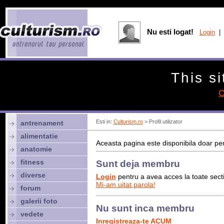
Nu esti logat!
Login
| 
This si
C
Esti in:
Culturism.ro
> Profil utilizator
antrenament
alimentatie
Aceasta pagina este disponibila doar pen
anatomie
fitness
Sunt deja membru
diverse
Login
pentru a avea acces la toate sectiu
Mi-am uitat parola!
forum
galerii foto
Nu sunt inca membru
vedete
Inregistreaza-te ACUM