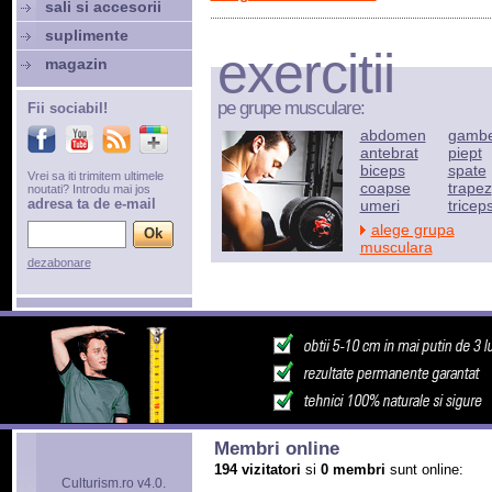
sali si accesorii
suplimente
exercitii
magazin
pe grupe musculare:
Fii sociabil!
abdomen
gamb
antebrat
piept
biceps
spate
Vrei sa iti trimitem ultimele
coapse
trapez
noutati? Introdu mai jos
adresa ta de e-mail
umeri
tricep
alege grupa
musculara
dezabonare
Membri online
194 vizitatori
si
0 membri
sunt online:
Culturism.ro v4.0.