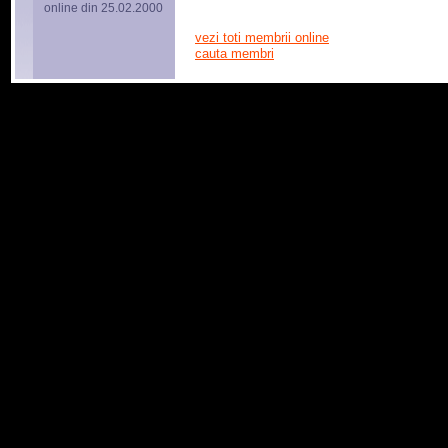
online din 25.02.2000
vezi toti membrii online
cauta membri