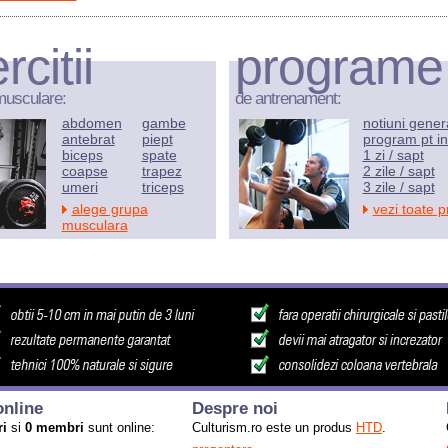
rcitii
programe
musculare:
de antrenament:
abdomen
gambe
notiuni gener
antebrat
piept
program pt in
biceps
spate
1 zi / sapt
coapse
trapez
2 zile / sapt
umeri
triceps
3 zile / sapt
alege grupa
vezi toate 
musculara
nline
Despre noi
ri
si
0 membri
sunt online:
Culturism.ro este un produs
HTD
.