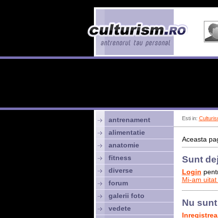
Esti in:
Culturis
antrenament
alimentatie
Aceasta pag
anatomie
fitness
Sunt de
diverse
Login
pentr
Mi-am uitat
forum
galerii foto
Nu sunt
vedete
Inregistre