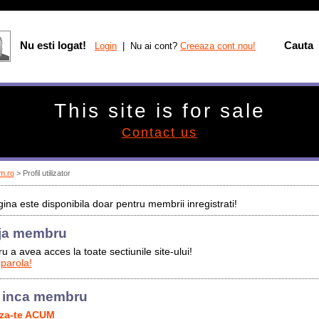
Nu esti logat!
Cauta
Login
| Nu ai cont?
Creeaza cont nou!
This site is for sale
Contact us
m.ro
> Profil utilizator
ina este disponibila doar pentru membrii inregistrati!
ja membru
u a avea acces la toate sectiunile site-ului!
 parola!
 inca membru
aza-te ACUM