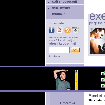
sali si accesorii
suplimente
exe
magazin
pe grupe 
Fii sociabil!
Vrei sa iti trimitem ultimele
noutati? Introdu mai jos
adresa ta de e-mail
dezabonare
Membri o
116 vizitato
Culturism.ro v4.0.