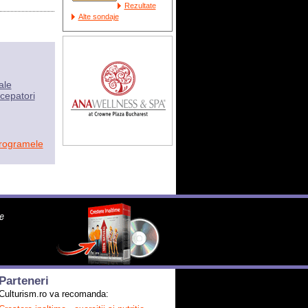
Rezultate
Alte sondaje
ale
cepatori
programele
Parteneri
Culturism.ro va recomanda: