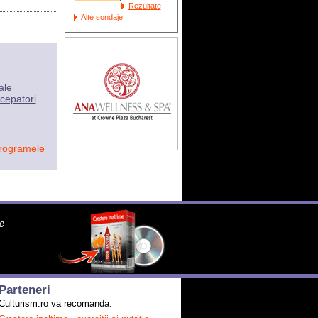
Rezultate
Alte sondaje
ale
cepatori
programele
Parteneri
Culturism.ro va recomanda: