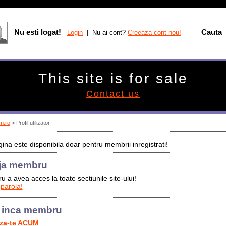
Nu esti logat!
Cauta
Login
| Nu ai cont?
Creeaza cont nou!
This site is for sale
Contact us
m.ro
> Profil utilizator
ina este disponibila doar pentru membrii inregistrati!
ja membru
u a avea acces la toate sectiunile site-ului!
 parola!
 inca membru
aza-te ACUM