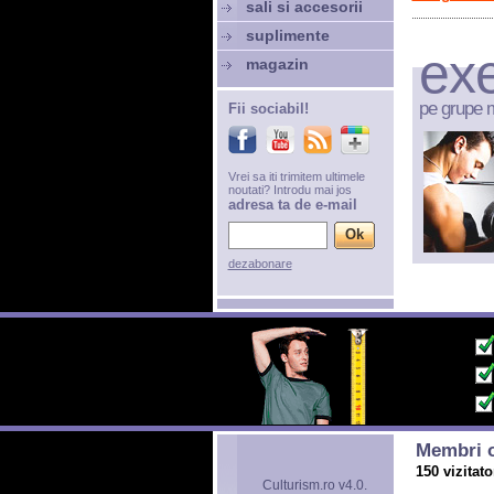
sali si accesorii
suplimente
exe
magazin
pe grupe 
Fii sociabil!
Vrei sa iti trimitem ultimele
noutati? Introdu mai jos
adresa ta de e-mail
dezabonare
Membri o
150 vizitato
Culturism.ro v4.0.