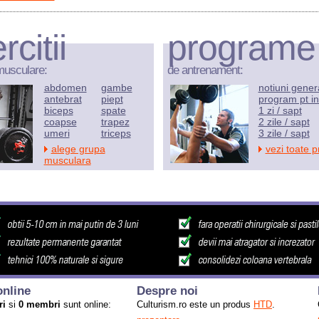
rcitii
programe
musculare:
de antrenament:
abdomen
gambe
notiuni gener
antebrat
piept
program pt in
biceps
spate
1 zi / sapt
coapse
trapez
2 zile / sapt
umeri
triceps
3 zile / sapt
alege grupa
vezi toate 
musculara
nline
Despre noi
ri
si
0 membri
sunt online:
Culturism.ro este un produs
HTD
.