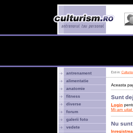
Esti in:
Culturis
antrenament
alimentatie
Aceasta pag
anatomie
fitness
Sunt de
diverse
Login
pentr
Mi-am uitat
forum
galerii foto
Nu sunt
vedete
Inregistre