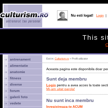
Nu esti logat!
Login
| 
This si
C
Esti in:
Culturism.ro
> Profil utilizator
antrenament
alimentatie
Aceasta pagina este disponibila doar pen
anatomie
fitness
Sunt deja membru
diverse
Login
pentru a avea acces la toate sectiu
Mi-am uitat parola!
forum
galerii foto
Nu sunt inca membru
vedete
Inregistreaza-te ACUM