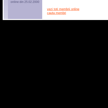
online din 25.02.2000
vezi toti membrii online
cauta membri