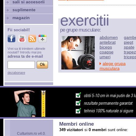
sali si accesorii
suplimente
exercitii
magazin
pe grupe musculare:
Fii sociabil!
abdomen
gamb
antebrat
piept
biceps
spate
Vrei sa iti trimitem ultimele
coapse
trapez
noutati? Introdu mai jos
adresa ta de e-mail
umeri
tricep
alege grupa
musculara
dezabonare
Membri online
349 vizitatori
si
0 membri
sunt online:
Culturism.ro v4.0.