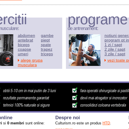
rcitii
programe
musculare:
de antrenament:
abdomen
gambe
notiuni gener
antebrat
piept
program pt in
biceps
spate
1 zi / sapt
coapse
trapez
2 zile / sapt
umeri
triceps
3 zile / sapt
alege grupa
vezi toate 
musculara
nline
Despre noi
ri
si
0 membri
sunt online:
Culturism.ro este un produs
HTD
.