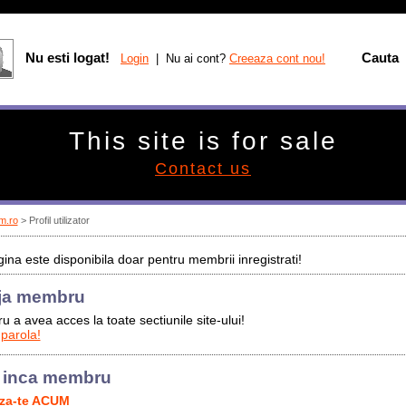
Nu esti logat!
Cauta
Login
| Nu ai cont?
Creeaza cont nou!
This site is for sale
Contact us
m.ro
> Profil utilizator
ina este disponibila doar pentru membrii inregistrati!
ja membru
u a avea acces la toate sectiunile site-ului!
 parola!
 inca membru
aza-te ACUM