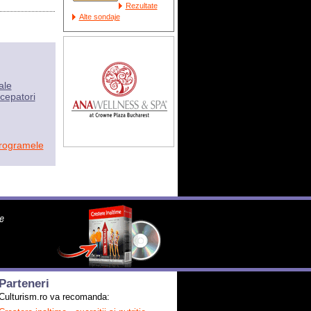
Rezultate
Alte sondaje
ale
cepatori
programele
Parteneri
Culturism.ro va recomanda: