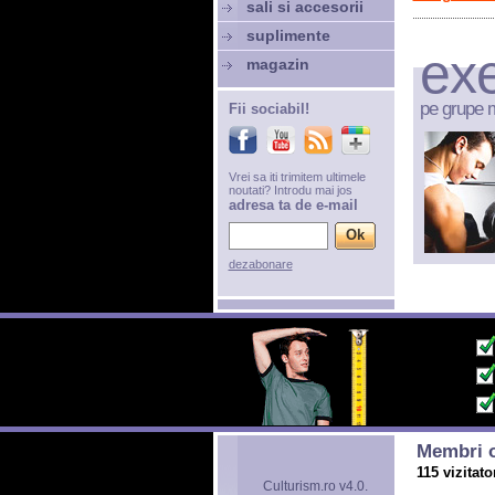
sali si accesorii
suplimente
exe
magazin
pe grupe 
Fii sociabil!
Vrei sa iti trimitem ultimele
noutati? Introdu mai jos
adresa ta de e-mail
dezabonare
Membri o
115 vizitato
Culturism.ro v4.0.