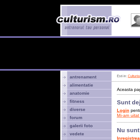
Esti in:
Culturis
antrenament
alimentatie
Aceasta pag
anatomie
fitness
Sunt de
diverse
Login
pentr
Mi-am uitat
forum
galerii foto
Nu sunt
vedete
Inregistre