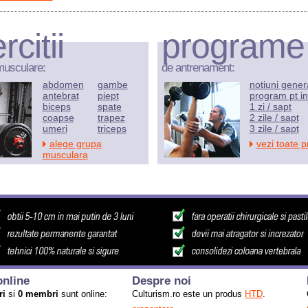
rcitii
programe
musculare:
de antrenament:
abdomen
gambe
notiuni gener
antebrat
piept
program pt in
biceps
spate
1 zi / sapt
coapse
trapez
2 zile / sapt
umeri
triceps
3 zile / sapt
alege grupa
vezi toate 
musculara
nline
Despre noi
ri
si
0 membri
sunt online:
Culturism.ro este un produs
HTD
.