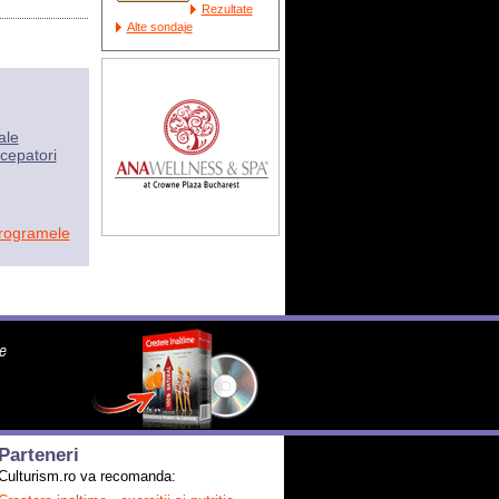
Rezultate
Alte sondaje
ale
cepatori
programele
Parteneri
Culturism.ro va recomanda: