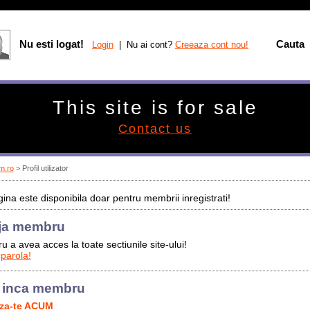
Nu esti logat!
Cauta
Login
| Nu ai cont?
Creeaza cont nou!
This site is for sale
Contact us
m.ro
> Profil utilizator
ina este disponibila doar pentru membrii inregistrati!
ja membru
u a avea acces la toate sectiunile site-ului!
 parola!
 inca membru
aza-te ACUM