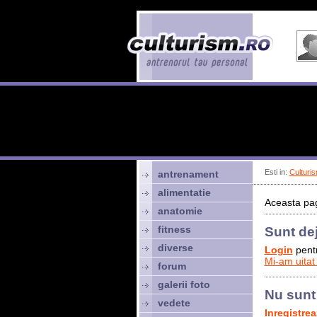
Esti in:
Culturis
antrenament
alimentatie
Aceasta pag
anatomie
fitness
Sunt de
diverse
Login
pentr
Mi-am uitat
forum
galerii foto
Nu sunt
vedete
Inregistre