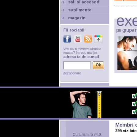
sali si accesorii
suplimente
exe
magazin
pe grupe 
Fii sociabil!
Vrei sa iti trimitem ultimele
noutati? Introdu mai jos
adresa ta de e-mail
dezabonare
Membri o
295 vizitato
Culturism.ro v4.0.