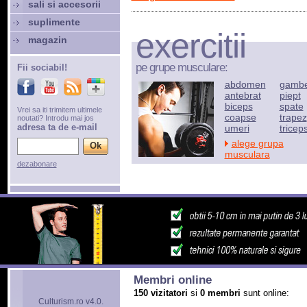
sali si accesorii
suplimente
exercitii
magazin
pe grupe musculare:
Fii sociabil!
abdomen
gamb
antebrat
piept
biceps
spate
Vrei sa iti trimitem ultimele
coapse
trapez
noutati? Introdu mai jos
adresa ta de e-mail
umeri
tricep
alege grupa
musculara
dezabonare
Membri online
150 vizitatori
si
0 membri
sunt online:
Culturism.ro v4.0.