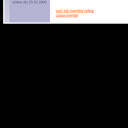
online din 25.02.2000
vezi toti membrii online
cauta membri