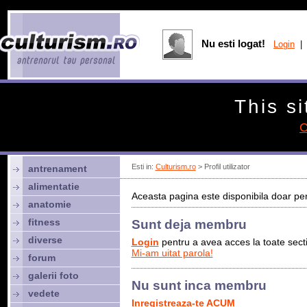
Nu esti logat!
Login
| 
This si
C
Esti in:
Culturism.ro
> Profil utilizator
antrenament
alimentatie
Aceasta pagina este disponibila doar pen
anatomie
fitness
Sunt deja membru
diverse
Login
pentru a avea acces la toate sectiu
Mi-am uitat parola!
forum
galerii foto
Nu sunt inca membru
vedete
Inregistreaza-te ACUM