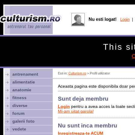
Nu esti logat!
Login
| 
This si
C
Esti in:
Culturism.ro
> Profil utilizator
antrenament
alimentatie
Aceasta pagina este disponibila doar pen
anatomie
fitness
Sunt deja membru
diverse
Login
pentru a avea acces la toate sectiu
Mi-am uitat parola!
forum
galerii foto
Nu sunt inca membru
vedete
Inregistreaza-te ACUM