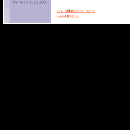
online din 25.02.2000
vezi toti membrii online
cauta membri