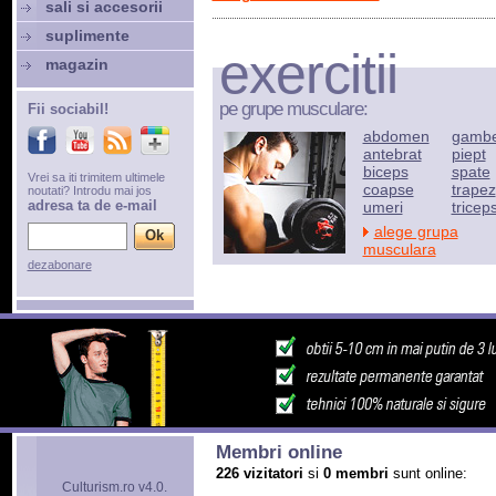
sali si accesorii
suplimente
exercitii
magazin
pe grupe musculare:
Fii sociabil!
abdomen
gamb
antebrat
piept
biceps
spate
Vrei sa iti trimitem ultimele
coapse
trapez
noutati? Introdu mai jos
adresa ta de e-mail
umeri
tricep
alege grupa
musculara
dezabonare
Membri online
226 vizitatori
si
0 membri
sunt online:
Culturism.ro v4.0.