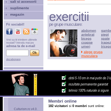
sali si accesorii
suplimente
exercitii
magazin
pe grupe musculare:
Fii sociabil!
abdomen
gamb
antebrat
piept
biceps
spate
Vrei sa iti trimitem ultimele
coapse
trapez
noutati? Introdu mai jos
adresa ta de e-mail
umeri
tricep
alege grupa
musculara
dezabonare
Membri online
182 vizitatori
si
0 membri
sunt online:
Culturism.ro v4.0.