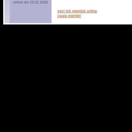
online din 25.02.2000
vezi toti membrii online
cauta membri