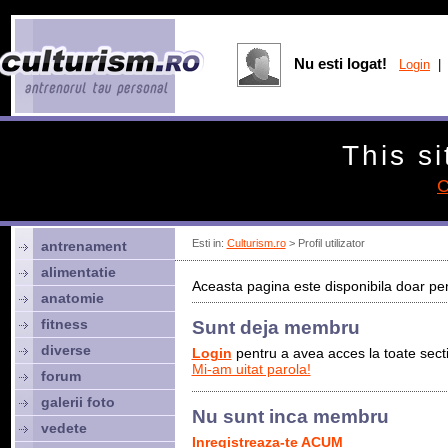
Nu esti logat!
Login
| 
This si
C
Esti in:
Culturism.ro
> Profil utilizator
antrenament
alimentatie
Aceasta pagina este disponibila doar pen
anatomie
fitness
Sunt deja membru
diverse
Login
pentru a avea acces la toate sectiu
Mi-am uitat parola!
forum
galerii foto
Nu sunt inca membru
vedete
Inregistreaza-te ACUM