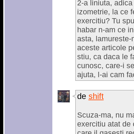
2-a liniuta, adica
izometrie, la ce f
exercitiu? Tu sp
habar n-am ce in
asta, lamureste-m
aceste articole p
stiu, ca daca le f
cunosc, care-i se
ajuta, l-ai cam f
de
shift
Scuza-ma, nu ma
exercitiu atat de
care il gasesti 