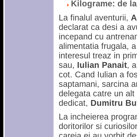
Kilograme: de la 
La finalul aventurii,
A
declarat ca desi a a
incepand cu antrenam
alimentatia frugala, a
interesul treaz in pri
sau,
Iulian Panait
, a
cot. Cand Iulian a fo
saptamani, sarcina ant
delegata catre un alt 
dedicat,
Dumitru But
La incheierea programu
doritorilor si curiosi
careia ei au vorbit d