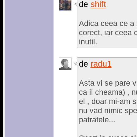
de
shift
Adica ceea ce a z
corect, iar ceea c
inutil.
de
radu1
Asta vi se pare 
ca il cheama) , n
el , doar mi-am 
nu vad nimic spec
patratele...