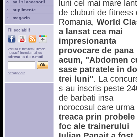
luni cel mai mare lan
sali si accesorii
suplimente
de cluburi de fitness 
magazin
Romania,
World Cla
a lansat cea mai
Fii sociabil!
impresionanta
provocare de pana
Vrei sa iti trimitem ultimele
noutati? Introdu mai jos
adresa ta de e-mail
acum, "Abdomen c
sase patratele in d
dezabonare
trei luni"
. La concur
s-au inscris peste 24
de barbati insa
norocosul care urma
treaca prin probele
foc ale trainerului
Iulian Panait a fost