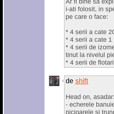
Ar fi bine sa exp
i-ati folosit, in 
pe care o face:
* 4 serii a cate 
* 4 serii a cate 
* 4 serii de izom
tinut la nivelul pi
* 4 serii de flot
de
shift
Head on, asadar
- echerele banuies
picioarele si tru