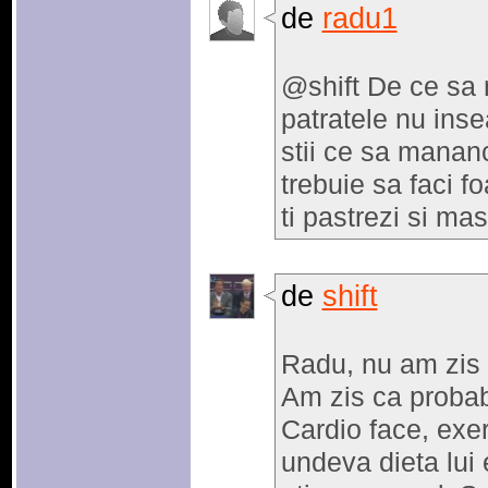
de
radu1
@shift De ce sa 
patratele nu ins
stii ce sa mananc
trebuie sa faci f
ti pastrezi si ma
de
shift
Radu, nu am zis 
Am zis ca probabi
Cardio face, exer
undeva dieta lui e