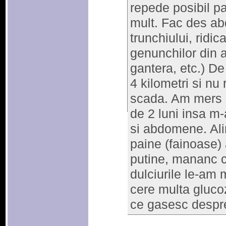
repede posibil 
mult. Fac des ab
trunchiului, ridic
genunchilor din a
gantera, etc.) D
4 kilometri si n
scada. Am mers r
de 2 luni insa m
si abdomene. Ali
paine (fainoase) 
putine, mananc c
dulciurile le-am 
cere multa gluco
ce gasesc desp