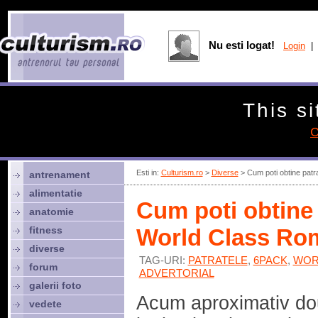
Nu esti logat!
Login
| 
This si
C
Esti in:
Culturism.ro
>
Diverse
> Cum poti obtine patr
antrenament
alimentatie
Cum poti obtine p
anatomie
fitness
World Class Ro
diverse
TAG-URI:
PATRATELE
,
6PACK
,
WOR
forum
ADVERTORIAL
galerii foto
Acum aproximativ d
vedete