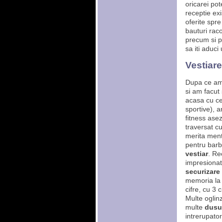
oricarei po
receptie ex
oferite spre
bauturi raco
precum si pr
sa iti aduci
Vestiare
Dupa ce am 
si am facut
acasa cu ce
sportive), 
fitness ase
traversat cu
merita menti
pentru barb
vestiar
. Re
impresiona
securizare 
memoria la 
cifre, cu 3 
Multe oglin
multe
dusu
intrerupator