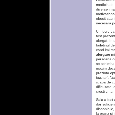
kettelbell-ur
medicinale.
diverse ima
motivationa
obosit sau i
necesara pe
Un lucru ca
fost prezent
alergat. In
buletinul de
cand imi ma
alergare
mi 
persoana ca
se schimba r
maxim decen
prezinta op
burner
", "
in
scapa de co
dificultate,
cresti chiar
Sala a fost 
dar suficien
disponibile,
la pranz si 