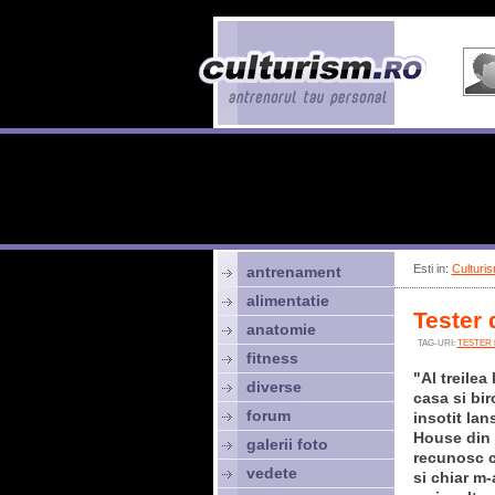
Esti in:
Culturis
antrenament
alimentatie
Tester 
anatomie
TAG-URI:
TESTER 
fitness
"Al treilea
diverse
casa si bir
forum
insotit la
House din 
galerii foto
recunosc c
vedete
si chiar m-