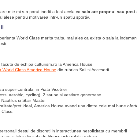
are mie mi s-a parut inedit a fost acela ca
sala are propriul sau post 
l alese pentru motivarea intr-un spatiu sportiv.
ii
xperienta World Class merita traita, mai ales ca exista o sala la indem
esti.
facuta de echipa culturism.ro la America House.
a World Class America House
din rubrica Sali si Accesorii.
a super-centrala, in Piata Vicotriei
tness, aerobic, cycling), 2 saune si vestiare generoase
 Nautilus si Stair Master
alitate/pret ideal
, America House avand u
na dintre cele mai bune ofert
d Class.
personali destul de discreti in interactiunea nesolicitata cu membrii
ea aparatelor din sala de fitness este relativ redusa