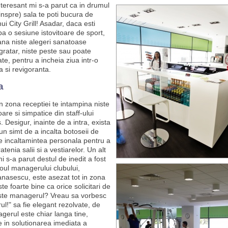
nteresant mi s-a parut ca in drumul
inspre) sala te poti bucura de
ui City Grill! Asadar, daca esti
a o sesiune istovitoare de sport,
ana niste alegeri sanatoase
ratar, niste peste sau poate
te, pentru a incheia ziua intr-o
a si revigoranta.
a
in zona receptiei te intampina niste
are si simpatice din staff-ului
 Desigur, inainte de a intra, exista
un simt de a incalta botoseii de
te incaltamintea personala pentru a
tenia salii si a vestiarelor. Un alt
i s-a parut destul de inedit a fost
roul managerului clubului,
nasescu, este asezat tot in zona
ste foarte bine ca orice solicitari de
ste managerul? Vreau sa vorbesc
l!" sa fie elegant rezolvate, de
erul este chiar langa tine,
e in solutionarea imediata a