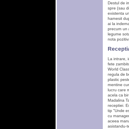
Destul de i
spre (sau d
existenta un
hamesit dup
ai la indem
precum un g
legume sota
nota pozitiv
Recepti
La intrare, 
fete zambito
World Class.
regula de b
plastic pes
mentine cura
lucru care m
acela ca bi
Madalina Ta
receptiei. E
tip "Unde e
cu manageru
aceea manag
asistandu-t