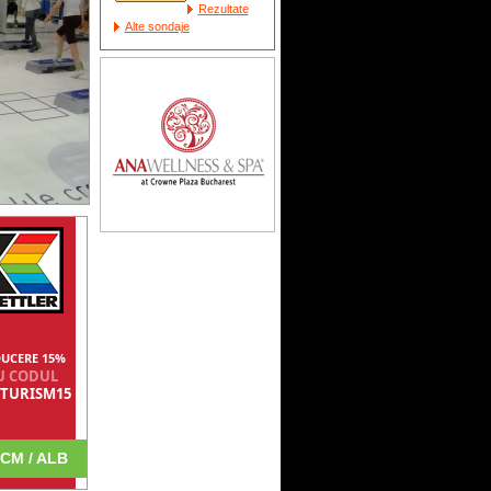
Rezultate
Alte sondaje
UCERE 15%
U CODUL
TURISM15
CM / ALB