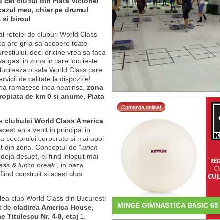
 cat clubul din Piata Victoriei
 cazul meu, chiar pe drumul
 si birou!
l retelei de cluburi World Class
ca are grija sa acopere toate
estiului, deci oricine vrea sa faca
va gasi in zona in care locuieste
 lucreaza o sala World Class care
rvicii de calitate la dispozitie!
ona ramasese inca neatinsa,
zona
ropiata de km 0 si anume, Piata
Comanda online!
ea
clubului World Class America
cest an a venit in principal in
a sectorului corporate si mai apoi
at din zona. Conceptul de "
lunch
 deja desuet, el fiind inlocuit mai
RED
ness & lunch break
", in baza
C
 fiind construit si acest club
CUL
-lea club World Class din Bucuresti
MINGE GIMNASTICA BASIC 65 
t de
cladirea America House,
e Titulescu Nr. 4-8, etaj 1
.