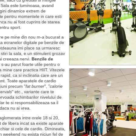
ile, sacii cu greutati si mingile
 Sala este luminoasa, avand
gini dinamice extrem de
le pentru momentele in care esti
nca nu ai fost cuprins de starea
ntru sport.
re pe mine din nou m-a bucurat a
a ecranelor digitale pe benzile de
totdeauna imi place sa urmaresc
 stiri la sala, e un stimulent grozav
i creeaza nervi.
Benzile de
s-au parut foarte utile pentru o
 mine care practica HIIT. Vitezele
apid, ca si inclinatia care are un
t. Toate aparatele de cardio
tiuni precum "
fat burner
", "
calorie
tervals
" etc., variante care te
rvoada schimbarilor nivelului de
 dar te si responsabilizeaza sa il
 daca nu ai vrea.
aglomerata intre orele 18 si 20,
t de libera incat sa existe aparate
 chiar si cele de cardio. Dimineata,
in weekend nu exista niciun fel de