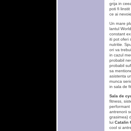
grija in ce
poti fi linst
ce ai nevoie
Un mare plus 
lantul Worl
constant ex
iti pot ofer
nutritie. Sp
ori va trebu
in cazul meu
probabil ne
probabil suf
sa mentione
asistenta un
munca serio
in sala de f
Sala de cy
fitness, sis
performant p
antrenorii s
grasimea) di
lui
Catalin 
cool si antr