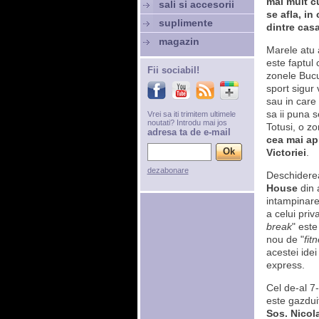
mai mult cu
sali si accesorii
se afla, in
suplimente
dintre casa
magazin
Marele atu a
este faptul 
Fii sociabil!
zonele Bucur
sport sigur 
sau in care
sa ii puna se
Vrei sa iti trimitem ultimele
noutati? Introdu mai jos
Totusi, o z
adresa ta de e-mail
cea mai ap
Victoriei
.
dezabonare
Deschider
House
din a
intampinare
a celui priv
break
" este
nou de "
fit
acestei idei
express.
Cel de-al 7
este gazdui
Sos. Nicola