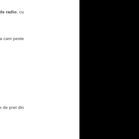
de radio
, cu
ana cam peste
e de pret din