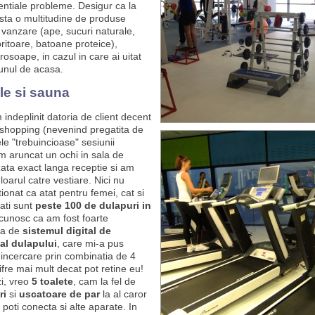
tentiale probleme. Desigur ca la
ista o multitudine de produse
 vanzare (ape, sucuri naturale,
ritoare, batoane proteice),
osoape, in cazul in care ai uitat
 unul de acasa.
le si sauna
indeplinit datoria de client decent
 shopping (nevenind pregatita de
le "trebuincioase" sesiunii
am aruncat un ochi in sala de
zata exact langa receptie si am
loarul catre vestiare. Nici nu
onat ca atat pentru femei, cat si
ati sunt
peste 100 de dulapuri in
cunosc ca am fost foarte
ta de
sistemul digital de
al dulapului
, care mi-a pus
incercare prin combinatia de 4
cifre mai mult decat pot retine eu!
zi, vreo
5 toalete
, cam la fel de
ri
si
uscatoare de par
la al caror
 poti conecta si alte aparate. In