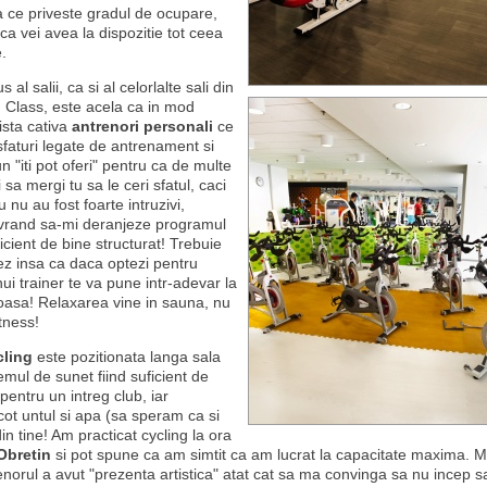
ea ce priveste gradul de ocupare,
it ca vei avea la dispozitie tot ceea
.
al salii, ca si al celorlalte sali din
d Class, este acela ca in mod
ista cativa
antrenori personali
ce
i sfaturi legate de antrenament si
un "iti pot oferi" pentru ca de multe
i sa mergi tu sa le ceri sfatul, caci
 nu au fost foarte intruzivi,
vrand sa-mi deranjeze programul
icient de bine structurat! Trebuie
z insa ca daca optezi pentru
ui trainer te va pune intr-adevar la
asa! Relaxarea vine in sauna, nu
itness!
cling
este pozitionata langa sala
temul de sunet fiind suficient de
entru un intreg club, iar
cot untul si apa (sa speram ca si
n tine! Am practicat cycling la ora
Obretin
si pot spune ca am simtit ca am lucrat la capacitate maxima. M
enorul a avut "prezenta artistica" atat cat sa ma convinga sa nu incep s