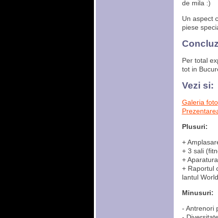
de mila :)
Un aspect c
piese specia
Concluz
Per total e
tot in Bucur
Vezi si:
Galeria foto
Prezentare
Plusuri:
+ Amplasare
+ 3 sali (fi
+ Aparatura
+ Raportul c
lantul Worl
Minusuri:
- Antrenori 
- Diversitat