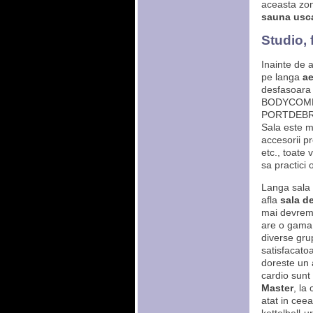
aceasta zon
sauna usc
Studio, 
Inainte de a
pe langa
ae
desfasoar
BODYCOMBA
PORTDEBRAS
Sala este m
accesorii pr
etc., toate
sa practici 
Langa sala 
afla
sala de
mai devreme
are o gama 
diverse gru
satisfacato
doreste un 
cardio sun
Master
, la
atat in ceea