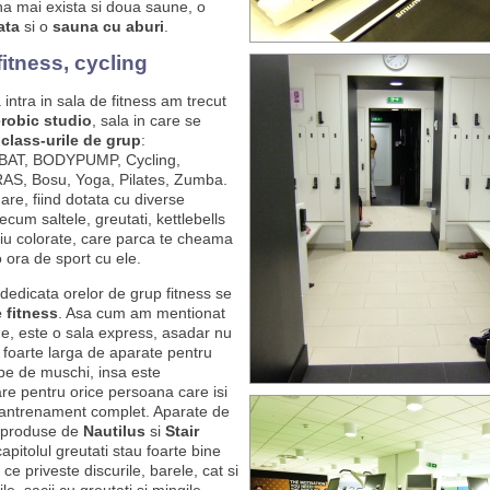
a mai exista si doua saune, o
ata
si o
sauna cu aburi
.
fitness, cycling
 intra in sala de fitness am trecut
robic studio
, sala in care se
a
class-urile de grup
:
T, BODYPUMP, Cycling,
, Bosu, Yoga, Pilates, Zumba.
are, fiind dotata cu diverse
ecum saltele, greutati, kettlebells
 viu colorate, care parca te cheama
o ora de sport cu ele.
dedicata orelor de grup fitness se
 fitness
. Asa cum am mentionat
, este o sala express, asadar nu
foarte larga de aparate pentru
pe de muschi, insa este
are pentru orice persoana care isi
antrenament complet. Aparate de
t produse de
Nautilus
si
Stair
 capitolul greutati stau foarte bine
 ce priveste discurile, barele, cat si