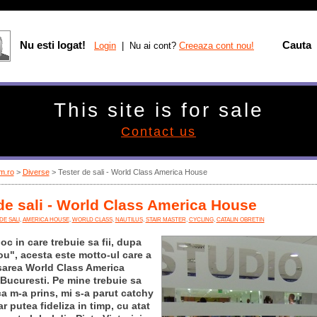
Nu esti logat!
Cauta
Login
| Nu ai cont?
Creeaza cont nou!
This site is for sale
Contact us
m.ro
>
Diverse
> Tester de sali - World Class America House
de sali - World Class America House
DE SALI
,
AMERICA HOUSE
,
WORLD CLASS
,
NAUTILUS
,
STAIR MASTER
,
CYCLING
,
CATALIN OBRETIN
 loc in care trebuie sa fii, dupa
ou", acesta este motto-ul care a
nsarea World Class America
Bucuresti. Pe mine trebuie sa
a m-a prins, mi s-a parut catchy
ar putea fideliza in timp, cu atat