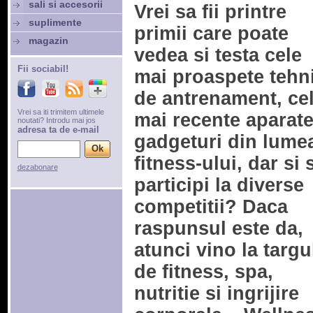
sali si accesorii
Vrei sa fii printre
suplimente
primii care poate
magazin
vedea si testa cele
Fii sociabil!
mai proaspete tehni
de antrenament, ce
Vrei sa iti trimitem ultimele
mai recente aparate
noutati? Introdu mai jos
adresa ta de e-mail
gadgeturi din lume
fitness-ului, dar si 
dezabonare
participi la diverse
competitii? Daca
raspunsul este da,
atunci vino la targu
de fitness, spa,
nutritie si ingrijire