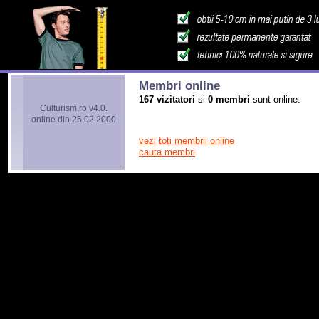
Membri online
167 vizitatori
si
0 membri
sunt online:
Culturism.ro v4.0.
online din 25.02.2000
vezi toti membrii online
cauta membri