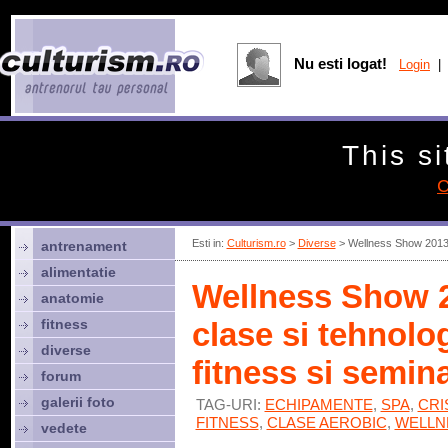
Nu esti logat!
Login
| 
This si
C
Esti in:
Culturism.ro
>
Diverse
> Wellness Show 2013 - 3
antrenament
alimentatie
Wellness Show 20
anatomie
fitness
clase si tehnolog
diverse
fitness si semina
forum
galerii foto
TAG-URI:
ECHIPAMENTE
,
SPA
,
CRI
FITNESS
,
CLASE AEROBIC
,
WELLN
vedete