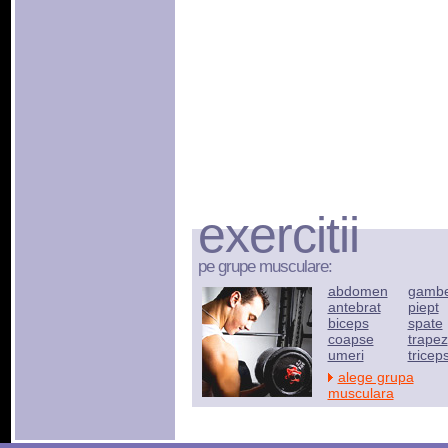
exercitii
pe grupe musculare:
abdomen
gamb
antebrat
piept
biceps
spate
coapse
trapez
umeri
tricep
alege grupa
musculara