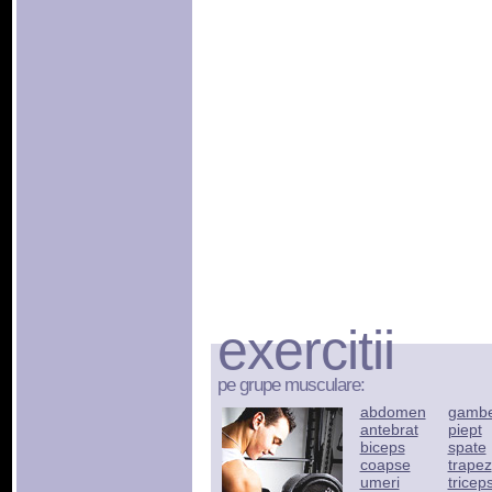
exercitii
pe grupe musculare:
abdomen
gamb
antebrat
piept
biceps
spate
coapse
trapez
umeri
tricep