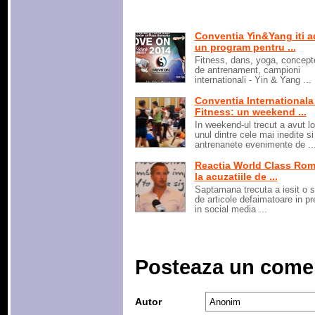
Conventia Yin&Yang iti 
un program pentru ...
Fitness, dans, yoga, concept
de antrenament, campioni
internationali - Yin & Yang ...
Conventia Internationala
Fitness: un weekend ...
In weekend-ul trecut a avut l
unul dintre cele mai inedite si
antrenanete evenimente de ..
Reactia World Class Rom
la acuzatiile de ...
Saptamana trecuta a iesit o s
de articole defaimatoare in pr
in social media ...
Posteaza un come
Autor