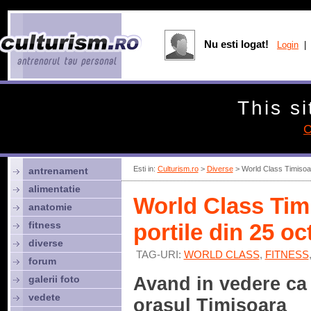
Nu esti logat!
Login
| 
This si
C
Esti in:
Culturism.ro
>
Diverse
> World Class Timisoara
antrenament
alimentatie
World Class Timi
anatomie
fitness
portile din 25 o
diverse
TAG-URI:
WORLD CLASS
,
FITNESS
forum
galerii foto
Avand in vedere ca 
vedete
orasul Timisoara