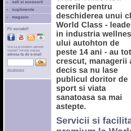
sali si accesorii
cererile pentru
suplimente
deschiderea unui c
magazin
World Class - leade
Fii sociabil!
in industria wellnes
ului autohton de
Vrei sa iti trimitem ultimele
peste 14 ani - au to
noutati? Introdu mai jos
adresa ta de e-mail
crescut, managerii 
decis sa nu lase
dezabonare
publicul doritor de
sport si viata
sanatoasa sa mai
astepte.
Servicii si facilita