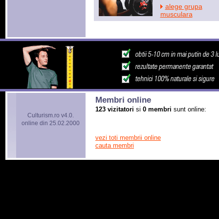
alege grupa
musculara
Membri online
123 vizitatori
si
0 membri
sunt online:
Culturism.ro v4.0.
online din 25.02.2000
vezi toti membrii online
cauta membri