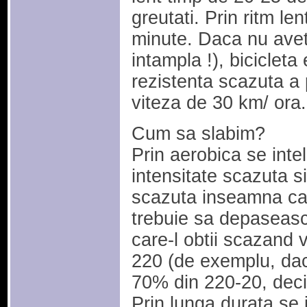
greutati. Prin ritm le
minute. Daca nu avet
intampla !), bicicleta 
rezistenta scazuta a 
viteza de 30 km/ ora.
Cum sa slabim?
Prin aerobica se intel
intensitate scazuta s
scazuta inseamna ca 
trebuie sa depaseasc
care-l obtii scazand 
220 (de exemplu, daca
70% din 220-20, dec
Prin lunga durata se 