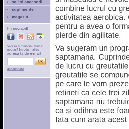
sali si accesorii
combine lucrul cu gre
suplimente
activitatea aerobica. 
magazin
pentru a avea o forma 
Fii sociabil!
pierde din agilitate.
Va sugeram un progr
Vrei sa iti trimitem ultimele
noutati? Introdu mai jos
adresa ta de e-mail
saptamana. Cuprinde 
de lucru cu greutatil
dezabonare
greutatile se compun
pe care le vom prezen
retineti ca cele trei 
saptamana nu trebuie
ca si odihna este foa
Iata cum arata acest