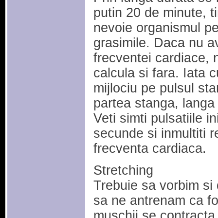
putin 20 de minute, t
nevoie organismul pe
grasimile. Daca nu a
frecventei cardiace, n
calcula si fara. Iata c
mijlociu pe pulsul st
partea stanga, langa 
Veti simti pulsatiile 
secunde si inmultiti r
frecventa cardiaca.
Stretching
Trebuie sa vorbim si
sa ne antrenam ca fotb
muschii se contracta s