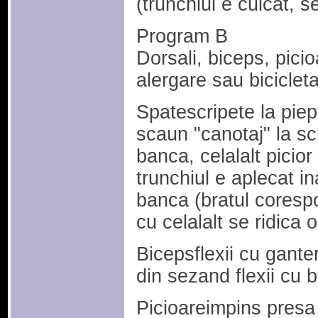
(trunchiul e culcat, se
Program B
Dorsali, biceps, pici
alergare sau biciclet
Spatescripete la piep
scaun "canotaj" la sc
banca, celalalt picior 
trunchiul e aplecat in
banca (bratul corespo
cu celalalt se ridica 
Bicepsflexii cu gante
din sezand flexii cu 
Picioareimpins presa 