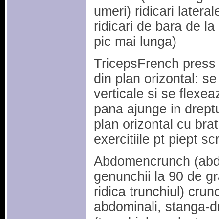
umeri) ridicari latera
ridicari de bara de l
pic mai lunga)
TricepsFrench press (
din plan orizontal: se
verticale si se flexe
pana ajunge in dreptul
plan orizontal cu bra
exercitiile pt piept sc
Abdomencrunch (abdo
genunchii la 90 de gra
ridica trunchiul) crunc
abdominali, stanga-d