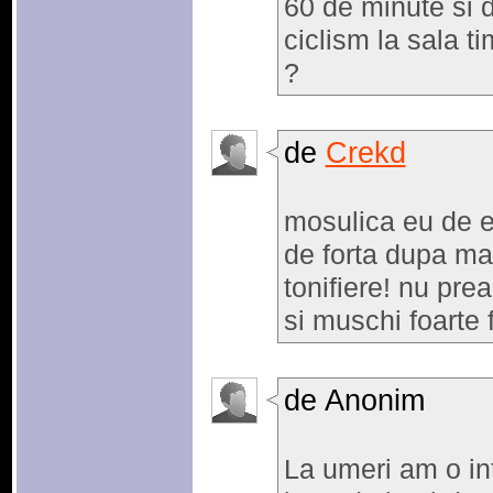
60 de minute si 
ciclism la sala t
?
de
Crekd
mosulica eu de e
de forta dupa ma 
tonifiere! nu pr
si muschi foarte f
de Anonim
La umeri am o int