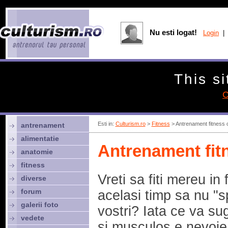
Nu esti logat!
Login
| 
This si
C
Esti in:
Culturism.ro
>
Fitness
> Antrenament fitness 
antrenament
alimentatie
Antrenament fit
anatomie
fitness
Vreti sa fiti mereu in 
diverse
forum
acelasi timp sa nu "s
galerii foto
vostri? Iata ce va su
vedete
si musculos e nevoi