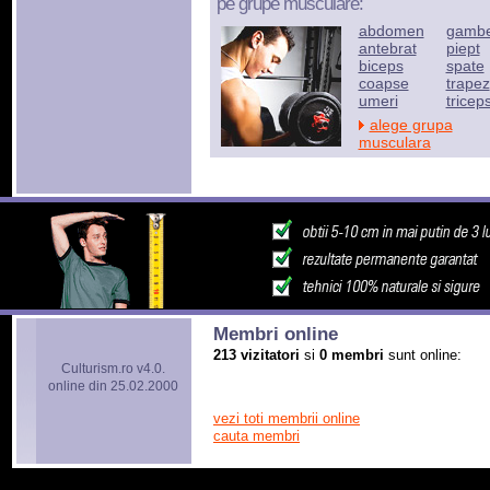
pe grupe musculare:
abdomen
gamb
antebrat
piept
biceps
spate
coapse
trapez
umeri
tricep
alege grupa
musculara
Membri online
213 vizitatori
si
0 membri
sunt online:
Culturism.ro v4.0.
online din 25.02.2000
vezi toti membrii online
cauta membri